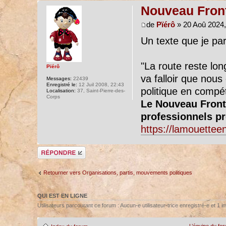
Nouveau Front
de
Pïérô
» 20 Aoû 2024,
Un texte que je pa
"La route reste long
Pïérô
va falloir que nous
Messages:
22439
Enregistré le:
12 Juil 2008, 22:43
politique en compét
Localisation:
37, Saint-Pierre-des-
Corps
Le Nouveau Front 
professionnels p
https://lamouette
Répondre
Retourner vers Organisations, partis, mouvements politiques
QUI EST EN LIGNE
Utilisateurs parcourant ce forum : Aucun-e utilisateur-trice enregistré-e et 1 in
L’équipe du fo