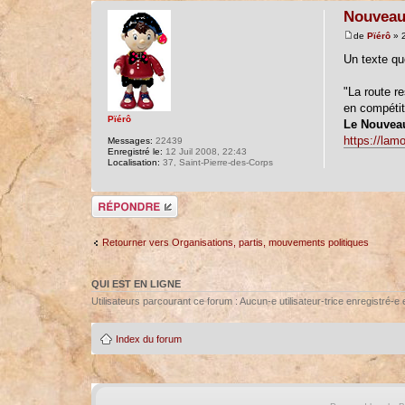
Nouveau
de
Pïérô
» 2
Un texte qu
"La route re
en compétiti
Pïérô
Le Nouveau
https://lam
Messages:
22439
Enregistré le:
12 Juil 2008, 22:43
Localisation:
37, Saint-Pierre-des-Corps
Répondre
Retourner vers Organisations, partis, mouvements politiques
QUI EST EN LIGNE
Utilisateurs parcourant ce forum : Aucun-e utilisateur-trice enregistré-e e
Index du forum