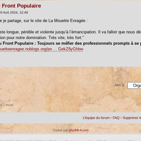
 Front Populaire
0 Aoû 2024, 12:49
e je partage, sur le site de La Mouette Enragée :
ste longue, pénible et violente jusqu’à l’émancipation. Il va falloir que nous 
on pour notre domination. Très vite, très fort."
 Front Populaire : Toujours se méfier des professionnels prompts à se
ouetteenragee.noblogs.org/po ... GekZ8yGhbw
Aller à:
t 1 invité
L’équipe du forum
•
FAQ
•
Supprimer l
Traduit par
phpBB-fr.com