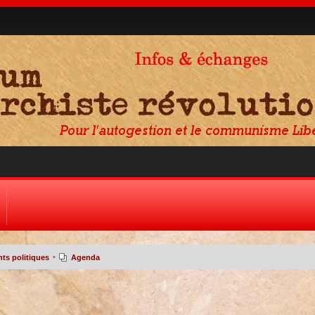
•
ts politiques
Agenda