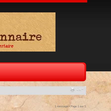
1 message • Page
1
sur
1