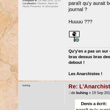
Enregistré le:
16 Sep 2011, 22:07
paraît qu'y aurait 
Localisation:
Oraison, Alpes de
Haute Provence, le zéro-quatre
journal ?
Huuuu ???
Qu'y'en a pas un sur c
bras dessus bras dess
debout !
Les Anarchistes !
Re: L'Anarchist
kuhing
de
kuhing
» 19 Sep 201
Denis a écrit:
paraît qu'y aura