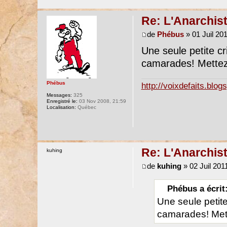
Re: L'Anarchist
de
Phébus
» 01 Juil 201
Une seule petite cri
camarades! Mettez
Phébus
http://voixdefaits.blo
Messages:
325
Enregistré le:
03 Nov 2008, 21:59
Localisation:
Québec
Re: L'Anarchist
kuhing
de
kuhing
» 02 Juil 201
Phébus a écrit
Une seule petite 
camarades! Mett