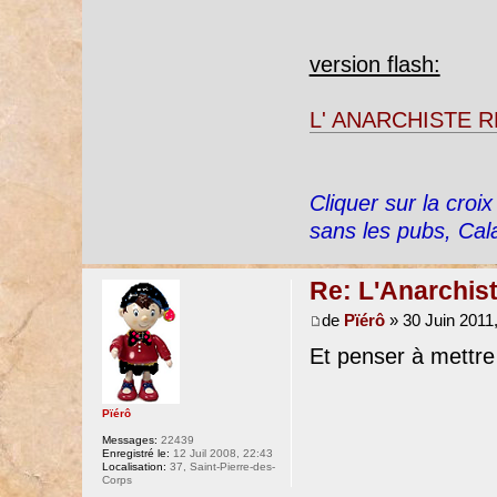
version flash:
L' ANARCHISTE RÉ
Cliquer sur la croi
sans les pubs, Cal
Re: L'Anarchist
de
Pïérô
» 30 Juin 2011
Et penser à mettre 
Pïérô
Messages:
22439
Enregistré le:
12 Juil 2008, 22:43
Localisation:
37, Saint-Pierre-des-
Corps