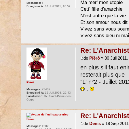
Ma mer' mon utopie
Messages:
6
Enregistré le:
04 Juil 2011, 18:52
Cett' fille d'anarchie
N'est autre que la vie
Et son amour nous dit 
Vivez sans vous soum
Vivez sans dieu ni maî
Re: L'Anarchist
de
Pïérô
» 30 Juil 2011,
en plus s'il faut enl
resterait plus que
"L' n°2 - Juillet 201
Pïérô
.
Messages:
22439
Enregistré le:
12 Juil 2008, 22:43
Localisation:
37, Saint-Pierre-des-
Corps
Re: L'Anarchist
Denis
de
Denis
» 18 Sep 2011
Messages:
1202