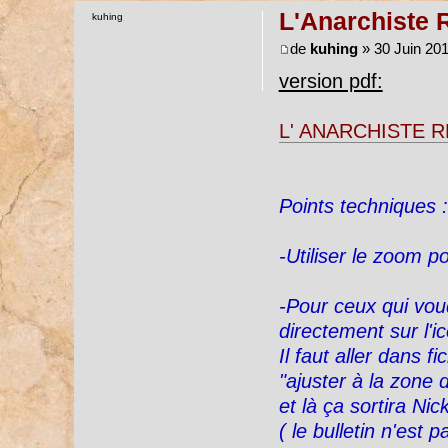
L'Anarchiste R
kuhing
de
kuhing
» 30 Juin 201
version pdf:
L' ANARCHISTE RÉ
Points techniques :
-Utiliser le zoom p
-Pour ceux qui voudr
directement sur l'i
Il faut aller dans f
"ajuster à la zone 
et là ça sortira Nick
( le bulletin n'est