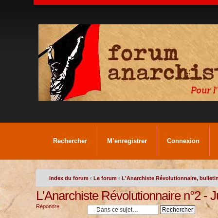
Rechercher
M’enregistrer
Connexion
Index du forum
‹
Le forum
‹
L'Anarchiste Révolutionnaire, bulletin
L'Anarchiste Révolutionnaire n°2 - Ju
Répondre