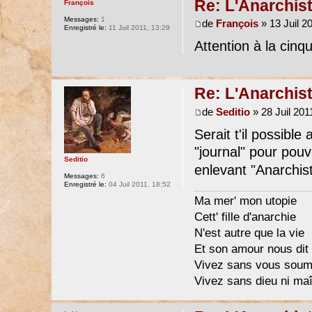
Re: L'Anarchist
François
Messages:
1
de
François
» 13 Juil 2
Enregistré le:
11 Juil 2011, 13:29
Attention à la cin
Re: L'Anarchist
de
Seditio
» 28 Juil 201
Serait t'il possible
"journal" pour pouvo
Seditio
enlevant "Anarchist
Messages:
6
Enregistré le:
04 Juil 2011, 18:52
Ma mer' mon utopie
Cett' fille d'anarchie
N'est autre que la vie
Et son amour nous dit 
Vivez sans vous soum
Vivez sans dieu ni maî