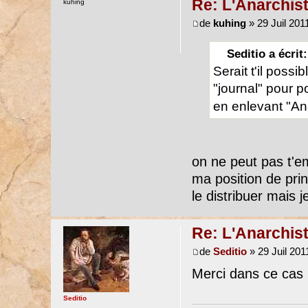
Re: L'Anarchist
kuhing
de
kuhing
» 29 Juil 201
Seditio a écrit:
Serait t'il possi
"journal" pour po
en enlevant "Ana
on ne peut pas t'e
ma position de prin
le distribuer mais j
Re: L'Anarchist
de
Seditio
» 29 Juil 201
Merci dans ce cas l
Seditio