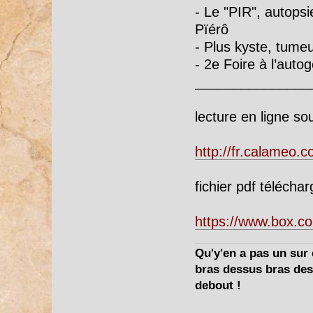
- Le "PIR", autopsi
Pïérô
- Plus kyste, tumeu
- 2e Foire à l’autog
_______________
lecture en ligne so
http://fr.calameo
fichier pdf télécha
https://www.box.
Qu'y'en a pas un sur c
bras dessus bras dess
debout !