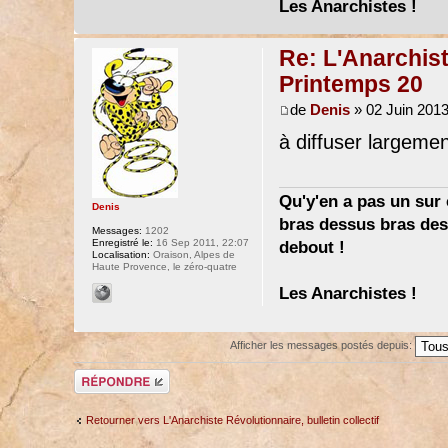
Les Anarchistes !
Re: L'Anarchist
Printemps 20
de
Denis
» 02 Juin 2013
à diffuser largemen
Qu'y'en a pas un sur c
Denis
bras dessus bras dess
Messages:
1202
Enregistré le:
16 Sep 2011, 22:07
debout !
Localisation:
Oraison, Alpes de
Haute Provence, le zéro-quatre
Les Anarchistes !
Afficher les messages postés depuis:
Répondre
Retourner vers L'Anarchiste Révolutionnaire, bulletin collectif