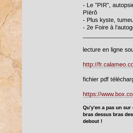
- Le "PIR", autopsi
Pïérô
- Plus kyste, tumeu
- 2e Foire à l’autog
_______________
lecture en ligne so
http://fr.calameo
fichier pdf télécha
https://www.box.
Qu'y'en a pas un sur c
bras dessus bras dess
debout !