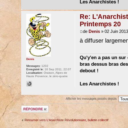
Les Anarchistes !
Re: L'Anarchist
Printemps 20
de
Denis
» 02 Juin 2013
à diffuser largemen
Qu'y'en a pas un sur c
Denis
bras dessus bras dess
Messages:
1202
Enregistré le:
16 Sep 2011, 22:07
debout !
Localisation:
Oraison, Alpes de
Haute Provence, le zéro-quatre
Les Anarchistes !
Afficher les messages postés depuis:
Répondre
Retourner vers L'Anarchiste Révolutionnaire, bulletin collectif