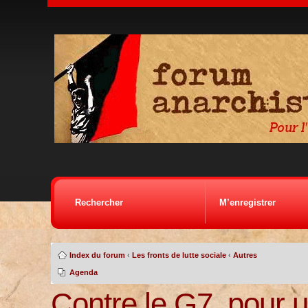
Rechercher
M’enregistrer
Index du forum
‹
Les fronts de lutte sociale
‹
Autres
Agenda
Contre le G7, pour u