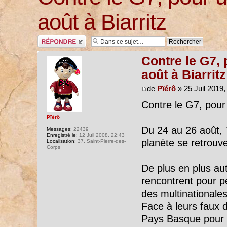
août à Biarritz
Répondre
Contre le G7, 
août à Biarritz
de
Pïérô
» 25 Juil 2019,
Contre le G7, pour
Pïérô
Du 24 au 26 août, 7
Messages:
22439
Enregistré le:
12 Juil 2008, 22:43
planète se retrouve
Localisation:
37, Saint-Pierre-des-
Corps
De plus en plus aut
rencontrent pour p
des multinationales
Face à leurs faux d
Pays Basque pour n