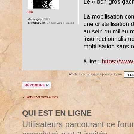
Le « bon gros gâchi
Lila
La mobilisation con
Messages:
2322
une cristallisation
Enregistré le:
07 Mar 2014, 12:13
au sein du milieu m
insurrectionnalism
mobilisation sans ob
à lire :
https://www
Afficher les messages postés depuis:
Répondre
Retourner vers Autres
QUI EST EN LIGNE
Utilisateurs parcourant ce forum