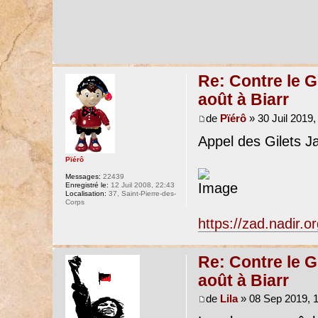
Re: Contre le G
août à Biarr
de
Pïérô
» 30 Juil 2019,
Appel des Gilets J
Pïérô
Messages:
22439
Enregistré le:
12 Juil 2008, 22:43
Localisation:
37, Saint-Pierre-des-
Corps
https://zad.nadir.
Re: Contre le G
août à Biarr
de
Lila
» 08 Sep 2019, 