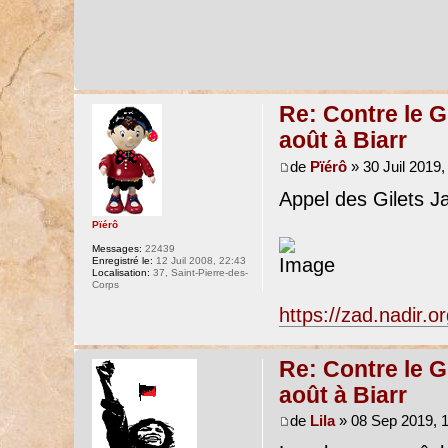
Re: Contre le G
août à Biarr
de
Pïérô
» 30 Juil 2019,
Appel des Gilets J
Pïérô
Messages:
22439
Enregistré le:
12 Juil 2008, 22:43
Localisation:
37, Saint-Pierre-des-
Corps
https://zad.nadir.
Re: Contre le G
août à Biarr
de
Lila
» 08 Sep 2019, 