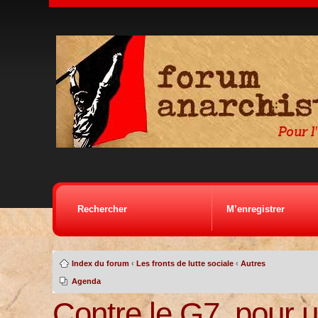
Rechercher
M’enregistrer
Index du forum
‹
Les fronts de lutte sociale
‹
Autres
Agenda
Contre le G7, pour u