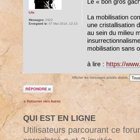
Le « bon gros gâchi
Lila
La mobilisation con
Messages:
2322
une cristallisation
Enregistré le:
07 Mar 2014, 12:13
au sein du milieu m
insurrectionnalism
mobilisation sans ob
à lire :
https://www
Afficher les messages postés depuis:
Répondre
Retourner vers Autres
QUI EST EN LIGNE
Utilisateurs parcourant ce forum