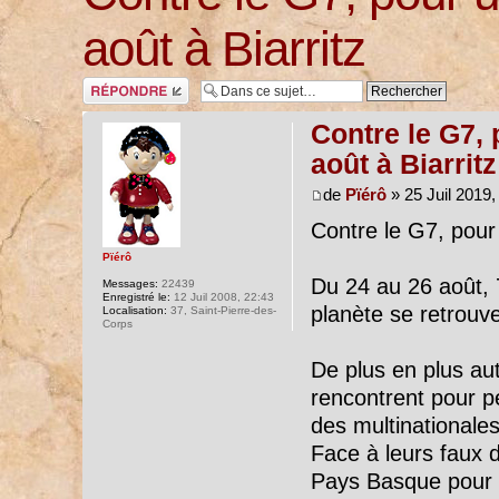
août à Biarritz
Répondre
Contre le G7, 
août à Biarritz
de
Pïérô
» 25 Juil 2019,
Contre le G7, pour
Pïérô
Du 24 au 26 août, 7
Messages:
22439
Enregistré le:
12 Juil 2008, 22:43
planète se retrouve
Localisation:
37, Saint-Pierre-des-
Corps
De plus en plus aut
rencontrent pour p
des multinationales
Face à leurs faux d
Pays Basque pour n