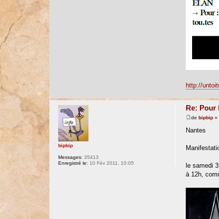
http://untoi
Re: Pour 
de
bipbip
» 
Nantes
bipbip
Manifestati
Messages:
35413
Enregistré le:
10 Fév 2011, 10:05
le samedi 
à 12h, com