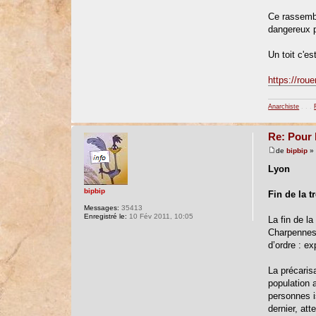
Ce rassembl
dangereux p
Un toit c'est
https://rou
Anarchiste
. . .
Re: Pour 
de
bipbip
» 
Lyon
bipbip
Fin de la t
Messages:
35413
Enregistré le:
10 Fév 2011, 10:05
La fin de l
Charpennes 
d’ordre : ex
La précaris
population 
personnes i
dernier, att