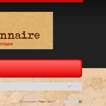
100 messages •
Page
7
sur
7
•
...
1
3
4
5
6
7