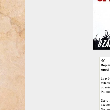
Depui
Appel 
La pré
faibles
ou mêm
Partout
Dans la
Collom
Nantes