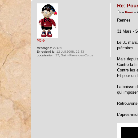
Re: Pour
de
Pïérô
» 2
Rennes
31 Mars -
Pïérô
Le 31 mars,
précaires.
Messages:
22439
Enregistré le:
12 Juil 2008, 22:43
Localisation:
37, Saint-Pierre-des-Corps
Mais depuis
Contre la fi
Contre les 
Et pour un 
La baisse de
qui imposent
Retrouvons-
L'après-mid