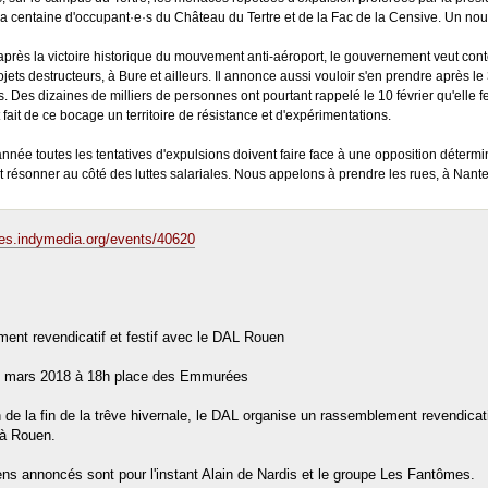
 la centaine d'occupant·e·s du Château du Tertre et de la Fac de la Censive. Un n
 après la victoire historique du mouvement anti-aéroport, le gouvernement veut conte
ojets destructeurs, à Bure et ailleurs. Il annonce aussi vouloir s'en prendre après
. Des dizaines de milliers de personnes ont pourtant rappelé le 10 février qu'elle fe
 fait de ce bocage un territoire de résistance et d'expérimentations.
année toutes les tentatives d'expulsions doivent faire face à une opposition détermin
t résonner au côté des luttes salariales. Nous appelons à prendre les rues, à Nantes
tes.indymedia.org/events/40620
nt revendicatif et festif avec le DAL Rouen
0 mars 2018 à 18h place des Emmurées
n de la fin de la trêve hivernale, le DAL organise un rassemblement revendicati
à Rouen.
ns annoncés sont pour l'instant Alain de Nardis et le groupe Les Fantômes.