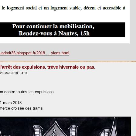
tundroit35.blogspot.fr/2018 ... sions.html
l'arrêt des expulsions, trève hivernale ou pas.
28 Mar 2018, 04:11
on contre toutes les expulsions
31 mars 2018
merce croisée des trams