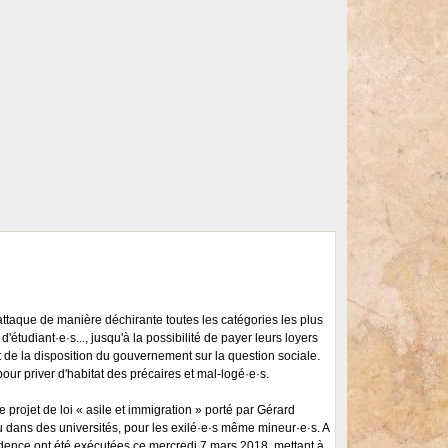
attaque de manière déchirante toutes les catégories les plus
d'étudiant·e·s..., jusqu'à la possibilité de payer leurs loyers
 de la disposition du gouvernement sur la question sociale.
 pour priver d'habitat des précaires et mal-logé·e·s.
e projet de loi « asile et immigration » porté par Gérard
ou dans des universités, pour les exilé·e·s même mineur·e·s. A
idence ont été exécutées ce mercredi 7 mars 2018, mettant à