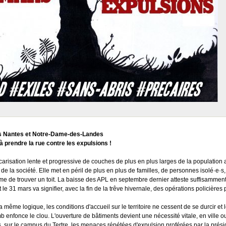
s Nantes et Notre-Dame-des-Landes
à prendre la rue contre les expulsions !
carisation lente et progressive de couches de plus en plus larges de la population 
 de la société. Elle met en péril de plus en plus de familles, de personnes isolé·e·s, 
e de trouver un toit. La baisse des APL en septembre dernier atteste suffisamment
 le 31 mars va signifier, avec la fin de la trêve hivernale, des opérations policières
 même logique, les conditions d'accueil sur le territoire ne cessent de se durcir et l
b enfonce le clou. L'ouverture de bâtiments devient une nécessité vitale, en ville 
, sur le campus du Tertre, les menaces répétées d'expulsion proférées par la prés