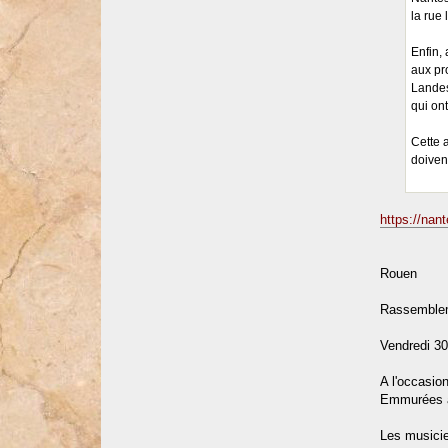
la rue
Enfin,
aux pr
Landes
qui ont
Cette 
doiven
https://nan
Rouen
Rassembleme
Vendredi 3
A l'occasio
Emmurées 
Les musicie