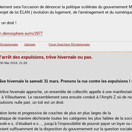
ement sera l'occasion de dénoncer la politique scélérate du gouvernement 
rojet de loi ELAN ( évolution du logement, de l'aménagement et du numérique
 un droit !
en.demosphere.eu/rv/2977
Révolutionnaire
. . .
Libertaire
. . . . . . .
Forum Anarchiste Révolutionnaire
l'arrêt des expulsions, trève hivernale ou pas.
30 Mar 2018, 21:28
rêve hivernale le samedi 31 mars. Prenons la rue contre les expulsions ! 
a trêve hivernale approche, un ensemble de collectifs appelle à une manifesta
à Villeurbanne. Le rassemblement sera ensuite conduit à l’Amphi Z où de no
pulsions nulle part, un toit est un droit.
ation lente et progressive de couches de plus en plus larges de la
attaque de manière déchirante toutes les catégories les plus faibles de la socié
solé·e·s, d’étudiant·e·s..., jusqu’à l’impossibilité de pouvoir payer un loyer
estent suffisamment de la disposition du gouvernement sur la question sociale. 