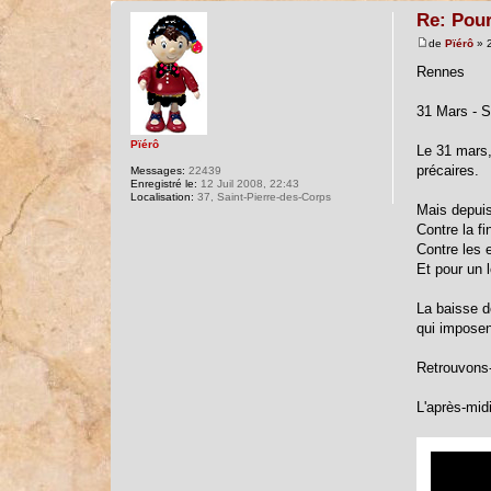
Re: Pour
de
Pïérô
» 2
Rennes
31 Mars -
Pïérô
Le 31 mars,
précaires.
Messages:
22439
Enregistré le:
12 Juil 2008, 22:43
Localisation:
37, Saint-Pierre-des-Corps
Mais depuis
Contre la fi
Contre les 
Et pour un 
La baisse de
qui imposent
Retrouvons-
L'après-mid