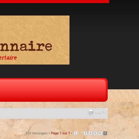
100 messages •
Page
7
sur
7
•
...
1
3
4
5
6
7