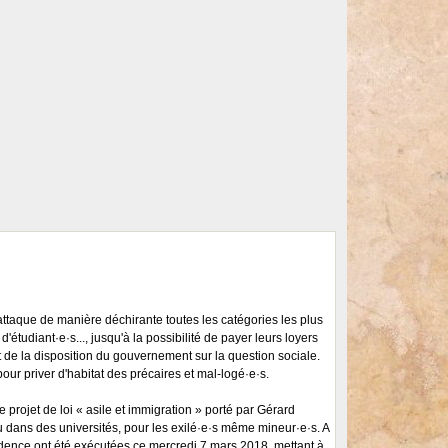
attaque de manière déchirante toutes les catégories les plus
d'étudiant·e·s..., jusqu'à la possibilité de payer leurs loyers
 de la disposition du gouvernement sur la question sociale.
 pour priver d'habitat des précaires et mal-logé·e·s.
e projet de loi « asile et immigration » porté par Gérard
ou dans des universités, pour les exilé·e·s même mineur·e·s. A
idence ont été exécutées ce mercredi 7 mars 2018, mettant à