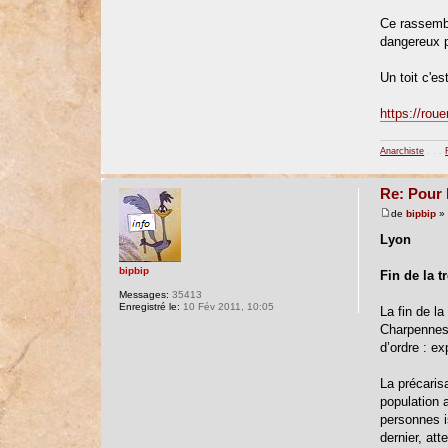
Ce rassembl
dangereux p
Un toit c'est
https://rou
Anarchiste
. . .
Re: Pour 
de
bipbip
» 
Lyon
bipbip
Fin de la t
Messages:
35413
Enregistré le:
10 Fév 2011, 10:05
La fin de l
Charpennes 
d’ordre : ex
La précaris
population 
personnes i
dernier, att