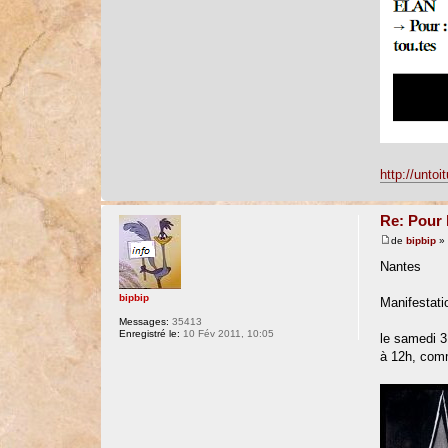
http://untoi
Re: Pour 
de
bipbip
» 
Nantes
bipbip
Manifestati
Messages:
35413
Enregistré le:
10 Fév 2011, 10:05
le samedi 
à 12h, com