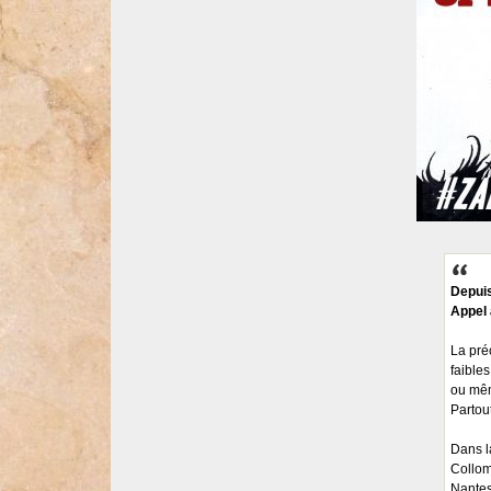
Depui
Appel 
La pré
faibles
ou mêm
Partout
Dans la
Collom
Nantes