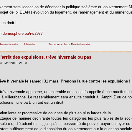
ement sera l'occasion de dénoncer la politique scélérate du gouvernement 
rojet de loi ELAN ( évolution du logement, de l'aménagement et du numérique
 un droit !
en.demosphere.eu/rv/2977
Révolutionnaire
. . .
Libertaire
. . . . . . .
Forum Anarchiste Révolutionnaire
l'arrêt des expulsions, trève hivernale ou pas.
30 Mar 2018, 21:28
rêve hivernale le samedi 31 mars. Prenons la rue contre les expulsions ! 
a trêve hivernale approche, un ensemble de collectifs appelle à une manifesta
à Villeurbanne. Le rassemblement sera ensuite conduit à l’Amphi Z où de no
pulsions nulle part, un toit est un droit.
ation lente et progressive de couches de plus en plus larges de la
attaque de manière déchirante toutes les catégories les plus faibles de la socié
solé·e·s, d’étudiant·e·s..., jusqu’à l’impossibilité de pouvoir payer un loyer
estent suffisamment de la disposition du gouvernement sur la question sociale. 