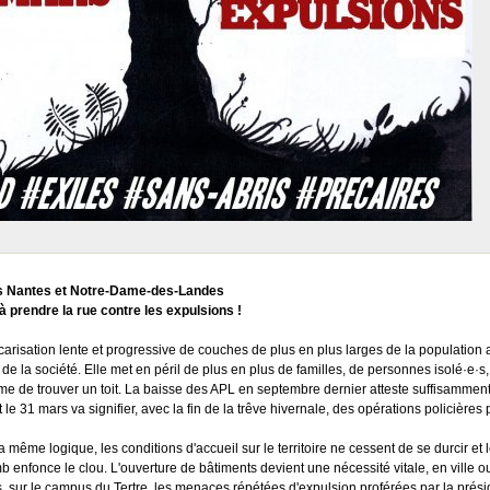
s Nantes et Notre-Dame-des-Landes
à prendre la rue contre les expulsions !
carisation lente et progressive de couches de plus en plus larges de la population 
 de la société. Elle met en péril de plus en plus de familles, de personnes isolé·e·s, 
e de trouver un toit. La baisse des APL en septembre dernier atteste suffisamment
 le 31 mars va signifier, avec la fin de la trêve hivernale, des opérations policières
 même logique, les conditions d'accueil sur le territoire ne cessent de se durcir et l
b enfonce le clou. L'ouverture de bâtiments devient une nécessité vitale, en ville 
, sur le campus du Tertre, les menaces répétées d'expulsion proférées par la prés