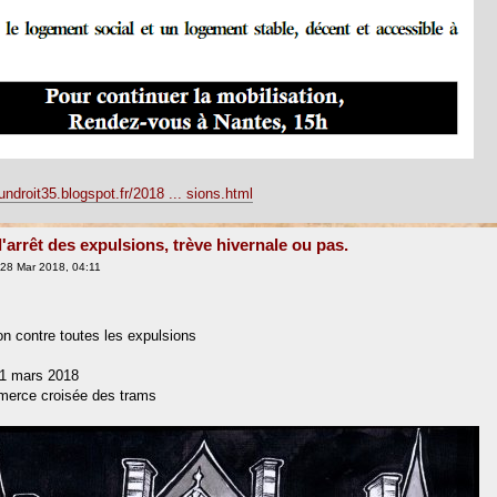
tundroit35.blogspot.fr/2018 ... sions.html
l'arrêt des expulsions, trève hivernale ou pas.
28 Mar 2018, 04:11
on contre toutes les expulsions
31 mars 2018
merce croisée des trams