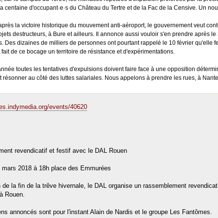
 la centaine d'occupant·e·s du Château du Tertre et de la Fac de la Censive. Un n
 après la victoire historique du mouvement anti-aéroport, le gouvernement veut conte
ojets destructeurs, à Bure et ailleurs. Il annonce aussi vouloir s'en prendre après
. Des dizaines de milliers de personnes ont pourtant rappelé le 10 février qu'elle fe
 fait de ce bocage un territoire de résistance et d'expérimentations.
année toutes les tentatives d'expulsions doivent faire face à une opposition détermin
t résonner au côté des luttes salariales. Nous appelons à prendre les rues, à Nantes
tes.indymedia.org/events/40620
nt revendicatif et festif avec le DAL Rouen
0 mars 2018 à 18h place des Emmurées
n de la fin de la trêve hivernale, le DAL organise un rassemblement revendicati
à Rouen.
ns annoncés sont pour l'instant Alain de Nardis et le groupe Les Fantômes.