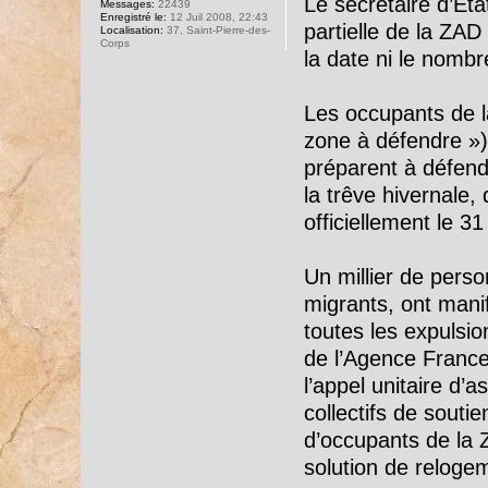
Le secrétaire d’Et
Messages:
22439
Enregistré le:
12 Juil 2008, 22:43
partielle de la ZAD 
Localisation:
37, Saint-Pierre-des-
Corps
la date ni le nomb
Les occupants de 
zone à défendre »)
préparent à défend
la trêve hivernale, 
officiellement le 3
Un millier de pers
migrants, ont mani
toutes les expulsio
de l’Agence France
l’appel unitaire d’
collectifs de souti
d’occupants de la 
solution de reloge