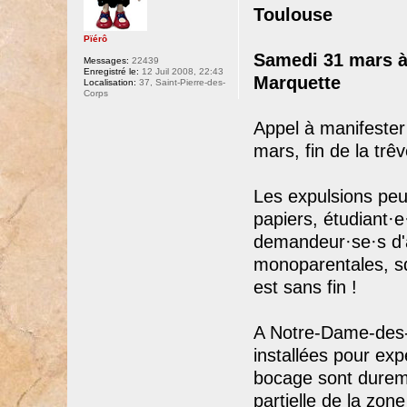
Toulouse
Pïérô
Samedi 31 mars à 
Messages:
22439
Enregistré le:
12 Juil 2008, 22:43
Marquette
Localisation:
37, Saint-Pierre-des-
Corps
Appel à manifester 
mars, fin de la trêv
Les expulsions peu
papiers, étudiant·e·
demandeur·se·s d'as
monoparentales, sq
est sans fin !
A Notre-Dame-des-
installées pour exp
bocage sont durem
partielle de la zone