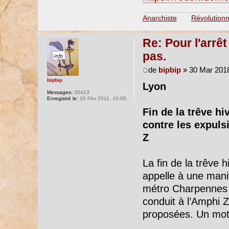
Anarchiste
. . .
Révolutionn
Re: Pour l'arrê
pas.
de
bipbip
» 30 Mar 2018
bipbip
Lyon
Messages:
35413
Enregistré le:
10 Fév 2011, 10:05
Fin de la trêve h
contre les expuls
Z
La fin de la trêve 
appelle à une mani
métro Charpennes 
conduit à l’Amphi 
proposées. Un mot d