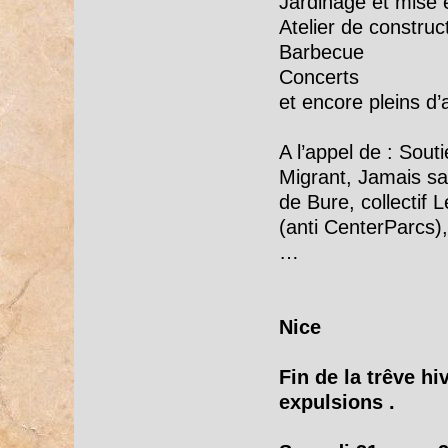
Jardinage et mise e
Atelier de construc
Barbecue
Concerts
et encore pleins d’
A l’appel de : Sout
Migrant, Jamais san
de Bure, collectif
(anti CenterParcs),
…
Nice
Fin de la trêve hi
expulsions .