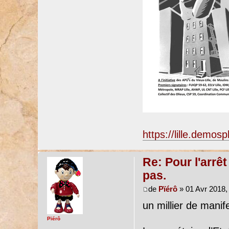
https://lille.demos
Re: Pour l'arrê
pas.
de
Pïérô
» 01 Avr 2018,
un millier de manif
Pïérô