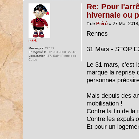
Re: Pour l'arr
hivernale ou p
de
Pïérô
» 27 Mar 2018,
Rennes
Pïérô
31 Mars - STOP 
Messages:
22439
Enregistré le:
12 Juil 2008, 22:43
Localisation:
37, Saint-Pierre-des-
Corps
Le 31 mars, c'est la
marque la reprise d
personnes précaire
Mais depuis des an
mobilisation !
Contre la fin de la 
Contre les expulsio
Et pour un logemen