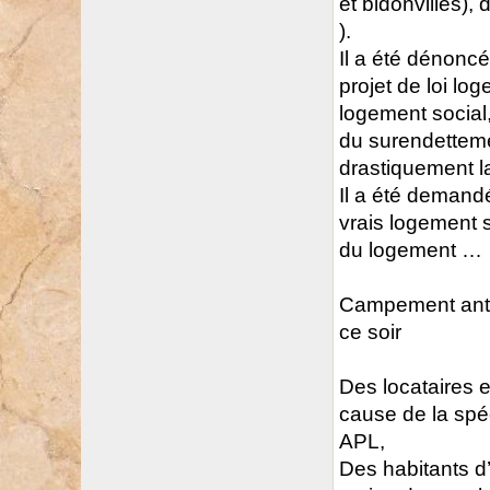
et bidonvilles),
).
Il a été dénonc
projet de loi lo
logement social, 
du surendettemen
drastiquement l
Il a été demandé
vrais logement s
du logement …
Campement anti 
ce soir
Des locataires 
cause de la spé
APL,
Des habitants d