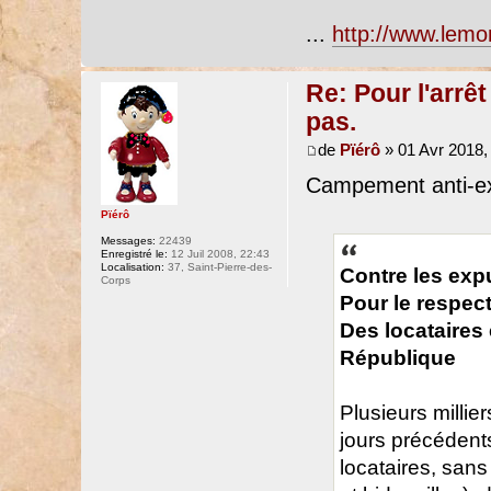
...
http://www.lemon
Re: Pour l'arrê
pas.
de
Pïérô
» 01 Avr 2018,
Campement anti-ex
Pïérô
Messages:
22439
Enregistré le:
12 Juil 2008, 22:43
Localisation:
37, Saint-Pierre-des-
Contre les exp
Corps
Pour le respec
Des locataires
République
Plusieurs millie
jours précédents
locataires, san