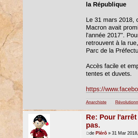
la République
Le 31 mars 2018, c
Macron avait promis
l'année 2017". Pou
retrouvent à la rue
Parc de la Préfectu
Accès facile et em
tentes et duvets.
https://www.face
Anarchiste
. . .
Révolutionn
Re: Pour l'arrê
pas.
de
Pïérô
» 31 Mar 2018,