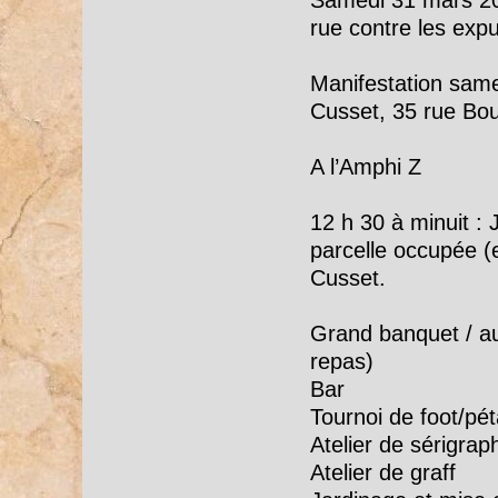
rue contre les expu
Manifestation sam
Cusset, 35 rue Bou
A l’Amphi Z
12 h 30 à minuit : 
parcelle occupée (e
Cusset.
Grand banquet / a
repas)
Bar
Tournoi de foot/pé
Atelier de sérigrap
Atelier de graff