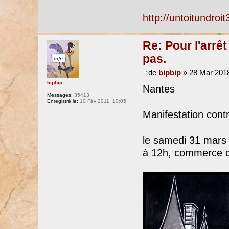
http://untoitundroit
Re: Pour l'arrê
pas.
de
bipbip
» 28 Mar 2018
bipbip
Nantes
Messages:
35413
Enregistré le:
10 Fév 2011, 10:05
Manifestation contr
le samedi 31 mars
à 12h, commerce c