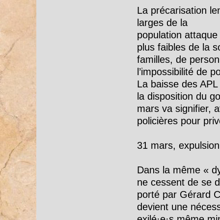
La précarisation l
larges de la
population attaque
plus faibles de la s
familles, de personn
l’impossibilité de 
La baisse des APL 
la disposition du g
mars va signifier, 
policières pour pri
31 mars, expulsion 
Dans la même « dyna
ne cessent de se dur
porté par Gérard C
devient une nécessi
exilé·e·s même mine