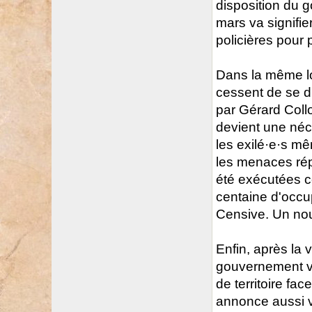
disposition du g
mars va signifier
policières pour 
Dans la même log
cessent de se dur
par Gérard Coll
devient une néce
les exilé·e·s m
les menaces rép
été exécutées c
centaine d'occu
Censive. Un nou
Enfin, après la 
gouvernement ve
de territoire fac
annonce aussi v