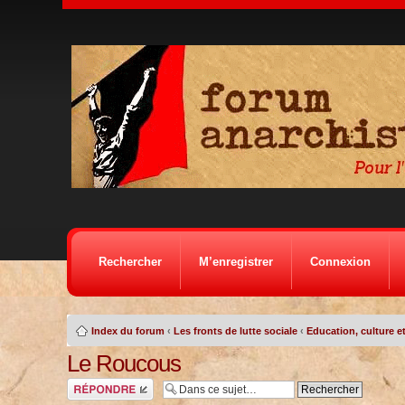
Rechercher
M’enregistrer
Connexion
Index du forum
‹
Les fronts de lutte sociale
‹
Education, culture et
Le Roucous
Répondre