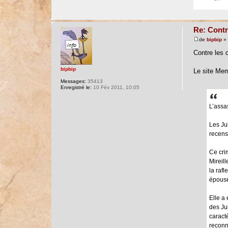
Re: Contr
de
bipbip
» 
Contre les 
bipbip
Le site Mem
Messages:
35413
Enregistré le:
10 Fév 2011, 10:05
L’assa
Les Jui
recens
Ce cri
Mireil
la rafl
épousé
Elle a
des Ju
caract
reconn