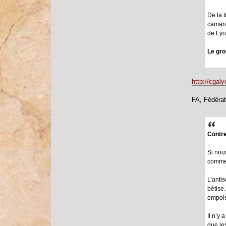
De la t
camara
de Lyo
Le gro
http://cgal
FA, Fédérat
Contre
Si nou
comme 
L’anti
bêtise
empois
Il n’y 
que le