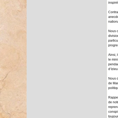
inspir
Contra
anecdo
nation
Nous c
divisi
partic
progres
Ainsi,
le min
pendan
d’Izie
Nous d
de Mar
politi
Rappel
de not
repren
conspir
toujour