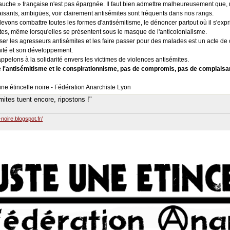
auche » française n'est pas épargnée. Il faut bien admettre malheureusement que, m
isants, ambigües, voir clairement antisémites sont fréquents dans nos rangs.
evons combattre toutes les formes d'antisémitisme, le dénoncer partout où il s'expr
ntes, même lorsqu'elles se présentent sous le masque de l'anticolonialisme.
iser les agresseurs antisémites et les faire passer pour des malades est un acte de 
ité et son développement.
ppelons à la solidarité envers les victimes de violences antisémites.
 l'antisémitisme et le conspirationnisme, pas de compromis, pas de complaisa
une étincelle noire - Fédération Anarchiste Lyon
mites tuent encore, ripostons !"
e-noire.blogspot.fr/