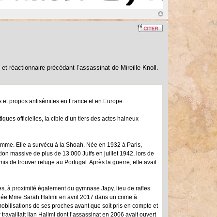
et réactionnaire précédant l’assassinat de Mireille Knoll.
es et propos antisémites en France et en Europe.
ques officielles, la cible d’un tiers des actes haineux
femme. Elle a survécu à la Shoah. Née en 1932 à Paris,
ion massive de plus de 13 000 Juifs en juillet 1942, lors de
rmis de trouver refuge au Portugal. Après la guerre, elle avait
es, à proximité également du gymnase Japy, lieu de rafles
 tuée Mme Sarah Halimi en avril 2017 dans un crime à
mobilisations de ses proches avant que soit pris en compte et
ravaillait Ilan Halimi dont l’assassinat en 2006 avait ouvert