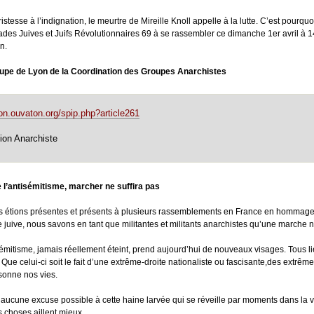
ristesse à l’indignation, le meurtre de Mireille Knoll appelle à la lutte. C’est pour
des Juives et Juifs Révolutionnaires 69 à se rassembler ce dimanche 1er avril à 
n.
upe de Lyon de la Coordination des Groupes Anarchistes
yon.ouvaton.org/spip.php?article261
ion Anarchiste
 l’antisémitisme, marcher ne suffira pas
s étions présentes et présents à plusieurs rassemblements en France en hommage à
juive, nous savons en tant que militantes et militants anarchistes qu’une marche ne
sémitisme, jamais réellement éteint, prend aujourd’hui de nouveaux visages. Tous l
. Que celui-ci soit le fait d’une extrême-droite nationaliste ou fascisante,des extrê
onne nos vies.
a aucune excuse possible à cette haine larvée qui se réveille par moments dans la vio
s choses aillent mieux.