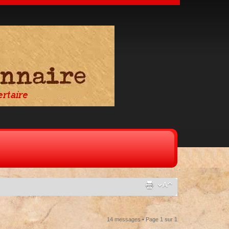
14 messages • Page
1
sur
1