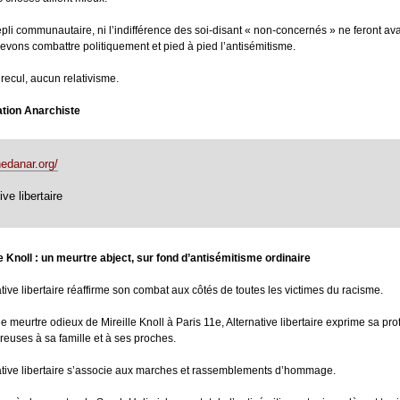
repli communautaire, ni l’indifférence des soi-disant « non-concernés » ne feront a
evons combattre politiquement et pied à pied l’antisémitisme.
recul, aucun relativisme.
tion Anarchiste
nedanar.org/
ive libertaire
le Knoll : un meurtre abject, sur fond d’antisémitisme ordinaire
ative libertaire réaffirme son combat aux côtés de toutes les victimes du racisme.
le meurtre odieux de Mireille Knoll à Paris 11e, Alternative libertaire exprime sa pr
reuses à sa famille et à ses proches.
ative libertaire s’associe aux marches et rassemblements d’hommage.