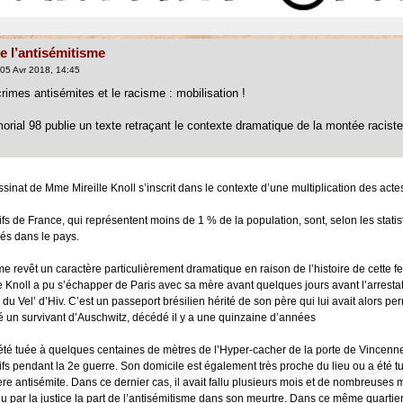
e l’antisémitisme
05 Avr 2018, 14:45
crimes antisémites et le racisme : mobilisation !
orial 98 publie un texte retraçant le contexte dramatique de la montée raciste 
ssinat de Mme Mireille Knoll s’inscrit dans le contexte d’une multiplication des act
fs de France, qui représentent moins de 1 % de la population, sont, selon les statisti
és dans le pays.
me revêt un caractère particulièrement dramatique en raison de l’histoire de cette 
le Knoll a pu s’échapper de Paris avec sa mère avant quelques jours avant l’arrestat
e du Vel’ d’Hiv. C’est un passeport brésilien hérité de son père qui lui avait alors pe
 un survivant d’Auschwitz, décédé il y a une quinzaine d’années
 été tuée à quelques centaines de mètres de l’Hyper-cacher de la porte de Vincenn
ifs pendant la 2e guerre. Son domicile est également très proche du lieu ou a été
ère antisémite. Dans ce dernier cas, il avait fallu plusieurs mois et de nombreuses 
u par la justice la part de l’antisémitisme dans son meurtre. Dans ce même quartier t