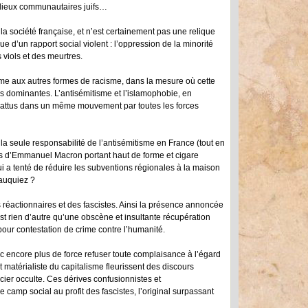
s lieux communautaires juifs…
la société française, et n’est certainement pas une relique
e d’un rapport social violent : l’oppression de la minorité
 viols et des meurtres.
isme aux autres formes de racisme, dans la mesure où cette
es dominantes. L’antisémitisme et l’islamophobie, en
combattus dans un même mouvement par toutes les forces
la seule responsabilité de l’antisémitisme en France (tout en
ures d’Emmanuel Macron portant haut de forme et cigare
ui a tenté de réduire les subventions régionales à la maison
Wauquiez ?
éactionnaires et des fascistes. Ainsi la présence annoncée
t rien d’autre qu’une obscène et insultante récupération
pour contestation de crime contre l’humanité.
c encore plus de force refuser toute complaisance à l’égard
t matérialiste du capitalisme fleurissent des discours
ier occulte. Ces dérives confusionnistes et
re camp social au profit des fascistes, l’original surpassant