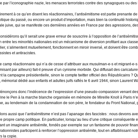
ée par l’iconographie nazie, les menaces terroristes contre des synagogues ou de
irement à ce qu’en disent les réactionnaires, l’antisémitisme est partie prenante de 
tique du passé, ou encore un produit d’importation, mais bien la continuité historiqu
ale juive, qui se manifeste ces dernières années en France par des agressions, des
onsidérons qu’il serait une grave erreur de souscrire à l’opposition de l’antisémit
on entre les minorités nationales est un mécanisme de diversion profitant aux class
ulier, s’alimentent mutuellement, fonctionnent en miroir inversé, et doivent être 
sistes et antiracistes.
 le camp réactionnaire qui n’a de cesse d’attribuer aux musulman-e-s et migrant-e-s 
imisant par ailleurs) fait-il preuve d’un cynisme morbide. Qui diffusait des caricat
t la campagne présidentielle, sinon le compte twitter officiel des Républicains ? Q
u, mémorial dédié aux enfants et adultes juifs raflés le 6 avril 1944, sinon Laurent 
énonçons donc l’indécence de l’expression d’une pseudo-compassion venant des r
ine le Pen à la marche blanche organisée en mémoire de Mireille Knoll à Paris n’es
que, au lendemain de la condamnation de son père, le fondateur du Front National, 
ons aussi que l’antisémitisme n’est pas l’apanage des fascistes : nous devons ave
re propre camp politique. En particulier, lorsqu’au lieu d’une critique conséquente e
ant un imaginaire antisémite, fondés par exemple sur un fantasme de pouvoir financ
ationnistes participent à renforcer l’oppression antisémite, tout en affaiblissant not
s la copie.