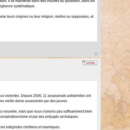
fiant. Il se manifeste dans des insultes du quotidien, dans les
vigilance systématique.
vise leurs origines ou leur religion, réelles ou supposées, et
us violentes. Depuis 2006, 11 assassinats antisémites ont
une vieille dame assassinée par des jeunes
as nouvelle, mais que nous n'avions pas suffisamment bien
le conspirationnisme et par des préjugés archaïques.
les intégristes chrétiens et islamiques.