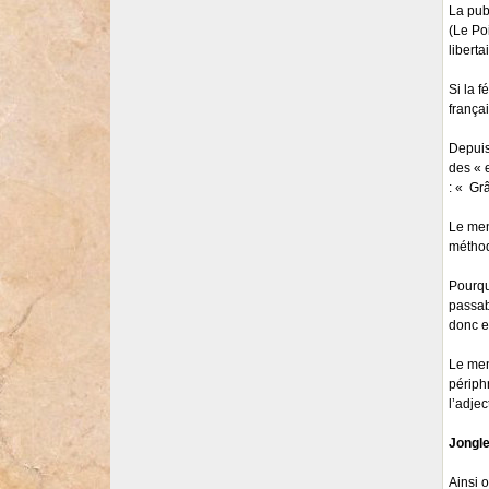
La publ
(Le Po
libert
Si la 
frança
Depuis
des « 
: « Grâ
Le men
méthod
Pourqu
passab
donc ex
Le men
périph
l’adjec
Jongle
Ainsi 