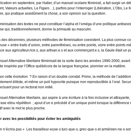
ication en septembre, par Hatier, d’un manuel scolaire féminisé, a fait surgir un déb
int, Valeurs actuelles, Le Figaro…), parfois pour l’interroger (Libération, L’Obs, L
aire, qui pratique assidûment la chose, a son opinion sur la question.
féminisation des textes ne peut constituer l’alpha et l’oméga d’une politique antisexi
ise qui, traditionnellement, donne la primauté au masculin.
 des décennies, plusieurs méthodes de féminisation coexistent. La plus connue cons
euse » entre traits d’union, entre parenthèses, ou entre points, voire entre points m
ce aux agriculteur.rice.s, aux artisan.e.s et aux commerçant.e.s, la Gaule était un p
suel Alternative libertaire féminisait de la sorte dans les années 1990-2000, avant 
e inspirée par l’Office québécois de la langue française, pionnier en la matière.
oi cette évolution ? En raison d’un double constat. Primo, la méthode de l’addition n
lement élitiste, et même un poil hypocrite puisque non reproductible à l’oral. Sec
cluant pour un lectorat non initié.
suel Alternative libertaire, qui aspire à une écriture à la fois inclusive et attraya
rase et/ou répétition ; ajout d’un e précédé d’un unique point lorsque la différence
tif avec le mot le plus proche.
r avec les possibilités pour éviter les ambiguïtés
on n’écrira pas « Les travailleur-euse-s turc-que-s, grec-que-s et arménien-ne-s son