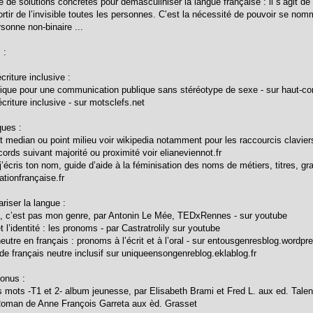
e de solutions concrètes pour démasculiniser la langue française : il s’agit de
sortir de l’invisible toutes les personnes. C’est la nécessité de pouvoir se n
onne non-binaire ...
 :
riture inclusive :
tique pour une communication publique sans stéréotype de sexe - sur haut-cons
criture inclusive - sur motsclefs.net
ques :
int median ou point milieu voir wikipedia notamment pour les raccourcis clavier
cords suivant majorité ou proximité voir elianeviennot.fr
’écris ton nom, guide d’aide à la féminisation des noms de métiers, titres, gra
tionfrançaise.fr
riser la langue :
té, c’est pas mon genre, par Antonin Le Mée, TEDxRennes - sur youtube
t l’identité : les pronoms - par Castratrolily sur youtube
neutre en français : pronoms à l’écrit et à l’oral - sur entousgenresblog.wordp
 de français neutre inclusif sur uniqueensongenreblog.eklablog.fr
bonus :
es mots -T1 et 2- album jeunesse, par Elisabeth Brami et Fred L. aux ed. Tale
Roman de Anne François Garreta aux èd. Grasset