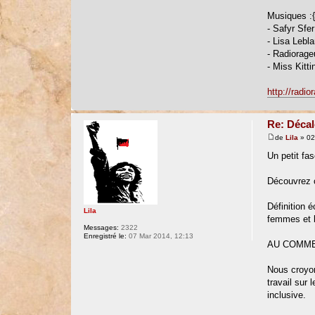
Musiques :{
- Safyr Sfe
- Lisa Lebl
- Radiorageu
- Miss Kitti
http://radi
Re: Décal
de
Lila
» 02
Un petit fas
Découvrez ce
Définition 
Lila
femmes et 
Messages:
2322
Enregistré le:
07 Mar 2014, 12:13
AU COMME
Nous croyon
travail sur
inclusive.