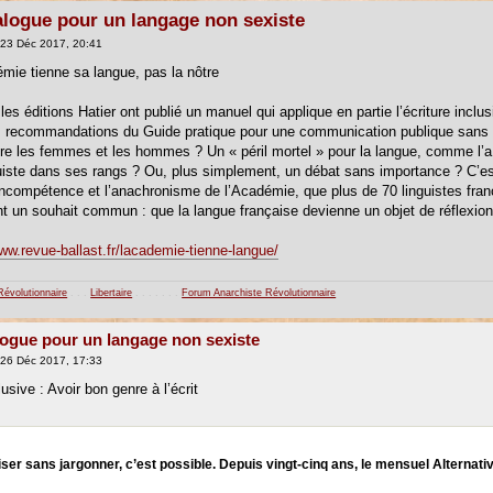
logue pour un langage non sexiste
23 Déc 2017, 20:41
mie tienne sa langue, pas la nôtre
es éditions Hatier ont publié un manuel qui applique en partie l’écriture inclus
s recommandations du Guide pratique pour une communication publique sans s
ntre les femmes et les hommes ? Un « péril mortel » pour la langue, comme l
uiste dans ses rangs ? Ou, plus simplement, un débat sans importance ? C’est 
incompétence et l’anachronisme de l’Académie, que plus de 70 linguistes franc
t un souhait commun : que la langue française devienne un objet de réflexion 
ww.revue-ballast.fr/lacademie-tienne-langue/
Révolutionnaire
. . .
Libertaire
. . . . . . .
Forum Anarchiste Révolutionnaire
ogue pour un langage non sexiste
26 Déc 2017, 17:33
lusive : Avoir bon genre à l’écrit
ser sans jargonner, c’est possible. Depuis vingt-cinq ans, le mensuel Alternativ