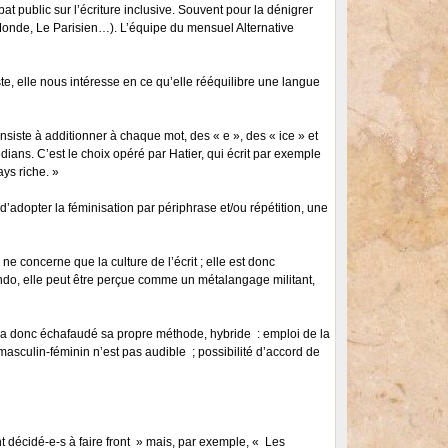
at public sur l’écriture inclusive. Souvent pour la dénigrer
e Monde, Le Parisien…). L’équipe du mensuel Alternative
ste, elle nous intéresse en ce qu’elle rééquilibre une langue
iste à additionner à chaque mot, des « e », des « ice » et
édians. C’est le choix opéré par Hatier, qui écrit par exemple
ays riche. »
d’adopter la féminisation par périphrase et/ou répétition, une
e concerne que la culture de l’écrit ; elle est donc
undo, elle peut être perçue comme un métalangage militant,
nte, a donc échafaudé sa propre méthode, hybride : emploi de la
 masculin-féminin n’est pas audible ; possibilité d’accord de
t décidé-e-s à faire front » mais, par exemple, « Les