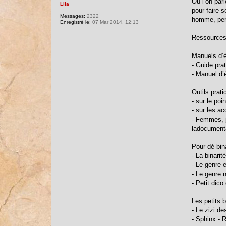
Où l’on parl
Lila
pour faire 
Messages:
2322
homme, pers
Enregistré le:
07 Mar 2014, 12:13
Ressources
Manuels d’éc
- Guide pra
- Manuel d’é
Outils prati
- sur le po
- sur les ac
- Femmes, j
ladocumenta
Pour dé-bina
- La binari
- Le genre e
- Le genre 
- Petit dico
Les petits 
- Le zizi d
- Sphinx - 