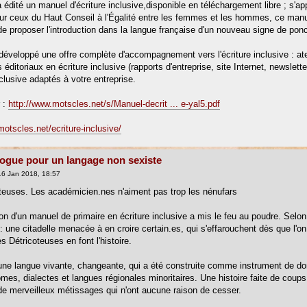
 édité un manuel d'écriture inclusive,disponible en téléchargement libre ; s'
 sur ceux du Haut Conseil à l'Égalité entre les femmes et les hommes, ce manue
de proposer l'introduction dans la langue française d'un nouveau signe de ponct
éveloppé une offre complète d'accompagnement vers l'écriture inclusive : atelier
éditoriaux en écriture inclusive (rapports d'entreprise, site Internet, newslet
nclusive adaptés à votre entreprise.
 :
http://www.motscles.net/s/Manuel-decrit ... e-yal5.pdf
motscles.net/ecriture-inclusive/
ogue pour un langage non sexiste
6 Jan 2018, 18:57
teuses. Les académicien.nes n'aiment pas trop les nénufars
on d'un manuel de primaire en écriture inclusive a mis le feu au poudre. Selon l
: une citadelle menacée à en croire certain.es, qui s'effarouchent dès que l'on
es Détricoteuses en font l'histoire.
d'une langue vivante, changeante, qui a été construite comme instrument de do
iomes, dialectes et langues régionales minoritaires. Une histoire faite de coup
e merveilleux métissages qui n'ont aucune raison de cesser.