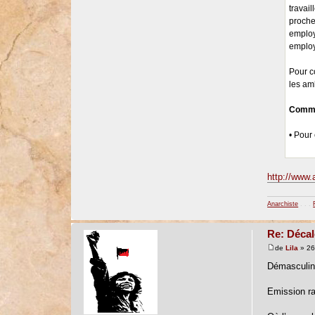
travail
proche
employ
employ
Pour c
les am
Commi
• Pour 
http://www.a
Anarchiste
. . .
Re: Décal
de
Lila
» 26
Démasculin
Emission ra