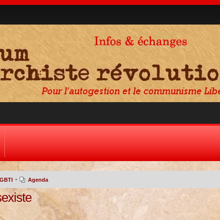
•
LGBTI
Agenda
existe