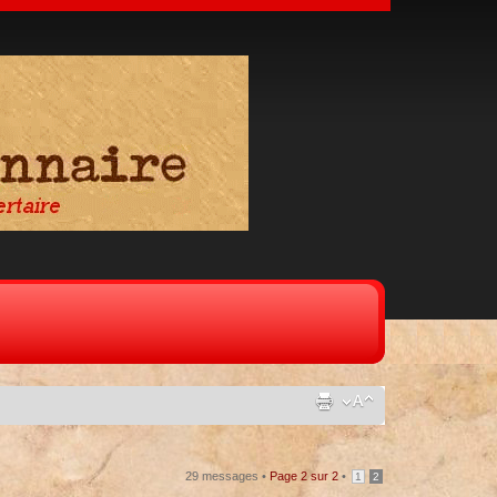
29 messages •
Page
2
sur
2
•
1
2