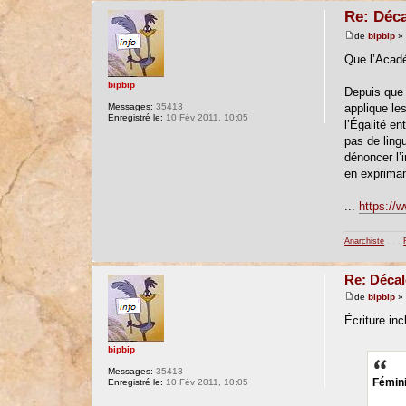
Re: Déca
de
bipbip
» 
Que l’Acadé
bipbip
Depuis que l
Messages:
35413
applique le
Enregistré le:
10 Fév 2011, 10:05
l’Égalité e
pas de ling
dénoncer l’
en expriman
...
https://w
Anarchiste
. . .
Re: Décal
de
bipbip
» 
Écriture inc
bipbip
Messages:
35413
Fémini
Enregistré le:
10 Fév 2011, 10:05