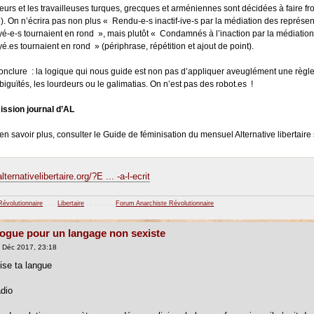
leurs et les travailleuses turques, grecques et arméniennes sont décidées à faire fron
). On n’écrira pas non plus « Rendu-e-s inactif-ive-s par la médiation des représen
é-e-s tournaient en rond », mais plutôt « Condamnés à l’inaction par la médiation 
é.es tournaient en rond » (périphrase, répétition et ajout de point).
onclure : la logique qui nous guide est non pas d’appliquer aveuglément une règle i
biguïtés, les lourdeurs ou le galimatias. On n’est pas des robot.es !
ssion journal d’AL
en savoir plus, consulter le Guide de féminisation du mensuel Alternative libertaire s
lternativelibertaire.org/?E ... -a-l-ecrit
Révolutionnaire
. . .
Libertaire
. . . . . . .
Forum Anarchiste Révolutionnaire
ogue pour un langage non sexiste
 Déc 2017, 23:18
ise ta langue
dio