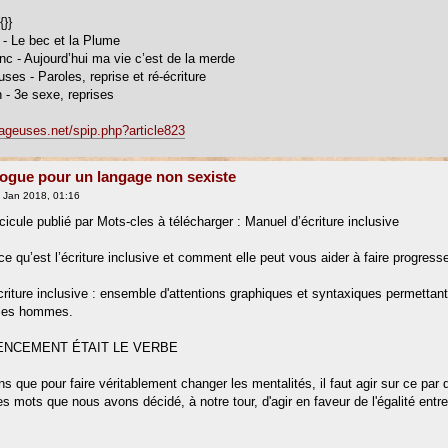
{}}
r - Le bec et la Plume
anc - Aujourd’hui ma vie c’est de la merde
ses - Paroles, reprise et ré-écriture
n - 3e sexe, reprises
orageuses.net/spip.php?article823
ogue pour un langage non sexiste
 Jan 2018, 01:16
cicule publié par Mots-cles à télécharger : Manuel d’écriture inclusive
 qu’est l’écriture inclusive et comment elle peut vous aider à faire progresser
écriture inclusive : ensemble d'attentions graphiques et syntaxiques permettant
les hommes.
NCEMENT ÉTAIT LE VERBE
s que pour faire véritablement changer les mentalités, il faut agir sur ce par 
 les mots que nous avons décidé, à notre tour, d'agir en faveur de l'égalité en