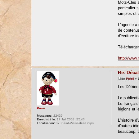
Mots-Clés a
particulier
simples et 
L'agence a d
de contenus 
d'écriture i
Télécharger
http://www.
Re: Décal
de
Pïérô
» 1
Les Détrico
La publicati
Le français 
Pïérô
légions et l
Messages:
22439
Enregistré le:
12 Juil 2008, 22:43
L'histoire 
Localisation:
37, Saint-Pierre-des-Corps
d'autres id
beaucoup, d