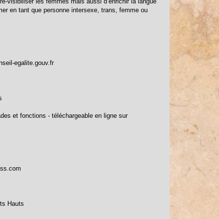
 re-visibiliser les femmes mais aussi d’enrichir la langue
ommer en tant que personne intersexe, trans, femme ou
eil-egalite.gouv.fr
s
des et fonctions - téléchargeable en ligne sur
ress.com
nts Hauts