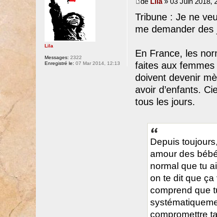
de
Lila
» 03 Juin 2018, 
Tribune : Je ne veu
me demander des ju
Lila
En France, les norm
Messages:
2322
faites aux femmes 
Enregistré le:
07 Mar 2014, 12:13
doivent devenir mè
avoir d’enfants. Ciel
tous les jours.
Depuis toujours,
amour des bébés
normal que tu ai
on te dit que ça
comprend que t
systématiquement
compromettre ta 