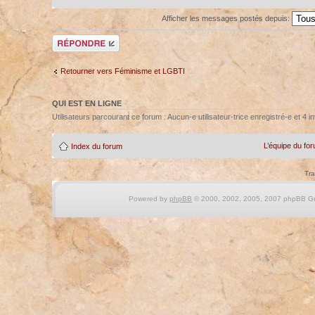
Afficher les messages postés depuis:
Répondre
Retourner vers Féminisme et LGBTI
QUI EST EN LIGNE
Utilisateurs parcourant ce forum : Aucun-e utilisateur-trice enregistré-e et 4 in
L’équipe du fo
Index du forum
Tra
Powered by
phpBB
© 2000, 2002, 2005, 2007 phpBB Gro