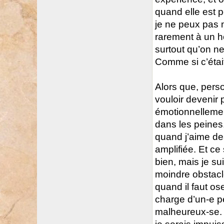
quand elle est 
je ne peux pas
rarement à un h
surtout qu’on n
Comme si c’était
Alors que, perso
vouloir devenir 
émotionnellemen
dans les peines.
quand j’aime de
amplifiée. Et ce
bien, mais je su
moindre obstacle
quand il faut ose
charge d’un-e pe
malheureux-se. I