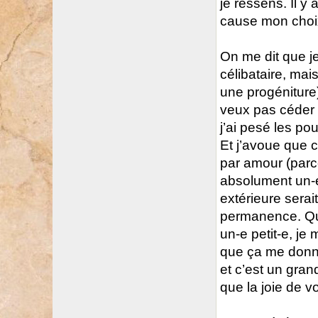
je ressens. Il y
cause mon choi
On me dit que je
célibataire, mai
une progéniture)
veux pas céder à
j’ai pesé les pou
Et j’avoue que c
par amour (parc
absolument un-e
extérieure serai
permanence. Qua
un-e petit-e, je
que ça me donne
et c’est un gra
que la joie de vo