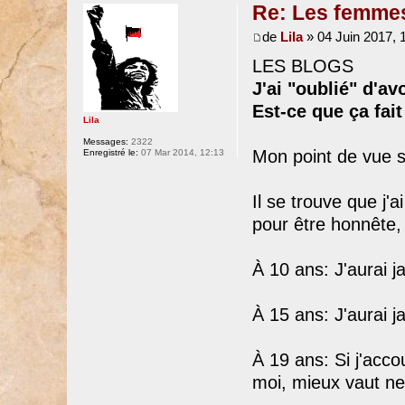
Re: Les femmes
de
Lila
» 04 Juin 2017, 
LES BLOGS
J'ai "oublié" d'av
Est-ce que ça fai
Lila
Messages:
2322
Mon point de vue s
Enregistré le:
07 Mar 2014, 12:13
Il se trouve que j'a
pour être honnête, 
À 10 ans: J'aurai 
À 15 ans: J'aurai j
À 19 ans: Si j'acco
moi, mieux vaut ne 