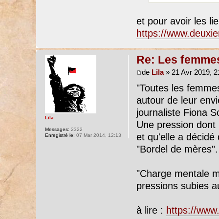
et pour avoir les l
https://www.deuxie
Re: Les femmes
de
Lila
» 21 Avr 2019, 2
"Toutes les femmes
autour de leur envi
journaliste Fiona S
Lila
Une pression dont
Messages:
2322
et qu'elle a décid
Enregistré le:
07 Mar 2014, 12:13
"Bordel de mères".
"Charge mentale ma
pressions subies a
à lire :
https://www.