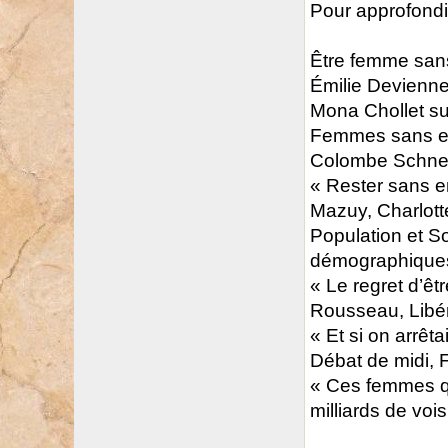
Pour approfondir
Être femme sans
Émilie Devienne
Mona Chollet su
Femmes sans en
Colombe Schnec
« Rester sans en
Mazuy, Charlott
Population et So
démographiques,
« Le regret d’êt
Rousseau, Libéra
« Et si on arrêt
Débat de midi, F
« Ces femmes qu
milliards de voi