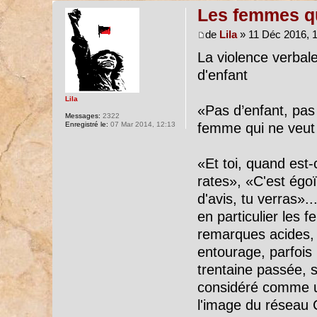
Les femmes qu
de
Lila
» 11 Déc 2016, 
La violence verbal
d'enfant
Lila
«Pas d’enfant, pas 
Messages:
2322
Enregistré le:
07 Mar 2014, 12:13
femme qui ne veut 
«Et toi, quand est-
rates», «C'est égo
d'avis, tu verras».
en particulier les
remarques acides, 
entourage, parfois
trentaine passée, s
considéré comme une
l'image du réseau C