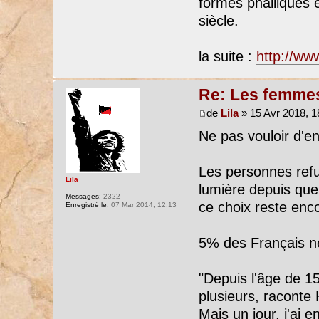
formes phalliques 
siècle.
la suite :
http://ww
Re: Les femmes
de
Lila
» 15 Avr 2018, 1
Ne pas vouloir d'e
Les personnes refu
Lila
lumière depuis que
Messages:
2322
ce choix reste enco
Enregistré le:
07 Mar 2014, 12:13
5% des Français ne
"Depuis l'âge de 1
plusieurs, raconte
Mais un jour, j'ai 