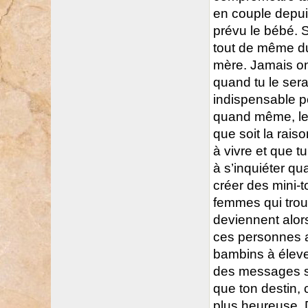
en couple depu
prévu le bébé. S
tout de même du
mère. Jamais on 
quand tu le sera
indispensable po
quand même, les
que soit la rais
à vivre et que
à s’inquiéter q
créer des mini-to
femmes qui trouv
deviennent alor
ces personnes ai
bambins à élever
des messages so
que ton destin, 
plus heureuse. 