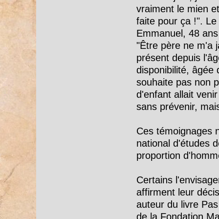
vraiment le mien et
faite pour ça !". L
Emmanuel, 48 ans et
"Être père ne m'a j
présent depuis l'â
disponibilité, âgée
souhaite pas non pl
d'enfant allait v
sans prévenir, mais
Ces témoignages ne
national d'études 
proportion d'homme
Certains l'envisage
affirment leur déci
auteur du livre Pas
de la Fondation Ma