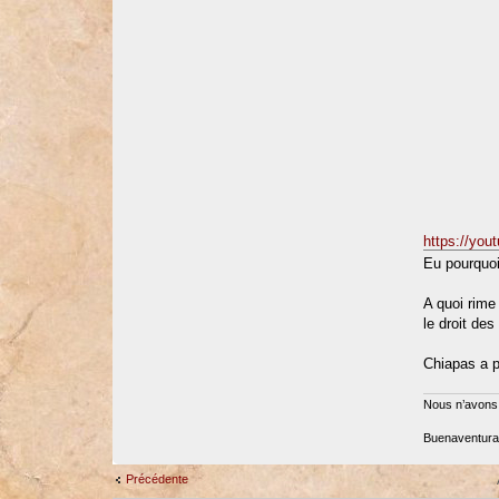
https://yo
Eu pourquoi
A quoi rime 
le droit de
Chiapas a pr
Nous n’avons 
Buenaventura 
Précédente