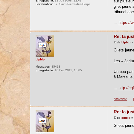
Enregistré le:
12 Juil 2008, 22:43
sur plusieu
Localisation:
37, Saint-Pierre-des-Corps
gilet jaune
tribunal cor
...
https://w
Re: la jus
de
bipbip
» 
Gilets jaun
bipbip
Les « écrit
Messages:
35413
Enregistré le:
10 Fév 2011, 10:05
Un peu par
à Marseille
...
http://cq
Anarchiste
. . .
Re: la jus
de
bipbip
» 
Gilets jaun