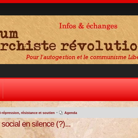
•
-répression, résistance et soutien
Agenda
social en silence (?)...