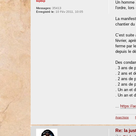
bipbip
Un homme a 
l'ordre, lor
Messages:
35413
Enregistré le:
10 Fév 2011, 10:05
La manifest
chantier du
C’est suite
février, ap
ferme par l
depuis le 
Des condamn
. 3 ans de 
. 2 ans et 
. 2 ans de 
. 2 ans de 
. Un an et 
. Un an et 
...
https://
Anarchiste
. . .
Re: la jus