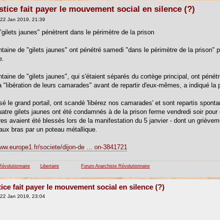
ustice fait payer le mouvement social en silence (?)
22 Jan 2019, 21:39
"gilets jaunes" pénètrent dans le périmètre de la prison
taine de "gilets jaunes" ont pénétré samedi "dans le périmètre de la prison" 
e.
taine de "gilets jaunes", qui s'étaient séparés du cortège principal, ont pénét
 "libération de leurs camarades" avant de repartir d'eux-mêmes, a indiqué la 
ssé le grand portail, ont scandé 'libérez nos camarades' et sont repartis sp
uatre gilets jaunes ont été condamnés à de la prison ferme vendredi soir pou
ires avaient été blessés lors de la manifestation du 5 janvier - dont un grièv
 aux bras par un poteau métallique.
www.europe1.fr/societe/dijon-de ... on-3841721
Révolutionnaire
. . .
Libertaire
. . . . . . .
Forum Anarchiste Révolutionnaire
tice fait payer le mouvement social en silence (?)
22 Jan 2019, 23:04