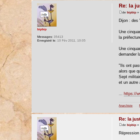
Re: la j
de
bipbip
» 
Dijon : des 
bipbip
Une cinquan
Messages:
35413
la préfectur
Enregistré le:
10 Fév 2011, 10:05
Une cinquan
demander la
"Ils ont pa
alors que q
Sept milita
et un autre
...
https://
Anarchiste
. . .
Re: la jus
de
bipbip
» 
Répression