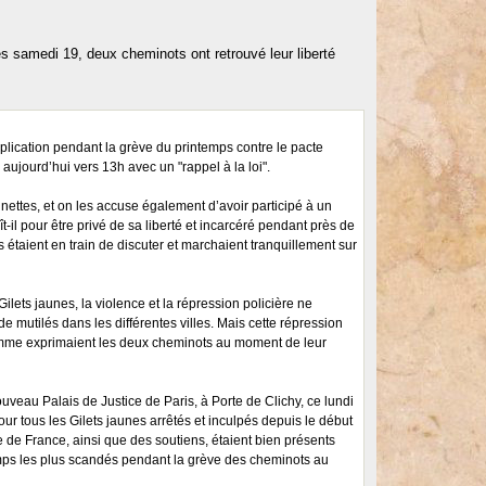
es samedi 19, deux cheminots ont retrouvé leur liberté
plication pendant la grève du printemps contre le pacte
aujourd’hui vers 13h avec un "rappel à la loi".
nettes, et on les accuse également d’avoir participé à un
t-il pour être privé de sa liberté et incarcéré pendant près de
ls étaient en train de discuter et marchaient tranquillement sur
ts jaunes, la violence et la répression policière ne
mutilés dans les différentes villes. Mais cette répression
, comme exprimaient les deux cheminots au moment de leur
veau Palais de Justice de Paris, à Porte de Clichy, ce lundi
our tous les Gilets jaunes arrêtés et inculpés depuis le début
e de France, ainsi que des soutiens, étaient bien présents
hamps les plus scandés pendant la grève des cheminots au