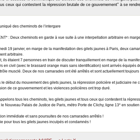
ous ceux qui contestent la répression brutale de ce gouvernement" à se rendre 
iqué des cheminots de l’intergare
T* : Deux cheminots en garde à vue suite à une interpellation arbitraire en marge d
edi 19 janvier, en marge de la manifestation des gilets jaunes à Paris, deux camara
ent arbitraire.
et, ils étaient 7 personnes en train de discuter tranquillement en marge de la manife
ers en civil (avec le brassard orange mais sans identification) sont arrivés équipés
trôle musclé. Deux de nos camarades ont été arrêtés et sont actuellement toujour
 le début du mouvement des gilets jaunes, la répression policière et judiciaire ne
sion de ce gouvernement et les violences policières ont trop duré.
ppelons tous les cheminots, les gilets jaunes et tous ceux qui contestent la répres
 le Nouveau Palais de Justice de Paris, métro Porte de Clichy, ligne 13* en soutien
tion immédiate et sans poursuites de nos camarades arrêtés !
ie pour tous les gilets jaunes inculpés et condamnés !