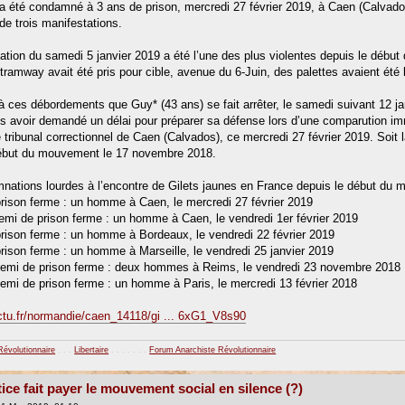
été condamné à 3 ans de prison, mercredi 27 février 2019, à Caen (Calvados). 
s de trois manifestations.
ation du samedi 5 janvier 2019 a été l’une des plus violentes depuis le débu
 tramway avait été pris pour cible, avenue du 6-Juin, des palettes avaient ét
 à ces débordements que Guy* (43 ans) se fait arrêter, le samedi suivant 12 jan
rès avoir demandé un délai pour préparer sa défense lors d’une comparution imm
e tribunal correctionnel de Caen (Calvados), ce mercredi 27 février 2019. Soit
début du mouvement le 17 novembre 2018.
ations lourdes à l’encontre de Gilets jaunes en France depuis le début du 
prison ferme : un homme à Caen, le mercredi 27 février 2019
demi de prison ferme : un homme à Caen, le vendredi 1er février 2019
prison ferme : un homme à Bordeaux, le vendredi 22 février 2019
prison ferme : un homme à Marseille, le vendredi 25 janvier 2019
demi de prison ferme : deux hommes à Reims, le vendredi 23 novembre 2018
demi de prison ferme : un homme à Paris, le mercredi 13 février 2018
actu.fr/normandie/caen_14118/gi ... 6xG1_V8s90
Révolutionnaire
. . .
Libertaire
. . . . . . .
Forum Anarchiste Révolutionnaire
tice fait payer le mouvement social en silence (?)