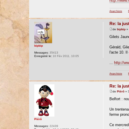
http://www.
Anarchiste
. . .
Re: la jus
de
bipbip
» 
Gilets Jaun
bipbip
Gérald, Gil
l'acte 10. I
Messages:
35413
Enregistré le:
10 Fév 2011, 10:05
...
http://ww
Anarchiste
. . .
Re: la jus
de
Pïérô
» 3
Belfort : n
Un trentena
ferme prono
Pïérô
Ce mercredi
Messages:
22439