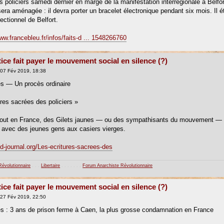
rs policiers samedi dernier en marge de la manifestation interrégionale à Belf
 sera aménagée : il devra porter un bracelet électronique pendant six mois. Il 
rectionnel de Belfort.
ww.francebleu.fr/infos/faits-d ... 1548266760
tice fait payer le mouvement social en silence (?)
07 Fév 2019, 18:38
es — Un procès ordinaire
ures sacrées des policiers »
tout en France, des Gilets jaunes — ou des sympathisants du mouvement — 
, avec des jeunes gens aux casiers vierges.
fd-journal.org/Les-ecritures-sacrees-des
Révolutionnaire
. . .
Libertaire
. . . . . . .
Forum Anarchiste Révolutionnaire
tice fait payer le mouvement social en silence (?)
27 Fév 2019, 22:50
es : 3 ans de prison ferme à Caen, la plus grosse condamnation en France