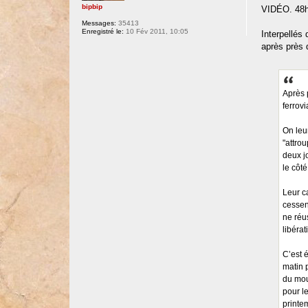
bipbip
VIDÉO. 48h 
Messages:
35413
Enregistré le:
10 Fév 2011, 10:05
Interpellés
après près 
Après 
ferrov
On leu
"attro
deux jo
le côt
Leur c
cessen
ne réu
libérat
C’est 
matin 
du mou
pour l
printe