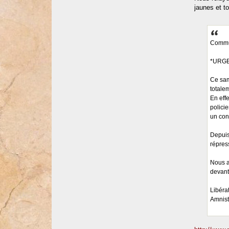
jaunes et t
Commun
*URGEN
Ce sam
totalem
En eff
polici
un con
Depuis
répres
Nous a
devant
Libéra
Amnist