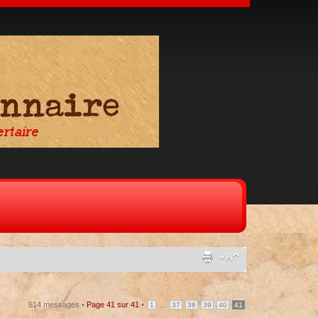
614 messages •
Page
41
sur
41
•
...
1
37
38
39
40
41