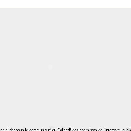
ns ci-dessous le communiqué du Collectif des cheminots de l’intergare, publié