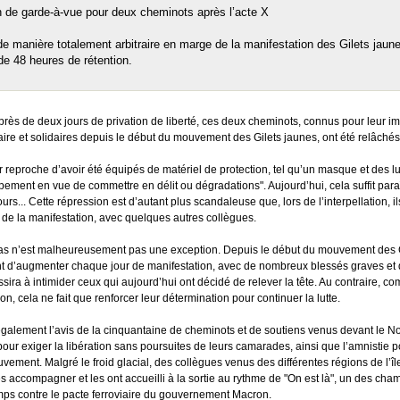
de garde-à-vue pour deux cheminots après l’acte X
 de manière totalement arbitraire en marge de la manifestation des Gilets jaun
de 48 heures de rétention.
près de deux jours de privation de liberté, ces deux cheminots, connus pour leur im
iaire et solidaires depuis le début du mouvement des Gilets jaunes, ont été relâchés 
r reproche d’avoir été équipés de matériel de protection, tel qu’un masque et des lu
upement en vue de commettre en délit ou dégradations". Aujourd’hui, cela suffit paraî
urs... Cette répression est d’autant plus scandaleuse que, lors de l’interpellation, i
é de la manifestation, avec quelques autres collègues.
as n’est malheureusement pas une exception. Depuis le début du mouvement des Gile
t d’augmenter chaque jour de manifestation, avec de nombreux blessés graves et de 
ssira à intimider ceux qui aujourd’hui ont décidé de relever la tête. Au contraire
ion, cela ne fait que renforcer leur détermination pour continuer la lutte.
également l’avis de la cinquantaine de cheminots et de soutiens venus devant le Nou
pour exiger la libération sans poursuites de leurs camarades, ainsi que l’amnistie p
vement. Malgré le froid glacial, des collègues venus des différentes régions de l’îl
es accompagner et les ont accueilli à la sortie au rythme de "On est là", un des c
mps contre le pacte ferroviaire du gouvernement Macron.