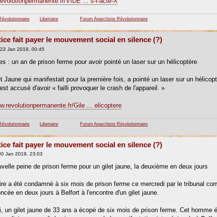
revolutionpermanente.fr/VIDE ... s-l-acte-X
Révolutionnaire
. . .
Libertaire
. . . . . . .
Forum Anarchiste Révolutionnaire
tice fait payer le mouvement social en silence (?)
23 Jan 2019, 00:45
es : un an de prison ferme pour avoir pointé un laser sur un hélicoptère
et Jaune qui manifestait pour la première fois, a pointé un laser sur un hélico
l est accusé d'avoir « failli provoquer le crash de l'appareil. »
w.revolutionpermanente.fr/Gile ... elicoptere
Révolutionnaire
. . .
Libertaire
. . . . . . .
Forum Anarchiste Révolutionnaire
tice fait payer le mouvement social en silence (?)
0 Jan 2019, 23:03
ouvelle peine de prison ferme pour un gilet jaune, la deuxième en deux jours
ire a été condamné à six mois de prison ferme ce mercredi par le tribunal corr
ncée en deux jours à Belfort à l'encontre d'un gilet jaune.
, un gilet jaune de 33 ans a écopé de six mois de prison ferme. Cet homme étai