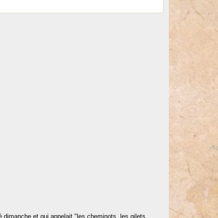
 dimanche et qui appelait "les cheminots, les gilets