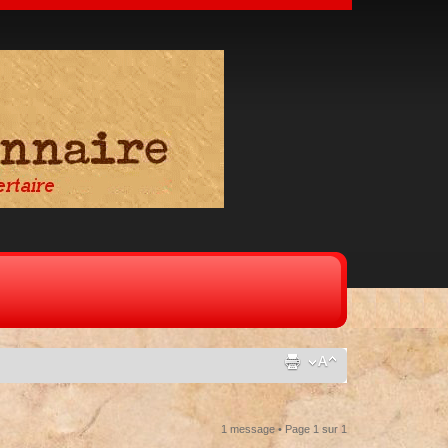
1 message • Page
1
sur
1