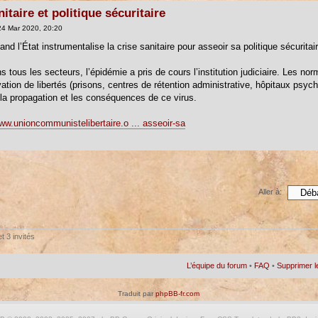
itaire et politique sécuritaire
4 Mar 2020, 20:20
and l’État instrumentalise la crise sanitaire pour asseoir sa politique sécuritai
tous les secteurs, l’épidémie a pris de cours l’institution judiciaire. Les no
ivation de libertés (prisons, centres de rétention administrative, hôpitaux psy
la propagation et les conséquences de ce virus.
www.unioncommunistelibertaire.o ... asseoir-sa
Aller à:
t 3 invités
L’équipe du forum
•
FAQ
•
Supprimer l
Traduit par
phpBB-fr.com