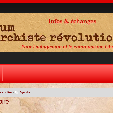
•
e société
Agenda
aire