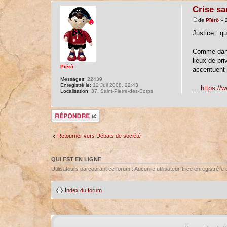
Crise san
de
Pïérô
» 2
Justice : qu
Comme dans 
lieux de pr
Pïérô
accentuent 
Messages:
22439
Enregistré le:
12 Juil 2008, 22:43
...
https://
Localisation:
37, Saint-Pierre-des-Corps
Répondre
Retourner vers Débats de société
QUI EST EN LIGNE
Utilisateurs parcourant ce forum : Aucun-e utilisateur-trice enregistré-e e
Index du forum