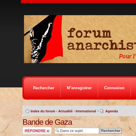
Rechercher
M’enregistrer
Connexion
•
Index du forum
‹
Actualité
‹
International
Agenda
Bande de Gaza
Répondre