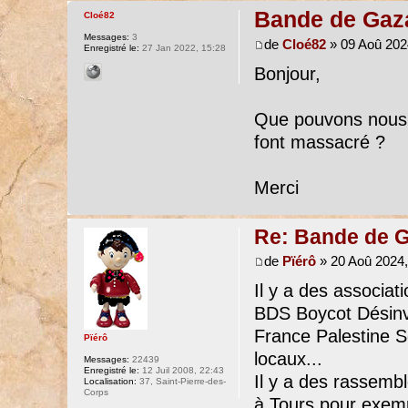
Bande de Gaz
Cloé82
Messages:
3
de
Cloé82
» 09 Aoû 202
Enregistré le:
27 Jan 2022, 15:28
Bonjour,
Que pouvons nous f
font massacré ?
Merci
Re: Bande de 
de
Pïérô
» 20 Aoû 2024,
Il y a des associa
BDS Boycot Désinv
France Palestine Sol
Pïérô
locaux...
Messages:
22439
Enregistré le:
12 Juil 2008, 22:43
Il y a des rassemb
Localisation:
37, Saint-Pierre-des-
Corps
à Tours pour exemp