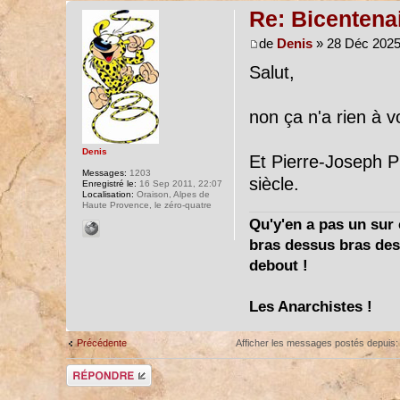
Re: Bicentena
de
Denis
» 28 Déc 2025
Salut,
non ça n'a rien à v
Denis
Et Pierre-Joseph P
Messages:
1203
siècle.
Enregistré le:
16 Sep 2011, 22:07
Localisation:
Oraison, Alpes de
Haute Provence, le zéro-quatre
Qu'y'en a pas un sur c
bras dessus bras dess
debout !
Les Anarchistes !
Précédente
Afficher les messages postés depuis
Répondre