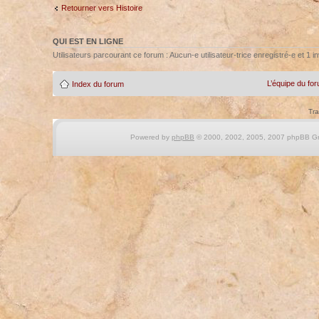
Retourner vers Histoire
QUI EST EN LIGNE
Utilisateurs parcourant ce forum : Aucun-e utilisateur-trice enregistré-e et 1 in
L’équipe du fo
Index du forum
Tra
Powered by
phpBB
© 2000, 2002, 2005, 2007 phpBB Gro