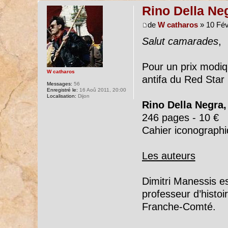
Rino Della Neg
de
W catharos
» 10 Fév
Salut camarades
,
Pour un prix modiq
W catharos
antifa du Red Star 
Messages:
56
Enregistré le:
16 Aoû 2011, 20:00
Localisation:
Dijon
Rino Della Negra,
246 pages - 10 €
Cahier iconograph
Les auteurs
Dimitri Manessis es
professeur d’histo
Franche-Comté.