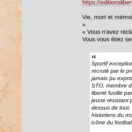
https://editionslibe
Vie, mort et mémoi
»
« Vous n’avez réclam
Vous vous étiez se
Sportif exception
recruté par le p
jamais pu exprim
STO, membre du
liberté fusillé p
jeune résistant p
dessus de tout. 
historiens du m
icône du footba