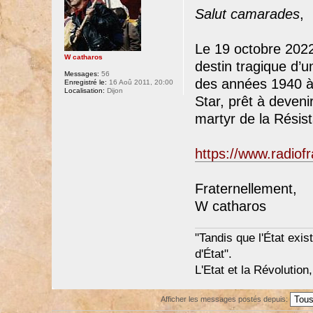
Salut camarades
,
Le 19 octobre 202
W catharos
destin tragique d’u
Messages:
56
des années 1940 à 
Enregistré le:
16 Aoû 2011, 20:00
Localisation:
Dijon
Star, prêt à deveni
martyr de la Résis
https://www.radiofr
Fraternellement,
W catharos
"Tandis que l'État exist
d'État".
L'Etat et la Révolution,
Afficher les messages postés depuis: