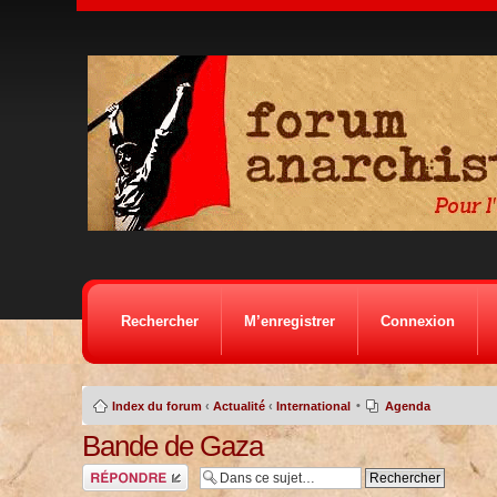
Rechercher
M’enregistrer
Connexion
•
Index du forum
‹
Actualité
‹
International
Agenda
Bande de Gaza
Répondre