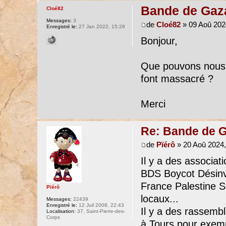
Bande de Gaz
Cloé82
Messages:
3
de
Cloé82
» 09 Aoû 202
Enregistré le:
27 Jan 2022, 15:28
Bonjour,
Que pouvons nous f
font massacré ?
Merci
Re: Bande de 
de
Pïérô
» 20 Aoû 2024,
Il y a des associa
BDS Boycot Désinv
France Palestine Sol
Pïérô
locaux...
Messages:
22439
Enregistré le:
12 Juil 2008, 22:43
Il y a des rassemb
Localisation:
37, Saint-Pierre-des-
Corps
à Tours pour exemp