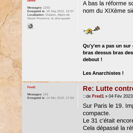
Denis
A bas la réforme s
Messages:
1202
nom du XIXème sièc
Enregistré le:
16 Sep 2011, 22:07
Localisation:
Oraison, Alpes de
Haute Provence, le zéro-quatre
Qu'y'en a pas un sur c
bras dessus bras dess
debout !
Les Anarchistes !
Re: Lutte contr
Fred1
Messages:
162
de
Fred1
» 04 Fév 2023
Enregistré le:
14 Déc 2015, 17:04
Sur Paris le 19. Imp
compacte.
Le 31 c'était encor
Cela dépassé la ré