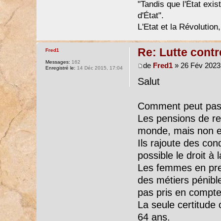
"Tandis que l'État exist
d'État".
L'Etat et la Révolution,
Re: Lutte contr
Fred1
Messages:
162
de
Fred1
» 26 Fév 2023,
Enregistré le:
14 Déc 2015, 17:04
Salut
Comment peut pass
Les pensions de re
monde, mais non en
Ils rajoute des cond
possible le droit à l
Les femmes en prenn
des métiers pénibl
pas pris en compte
La seule certitude c
64 ans.