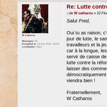
Re: Lutte contr
de
W catharos
» 10 Fév
Salut Fred
,
Oui tu as raison, c
W catharos
jour de lutte, le sa
Messages:
56
travailleurs et la 
Enregistré le:
16 Aoû 2011, 20:00
Localisation:
Dijon
car à la longue, le
servir de caisse de
lutte contre la réf
laisser des commen
démocratiquement e
viendra bien !
Fraternellement,
W Catharos