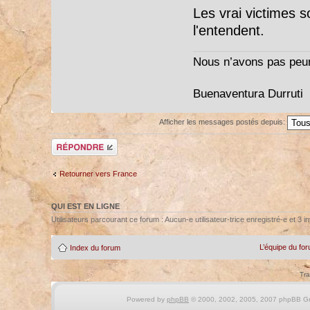
Les vrai victimes s
l'entendent.
Nous n’avons pas peur
Buenaventura Durruti
Afficher les messages postés depuis:
Répondre
Retourner vers France
QUI EST EN LIGNE
Utilisateurs parcourant ce forum : Aucun-e utilisateur-trice enregistré-e et 3 in
L’équipe du fo
Index du forum
Tra
Powered by
phpBB
© 2000, 2002, 2005, 2007 phpBB Gro