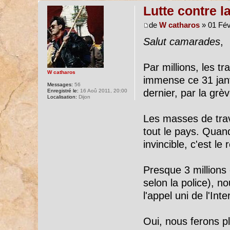
Lutte contre l
de
W catharos
» 01 Fév
Salut camarades
,
Par millions, les tr
W catharos
immense ce 31 janv
Messages:
56
dernier, par la grè
Enregistré le:
16 Aoû 2011, 20:00
Localisation:
Dijon
Les masses de trava
tout le pays. Quan
invincible, c'est le r
Presque 3 millions 
selon la police), no
l'appel uni de l'Inte
Oui, nous ferons p