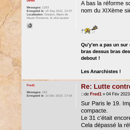
Denis
A bas la réforme s
Messages:
1203
nom du XIXème sièc
Enregistré le:
16 Sep 2011, 22:07
Localisation:
Oraison, Alpes de
Haute Provence, le zéro-quatre
Qu'y'en a pas un sur c
bras dessus bras dess
debout !
Les Anarchistes !
Re: Lutte contr
Fred1
Messages:
162
de
Fred1
» 04 Fév 2023
Enregistré le:
14 Déc 2015, 17:04
Sur Paris le 19. Imp
compacte.
Le 31 c'était encor
Cela dépassé la ré