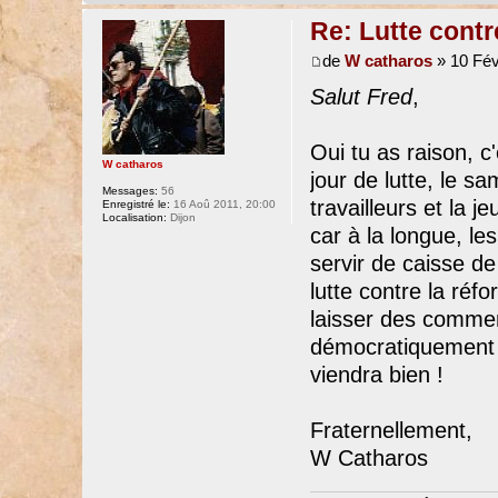
Re: Lutte contr
de
W catharos
» 10 Fév
Salut Fred
,
Oui tu as raison, c
W catharos
jour de lutte, le sa
Messages:
56
travailleurs et la 
Enregistré le:
16 Aoû 2011, 20:00
Localisation:
Dijon
car à la longue, le
servir de caisse de
lutte contre la réf
laisser des commen
démocratiquement e
viendra bien !
Fraternellement,
W Catharos