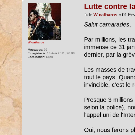
Lutte contre l
de
W catharos
» 01 Fév
Salut camarades
,
Par millions, les tr
W catharos
immense ce 31 janv
Messages:
56
dernier, par la grè
Enregistré le:
16 Aoû 2011, 20:00
Localisation:
Dijon
Les masses de trava
tout le pays. Quan
invincible, c'est le r
Presque 3 millions 
selon la police), no
l'appel uni de l'Inte
Oui, nous ferons p