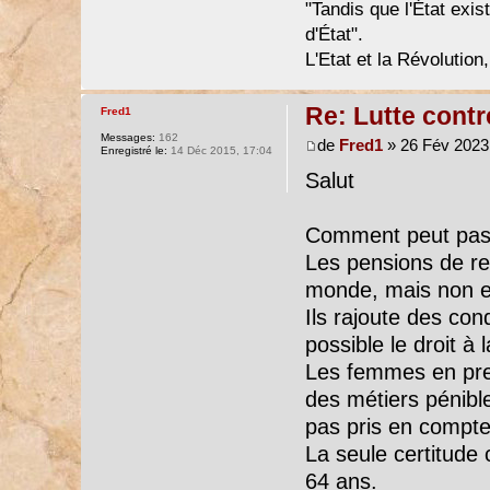
"Tandis que l'État exist
d'État".
L'Etat et la Révolution,
Re: Lutte contr
Fred1
Messages:
162
de
Fred1
» 26 Fév 2023,
Enregistré le:
14 Déc 2015, 17:04
Salut
Comment peut pass
Les pensions de re
monde, mais non en
Ils rajoute des cond
possible le droit à l
Les femmes en prenn
des métiers pénibl
pas pris en compte
La seule certitude c
64 ans.