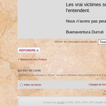
Les vrai victimes s
l'entendent.
Nous n’avons pas peur
Buenaventura Durruti
Afficher les messages postés depuis:
Répondre
Retourner vers France
QUI EST EN LIGNE
Utilisateurs parcourant ce forum : Aucun-e utilisateur-trice enregistré-e et 3 in
L’équipe du fo
Index du forum
Tra
Powered by
phpBB
© 2000, 2002, 2005, 2007 phpBB Gro