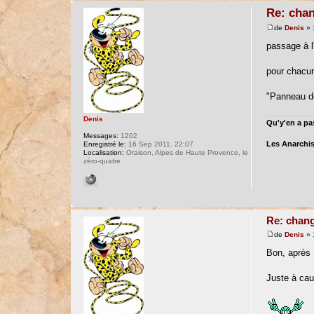
Re: chan
de
Denis
» 
passage à l'
pour chacu
"Panneau de 
Denis
Qu'y'en a pas
Messages:
1202
Les Anarchis
Enregistré le:
16 Sep 2011, 22:07
Localisation:
Oraison, Alpes de Haute Provence, le
zéro-quatre
Re: chang
de
Denis
» 
Bon, après 1
Juste à cau