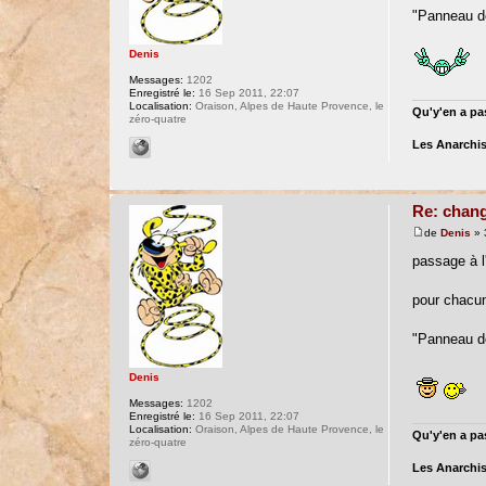
"Panneau de 
Denis
Messages:
1202
Enregistré le:
16 Sep 2011, 22:07
Localisation:
Oraison, Alpes de Haute Provence, le
Qu'y'en a pas
zéro-quatre
Les Anarchis
Re: chang
de
Denis
» 
passage à l'
pour chacu
"Panneau de 
Denis
Messages:
1202
Enregistré le:
16 Sep 2011, 22:07
Localisation:
Oraison, Alpes de Haute Provence, le
Qu'y'en a pas
zéro-quatre
Les Anarchis