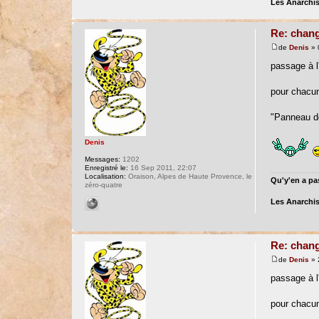
Les Anarchis
Re: chang
de
Denis
» 
passage à l'
pour chacu
"Panneau de 
Denis
Messages:
1202
Enregistré le:
16 Sep 2011, 22:07
Localisation:
Oraison, Alpes de Haute Provence, le
Qu'y'en a pas
zéro-quatre
Les Anarchis
Re: chang
de
Denis
» 
passage à l'
pour chacu