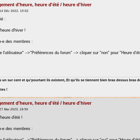
ement d'heure, heure d'été / heure d'hiver
14 Déc 2022, 15:02
ié :
heure d'hiver !
n-e des membres :
l'utilisateur" -->"Préférences du forum" --> cliquer sur "non" pour "Heure d’ét
 un sur cent et qu'pourtant ils existent, Et qu'ils se tiennent bien bras dessus bras 
tes !
ement d'heure, heure d'été / heure d'hiver
27 Mar 2023, 19:50
heure d'été !
n-e des membres :
l'utilisateur" -->"Préférences du forum" --> cliquer sur "oui" pour "Heure d’ét