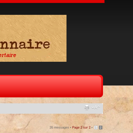
26 messages •
Page
2
sur
2
•
1
2