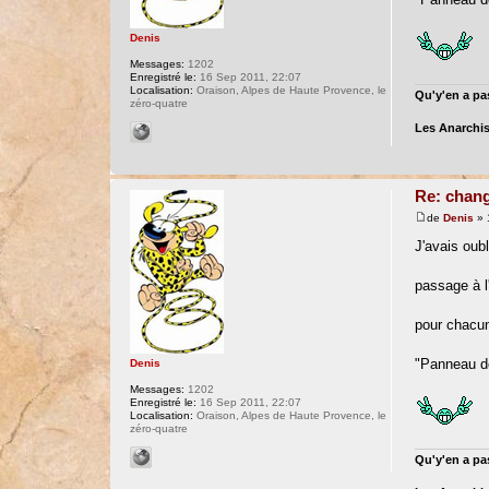
Denis
Messages:
1202
Enregistré le:
16 Sep 2011, 22:07
Localisation:
Oraison, Alpes de Haute Provence, le
Qu'y'en a pas
zéro-quatre
Les Anarchis
Re: chang
de
Denis
» 
J'avais oubl
passage à l'
pour chacu
"Panneau de 
Denis
Messages:
1202
Enregistré le:
16 Sep 2011, 22:07
Localisation:
Oraison, Alpes de Haute Provence, le
zéro-quatre
Qu'y'en a pas