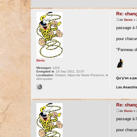
Re: chang
de
Denis
» 
passage à l'
pour chacu
"Panneau de 
Denis
Messages:
1202
Enregistré le:
16 Sep 2011, 22:07
Localisation:
Oraison, Alpes de Haute Provence, le
Qu'y'en a pas
zéro-quatre
Les Anarchis
Re: chang
de
Denis
» 
passage à l'
pour chacu