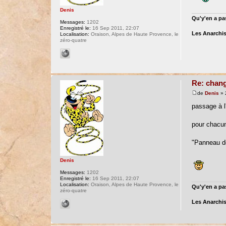
Denis
Qu'y'en a pas
Messages:
1202
Enregistré le:
16 Sep 2011, 22:07
Les Anarchis
Localisation:
Oraison, Alpes de Haute Provence, le
zéro-quatre
Re: chang
de
Denis
» 
passage à l'
pour chacu
"Panneau de 
Denis
Messages:
1202
Enregistré le:
16 Sep 2011, 22:07
Localisation:
Oraison, Alpes de Haute Provence, le
Qu'y'en a pas
zéro-quatre
Les Anarchis