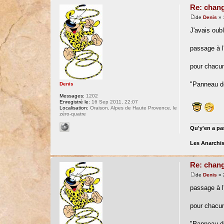
Re: chang
de
Denis
» 
J'avais oubl
passage à l'
pour chacu
"Panneau de 
Denis
Messages:
1202
Enregistré le:
16 Sep 2011, 22:07
Localisation:
Oraison, Alpes de Haute Provence, le
zéro-quatre
Qu'y'en a pas
Les Anarchis
Re: chang
de
Denis
» 
passage à l'
pour chacu
"Panneau de 