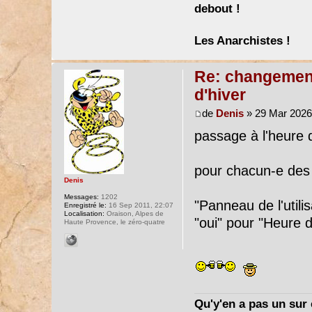
debout !
Les Anarchistes !
Re: changement 
d'hiver
de
Denis
» 29 Mar 2026
passage à l'heure d
pour chacun-e des
Denis
Messages:
1202
"Panneau de l'utili
Enregistré le:
16 Sep 2011, 22:07
Localisation:
Oraison, Alpes de
"oui" pour "Heure d
Haute Provence, le zéro-quatre
Qu'y'en a pas un sur c