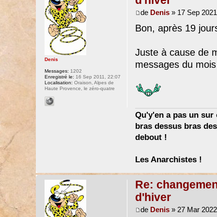
de
Denis
» 17 Sep 2021
Bon, après 19 jours
Juste à cause de me
Denis
messages du mois 
Messages:
1202
Enregistré le:
16 Sep 2011, 22:07
Localisation:
Oraison, Alpes de
Haute Provence, le zéro-quatre
Qu'y'en a pas un sur c
bras dessus bras dess
debout !
Les Anarchistes !
Re: changement 
d'hiver
de
Denis
» 27 Mar 2022