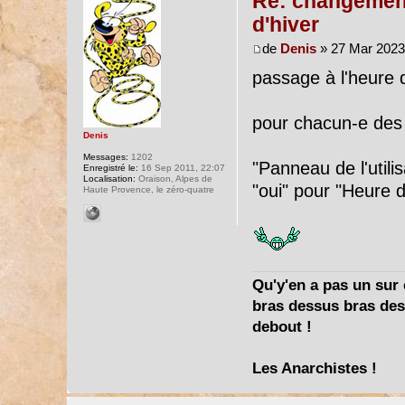
Re: changement 
d'hiver
de
Denis
» 27 Mar 2023
passage à l'heure d
pour chacun-e des
Denis
Messages:
1202
"Panneau de l'utili
Enregistré le:
16 Sep 2011, 22:07
Localisation:
Oraison, Alpes de
"oui" pour "Heure d
Haute Provence, le zéro-quatre
Qu'y'en a pas un sur c
bras dessus bras dess
debout !
Les Anarchistes !