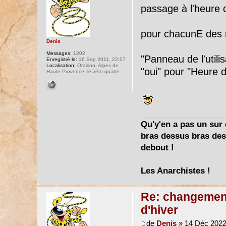
passage à l'heure d
pour chacunE des
Denis
Messages:
1202
"Panneau de l'utili
Enregistré le:
16 Sep 2011, 22:07
Localisation:
Oraison, Alpes de
"oui" pour "Heure d
Haute Provence, le zéro-quatre
Qu'y'en a pas un sur c
bras dessus bras dess
debout !
Les Anarchistes !
Re: changement 
d'hiver
de
Denis
» 14 Déc 2022