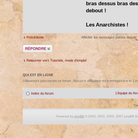
bras dessus bras dess
debout !
Les Anarchistes !
Précédente
Afficher les messages postés depuis
Répondre
Retourner vers Tutoriels, mode d'emploi
QUI EST EN LIGNE
Utilisateurs parcourant ce forum : Aucun-e utilisateur-trice enregistré-e et 1 in
L’équipe du fo
Index du forum
Tra
Powered by
phpBB
© 2000, 2002, 2005, 2007 phpBB Gro