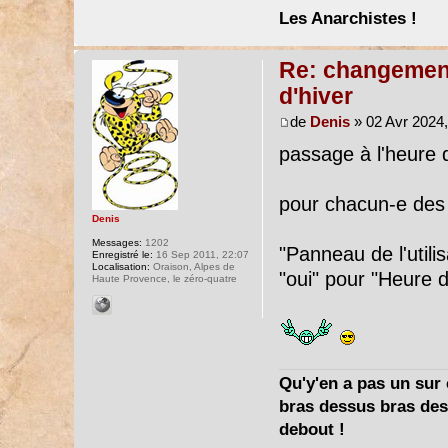
Les Anarchistes !
Re: changement 
d'hiver
de
Denis
» 02 Avr 2024,
passage à l'heure d
pour chacun-e des
Denis
Messages:
1202
"Panneau de l'utili
Enregistré le:
16 Sep 2011, 22:07
Localisation:
Oraison, Alpes de
"oui" pour "Heure d
Haute Provence, le zéro-quatre
Qu'y'en a pas un sur c
bras dessus bras dess
debout !