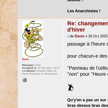
Les Anarchistes !
Re: changement 
d'hiver
de
Denis
» 26 Oct 2025,
passage à l'heure d
pour chacun-e des
Denis
Messages:
1202
"Panneau de l'utili
Enregistré le:
16 Sep 2011, 22:07
Localisation:
Oraison, Alpes de
"non" pour "Heure d
Haute Provence, le zéro-quatre
Qu'y'en a pas un sur c
bras dessus bras dess