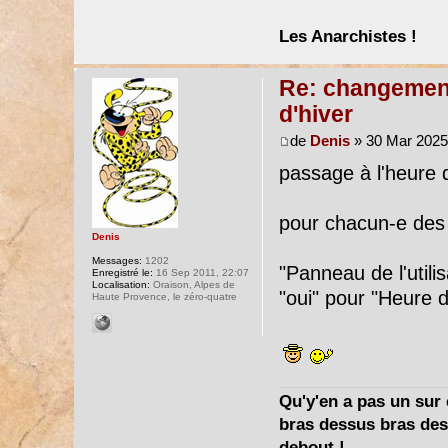
Les Anarchistes !
Re: changement 
d'hiver
de
Denis
» 30 Mar 2025
passage à l'heure d
pour chacun-e des
Denis
Messages:
1202
"Panneau de l'utili
Enregistré le:
16 Sep 2011, 22:07
Localisation:
Oraison, Alpes de
"oui" pour "Heure d
Haute Provence, le zéro-quatre
Qu'y'en a pas un sur c
bras dessus bras dess
debout !