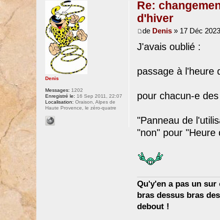
Re: changement 
d'hiver
de
Denis
» 17 Déc 2023
J'avais oublié :
passage à l'heure d
Denis
Messages:
1202
pour chacun-e des
Enregistré le:
16 Sep 2011, 22:07
Localisation:
Oraison, Alpes de
Haute Provence, le zéro-quatre
"Panneau de l'utili
"non" pour "Heure d
Qu'y'en a pas un sur c
bras dessus bras dess
debout !