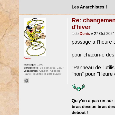
Les Anarchistes !
Re: changement 
d'hiver
de
Denis
» 27 Oct 2024,
passage à l'heure d
pour chacun-e des
Denis
Messages:
1202
"Panneau de l'utili
Enregistré le:
16 Sep 2011, 22:07
Localisation:
Oraison, Alpes de
"non" pour "Heure d
Haute Provence, le zéro-quatre
Qu'y'en a pas un sur c
bras dessus bras dess
debout !