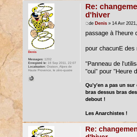
Re: changemen
d'hiver
de
Denis
» 14 Avr 2021,
passage à l'heure d
pour chacunE des
Denis
Messages:
1202
"Panneau de l'utili
Enregistré le:
16 Sep 2011, 22:07
Localisation:
Oraison, Alpes de
"oui" pour "Heure d
Haute Provence, le zéro-quatre
Qu'y'en a pas un sur c
bras dessus bras dess
debout !
Les Anarchistes !
Re: changement 
d'hiver