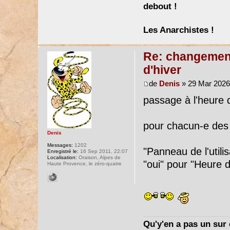
debout !
Les Anarchistes !
Re: changement 
d'hiver
de
Denis
» 29 Mar 2026
passage à l'heure d
pour chacun-e des
Denis
Messages:
1202
"Panneau de l'utili
Enregistré le:
16 Sep 2011, 22:07
Localisation:
Oraison, Alpes de
"oui" pour "Heure d
Haute Provence, le zéro-quatre
Qu'y'en a pas un sur c