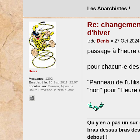
Les Anarchistes !
Re: changement 
d'hiver
de
Denis
» 27 Oct 2024,
passage à l'heure d
pour chacun-e des
Denis
Messages:
1202
"Panneau de l'utili
Enregistré le:
16 Sep 2011, 22:07
Localisation:
Oraison, Alpes de
"non" pour "Heure d
Haute Provence, le zéro-quatre
Qu'y'en a pas un sur c
bras dessus bras dess
debout !