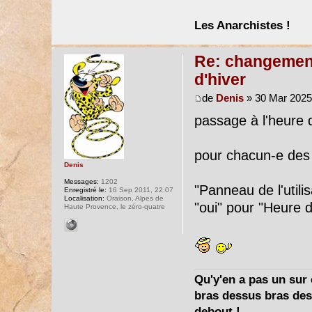
Les Anarchistes !
Re: changement 
d'hiver
de
Denis
» 30 Mar 2025
passage à l'heure d
pour chacun-e des
Denis
Messages:
1202
"Panneau de l'utili
Enregistré le:
16 Sep 2011, 22:07
Localisation:
Oraison, Alpes de
"oui" pour "Heure d
Haute Provence, le zéro-quatre
Qu'y'en a pas un sur c
bras dessus bras dess
debout !