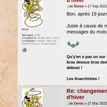
de
Denis
» 17 Sep 2021
Bon, après 19 jours
Juste à cause de me
Denis
messages du mois 
Messages:
1202
Enregistré le:
16 Sep 2011, 22:07
Localisation:
Oraison, Alpes de
Haute Provence, le zéro-quatre
Qu'y'en a pas un sur c
bras dessus bras dess
debout !
Les Anarchistes !
Re: changement 
d'hiver
de
Denis
» 27 Mar 2022