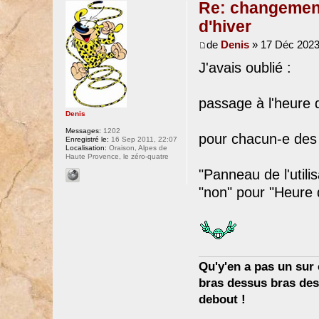
Re: changement 
d'hiver
de
Denis
» 17 Déc 2023
J'avais oublié :
passage à l'heure d
Denis
Messages:
1202
pour chacun-e des
Enregistré le:
16 Sep 2011, 22:07
Localisation:
Oraison, Alpes de
Haute Provence, le zéro-quatre
"Panneau de l'utili
"non" pour "Heure d
Qu'y'en a pas un sur c
bras dessus bras dess
debout !