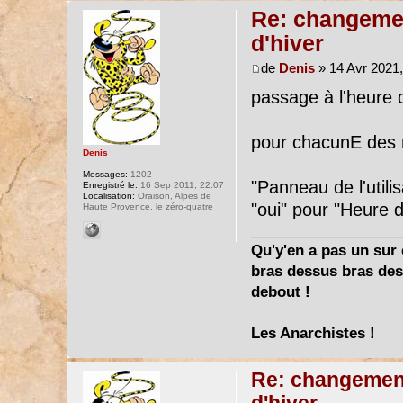
Re: changemen
d'hiver
de
Denis
» 14 Avr 2021,
passage à l'heure d
pour chacunE des
Denis
Messages:
1202
"Panneau de l'utili
Enregistré le:
16 Sep 2011, 22:07
Localisation:
Oraison, Alpes de
"oui" pour "Heure d
Haute Provence, le zéro-quatre
Qu'y'en a pas un sur c
bras dessus bras dess
debout !
Les Anarchistes !
Re: changement 
d'hiver