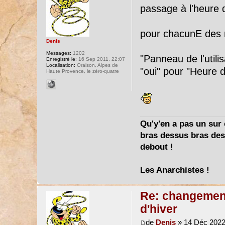
passage à l'heure d
pour chacunE des
Denis
Messages:
1202
"Panneau de l'utili
Enregistré le:
16 Sep 2011, 22:07
Localisation:
Oraison, Alpes de
"oui" pour "Heure d
Haute Provence, le zéro-quatre
Qu'y'en a pas un sur c
bras dessus bras dess
debout !
Les Anarchistes !
Re: changement 
d'hiver
de
Denis
» 14 Déc 2022