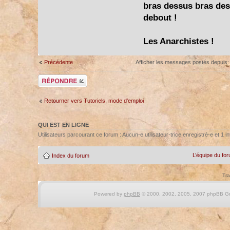
bras dessus bras dess
debout !
Les Anarchistes !
Précédente
Afficher les messages postés depuis
Répondre
Retourner vers Tutoriels, mode d'emploi
QUI EST EN LIGNE
Utilisateurs parcourant ce forum : Aucun-e utilisateur-trice enregistré-e et 1 in
L’équipe du fo
Index du forum
Tra
Powered by
phpBB
© 2000, 2002, 2005, 2007 phpBB Gro