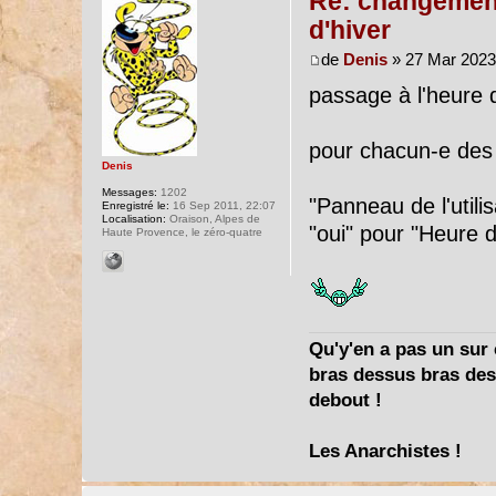
Re: changement 
d'hiver
de
Denis
» 27 Mar 2023
passage à l'heure d
pour chacun-e des
Denis
Messages:
1202
"Panneau de l'utili
Enregistré le:
16 Sep 2011, 22:07
Localisation:
Oraison, Alpes de
"oui" pour "Heure d
Haute Provence, le zéro-quatre
Qu'y'en a pas un sur c
bras dessus bras dess
debout !
Les Anarchistes !