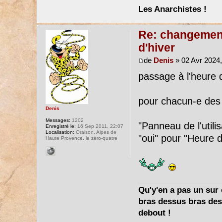
Les Anarchistes !
Re: changement 
d'hiver
de
Denis
» 02 Avr 2024,
passage à l'heure d
pour chacun-e des
Denis
Messages:
1202
"Panneau de l'utili
Enregistré le:
16 Sep 2011, 22:07
Localisation:
Oraison, Alpes de
"oui" pour "Heure d
Haute Provence, le zéro-quatre
Qu'y'en a pas un sur c
bras dessus bras dess
debout !