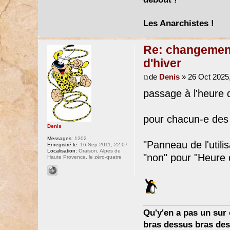
Les Anarchistes !
Re: changement 
d'hiver
de
Denis
» 26 Oct 2025,
passage à l'heure d
pour chacun-e des
Denis
Messages:
1202
"Panneau de l'utili
Enregistré le:
16 Sep 2011, 22:07
Localisation:
Oraison, Alpes de
"non" pour "Heure d
Haute Provence, le zéro-quatre
Qu'y'en a pas un sur c
bras dessus bras dess