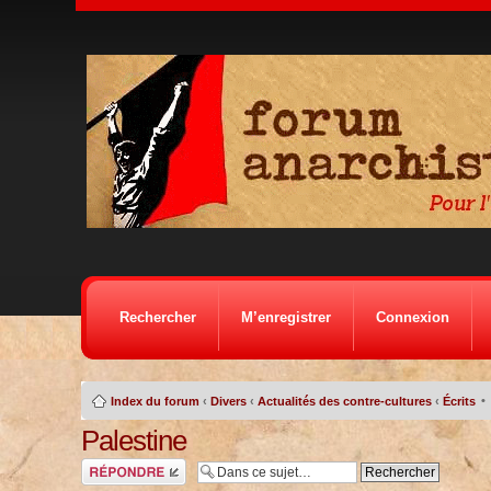
Rechercher
M’enregistrer
Connexion
•
Index du forum
‹
Divers
‹
Actualités des contre-cultures
‹
Écrits
Palestine
Répondre