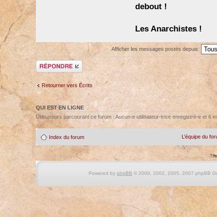
debout !
Les Anarchistes !
Afficher les messages postés depuis:
Répondre
Retourner vers Écrits
QUI EST EN LIGNE
Utilisateurs parcourant ce forum : Aucun-e utilisateur-trice enregistré-e et 6 in
L’équipe du fo
Index du forum
Tra
Powered by
phpBB
© 2000, 2002, 2005, 2007 phpBB Gro