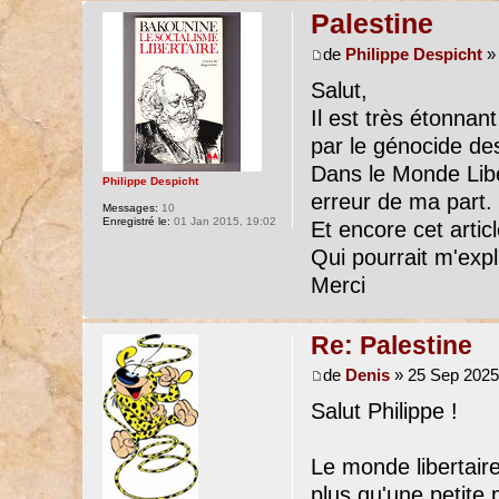
Palestine
de
Philippe Despicht
» 
Salut,
Il est très étonna
par le génocide des
Dans le Monde Liber
Philippe Despicht
erreur de ma part.
Messages:
10
Enregistré le:
01 Jan 2015, 19:02
Et encore cet artic
Qui pourrait m'ex
Merci
Re: Palestine
de
Denis
» 25 Sep 2025
Salut Philippe !
Le monde libertair
plus qu'une petite 