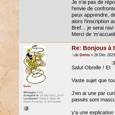
Je n’ai pas de répo
l’envie de confront
peux apprendre, déb
alors l’inscription 
Bref... je serai ra
Merci de 'm'accueil
Re: Bonjous à t
de
Denis
» 28 Déc 2025
Salut Obrelle ! Et
Vaste sujet que to
Denis
J'en ai une par curi
Messages:
1202
Enregistré le:
16 Sep 2011, 22:07
passés sont mascu
Localisation:
Oraison, Alpes de
Haute Provence, le zéro-quatre
y'a une explication