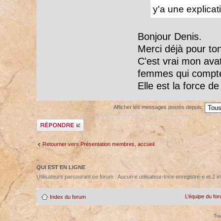
y'a une explicat
Bonjour Denis.
Merci déjà pour t
C'est vrai mon avat
femmes qui compte 
Elle est la force d
Afficher les messages postés depuis:
Répondre
Retourner vers Présentation membres, accueil
QUI EST EN LIGNE
Utilisateurs parcourant ce forum : Aucun-e utilisateur-trice enregistré-e et 2 in
L’équipe du fo
Index du forum
Tra