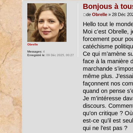
Bonjous à tous
de
Obrelle
» 28 Déc 202
Hello tout le monde
Moi c'est Obrelle, j
forcement pour pour
Obrelle
catéchisme politiqu
Messages:
4
Ce qui m’amène sur
Enregistré le:
09 Déc 2025, 00:27
face à la manière do
marchande s’impose
même plus. J’ess
façonnent nos comp
quand on pense s’e
Je m’intéresse dav
discours. Comment 
qu’on critique ? Où
est-ce qu’il est se
qui ne l’est pas ?