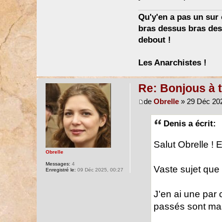
Qu'y'en a pas un sur c
bras dessus bras dess
debout !
Les Anarchistes !
Re: Bonjous à t
de
Obrelle
» 29 Déc 202
Denis a écrit:
Salut Obrelle ! 
Obrelle
Messages:
4
Vaste sujet que
Enregistré le:
09 Déc 2025, 00:27
J'en ai une par c
passés sont ma