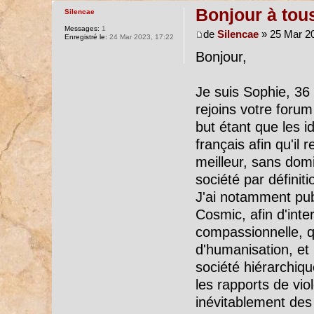
Bonjour à tou
Silencae
Messages:
1
de
Silencae
» 25 Mar 20
Enregistré le:
24 Mar 2023, 17:22
Bonjour,
Je suis Sophie, 36 
rejoins votre forum
but étant que les i
français afin qu'il
meilleur, sans dom
société par définit
J'ai notamment pu
Cosmic, afin d'inte
compassionnelle, qu
d'humanisation, et 
société hiérarchiq
les rapports de vio
inévitablement des 