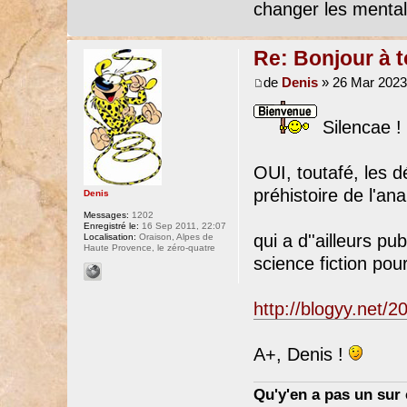
changer les mental
Re: Bonjour à 
de
Denis
» 26 Mar 2023
Silencae !
OUI, toutafé, les d
préhistoire de l'a
Denis
Messages:
1202
Enregistré le:
16 Sep 2011, 22:07
qui a d''ailleurs pub
Localisation:
Oraison, Alpes de
Haute Provence, le zéro-quatre
science fiction pour
http://blogyy.net/
A+, Denis !
Qu'y'en a pas un sur c