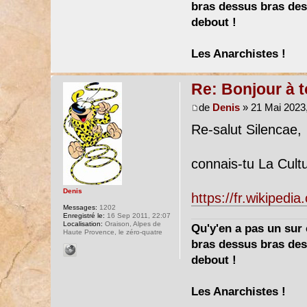
bras dessus bras dess
debout !
Les Anarchistes !
Re: Bonjour à 
de
Denis
» 21 Mai 2023,
Re-salut Silencae,
connais-tu La Cult
Denis
https://fr.wikipedi
Messages:
1202
Enregistré le:
16 Sep 2011, 22:07
Localisation:
Oraison, Alpes de
Qu'y'en a pas un sur c
Haute Provence, le zéro-quatre
bras dessus bras dess
debout !
Les Anarchistes !