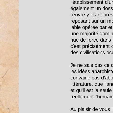
l'établissement d'
également un dossi
œuvre y étant pré
reposant sur un mod
lable opé­rée par e
une majo­rité domi­né
nue de force dans l
c'est précisément c
des civilisations oc
Je ne sais pas ce 
les idées anarchist
convainc pas d'abord
littérature, que l'
et qu'il est la seu
réellement "humain
Au plaisir de vous 