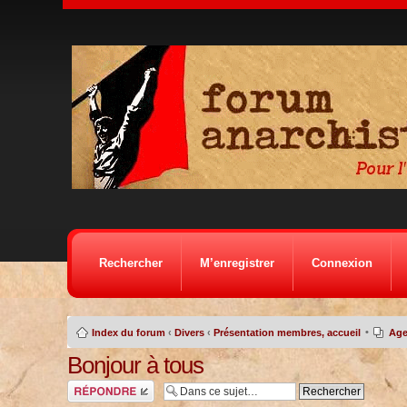
Rechercher
M’enregistrer
Connexion
•
Index du forum
‹
Divers
‹
Présentation membres, accueil
Age
Bonjour à tous
Répondre