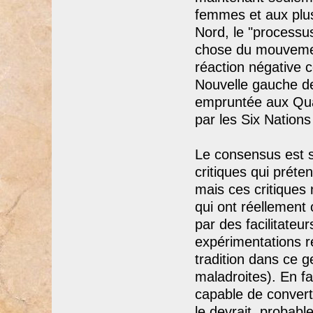
femmes et aux plus
Nord, le "processu
chose du mouvemen
réaction négative c
Nouvelle gauche d
empruntée aux Quak
par les Six Nations
Le consensus est 
critiques qui préte
mais ces critiques
qui ont réellement
par des facilitateu
expérimentations r
tradition dans ce 
maladroites). En fa
capable de convert
le devrait, probabl