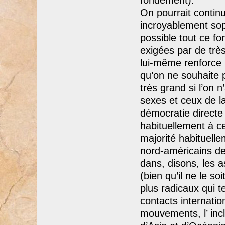
On pourrait contin
incroyablement sop
possible tout ce f
exigées par de trè
lui-même renforce l
qu’on ne souhaite 
très grand si l’on n
sexes et ceux de la 
démocratie directe 
habituellement à ce
majorité habituell
nord-américains d
dans, disons, les 
(bien qu’il ne le so
plus radicaux qui 
contacts internatio
mouvements, l’ inc