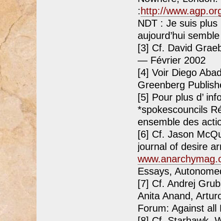
:
http://www.agp.or
NDT : Je suis plus
aujourd’hui semble 
[3] Cf. David Grae
— Février 2002
[4] Voir Diego Abad
Greenberg Publish
[5] Pour plus d’ in
*spokescouncils Réu
ensemble des act
[6] Cf. Jason McQui
journal of desire a
www.anarchymag.
Essays, Autonomed
[7] Cf. Andrej Gru
Anita Anand, Artur
Forum: Against all
[8] Cf. Starhawk, 