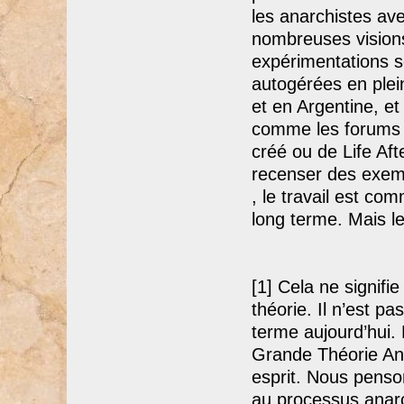
les anarchistes av
nombreuses visions
expérimentations s
autogérées en ple
et en Argentine, et
comme les forums 
créé ou de Life Aft
recenser des exempl
, le travail est co
long terme. Mais l
[1] Cela ne signifi
théorie. Il n’est p
terme aujourd’hui.
Grande Théorie Ana
esprit. Nous penso
au processus anarch