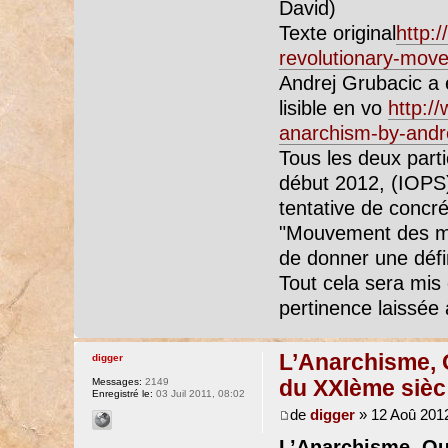
David)
Texte original
http:
revolutionary-move
Andrej Grubacic a
lisible en vo
http:/
anarchism-by-andr
Tous les deux parti
début 2012, (IOP
tentative de concré
"Mouvement des mouv
de donner une défin
Tout cela sera mis e
pertinence laissée 
L’Anarchisme, 
digger
du XXIème sièc
Messages:
2149
Enregistré le:
03 Juil 2011, 08:02
de
digger
» 12 Aoû 2012
L’Anarchisme, Ou