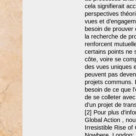
cela signifierait a
perspectives théor
vues et d’engagem
besoin de prouver 
la recherche de pr
renforcent mutuelle
certains points ne 
côte, voire se comp
des vues uniques e
peuvent pas deveni
projets communs. B
besoin de ce que l’
de se colleter ave
d’un projet de tran
[2] Pour plus d’inf
Global Action , no
Irresistible Rise o
Nowhere, London: V