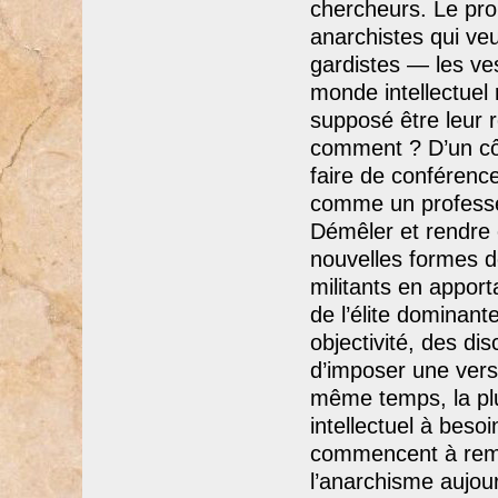
chercheurs. Le pro
anarchistes qui veu
gardistes — les ves
monde intellectuel 
supposé être leur r
comment ? D’un côt
faire de conférence
comme un professeu
Démêler et rendre e
nouvelles formes d
militants en apport
de l’élite dominan
objectivité, des dis
d’imposer une ver
même temps, la pl
intellectuel à bes
commencent à rema
l’anarchisme aujour