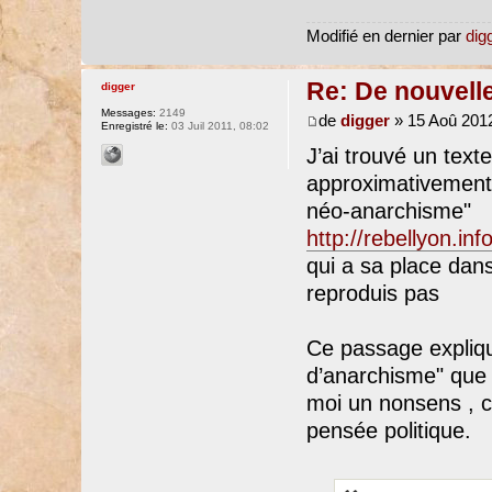
Modifié en dernier par
dig
Re: De nouvell
digger
Messages:
2149
de
digger
» 15 Aoû 2012
Enregistré le:
03 Juil 2011, 08:02
J’ai trouvé un tex
approximativement p
néo-anarchisme"
http://rebellyon.in
qui a sa place dans 
reproduis pas
Ce passage explique
d’anarchisme" que j
moi un nonsens , c
pensée politique.