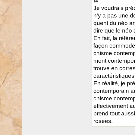
Je vou­drais pré­c
n’y a pas une doc
quent du néo ana
dire que le néo 
En fait, la réfé
façon com­mode et
chisme contem­po­
ment contem­po­ra
trouve en cor­res
carac­té­ris­ti­qu
En réa­lité, je pr
contem­po­rain a
chisme contem­po
effec­ti­ve­ment 
prend tout aussi 
ro­sées.