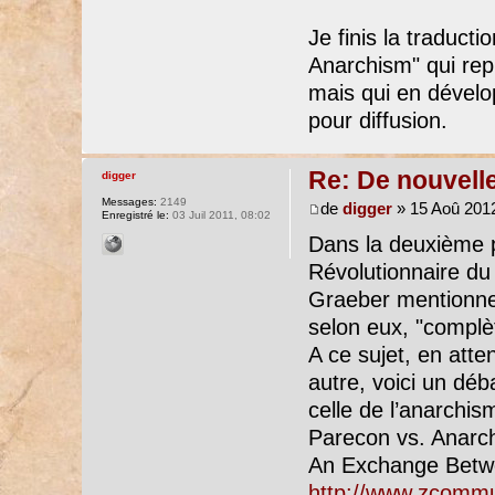
Je finis la traduct
Anarchism" qui rep
mais qui en dévelo
pour diffusion.
Re: De nouvell
digger
Messages:
2149
de
digger
» 15 Aoû 2012
Enregistré le:
03 Juil 2011, 08:02
Dans la deuxième 
Révolutionnaire du
Graeber mentionnen
selon eux, "complèt
A ce sujet, en att
autre, voici un déb
celle de l’anarchis
Parecon vs. Anar
An Exchange Betwe
http://www.zcommun