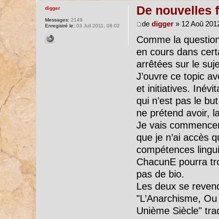
De nouvelles 
digger
Messages:
2149
de
digger
» 12 Aoû 2012
Enregistré le:
03 Juil 2011, 08:02
Comme la question m
en cours dans certa
arrêtées sur le suj
J’ouvre ce topic av
et initiatives. Inév
qui n’est pas le bu
ne prétend avoir, la
Je vais commencer
que je n’ai accès
compétences lingui
ChacunE pourra tro
pas de bio.
Les deux se revendi
"L’Anarchisme, Ou
Unième Siècle" trad