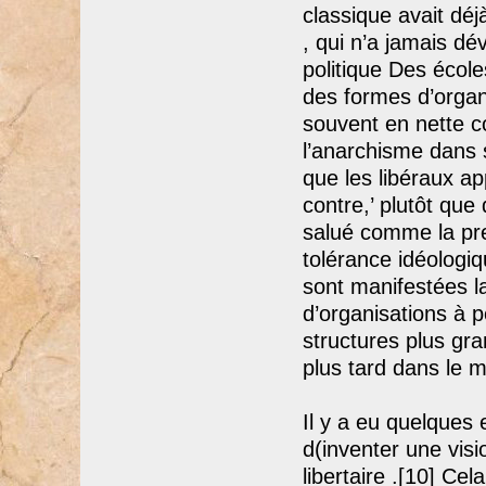
classique avait dé
, qui n’a jamais dé
politique Des école
des formes d’organi
souvent en nette co
l’anarchisme dans
que les libéraux app
contre,’ plutôt que 
salué comme la pre
tolérance idéologiq
sont manifestées la
d’organisations à pe
structures plus gr
plus tard dans le 
Il y a eu quelques
d(inventer une vis
libertaire .[10] C