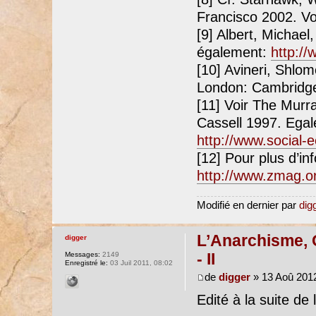
Francisco 2002. Vo
[9] Albert, Michael
également:
http:/
[10] Avineri, Shlom
London: Cambridge
[11] Voir The Murr
Cassell 1997. Egale
http://www.social-e
[12] Pour plus d’in
http://www.zmag.o
Modifié en dernier par
dig
L’Anarchisme, 
digger
- II
Messages:
2149
Enregistré le:
03 Juil 2011, 08:02
de
digger
» 13 Aoû 2012
Edité à la suite de 