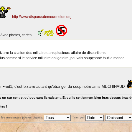
http://www.disparusdemourmelon.org
Avec photos, cartes....
izarre la citation des militaire dans plusieurs affaire de disparitions.
plus comme si le service militaire obligatoire, pouvais soupçonné tout le monde.
n Fred1, c'est bizarre autant qu'étrange, du coup notre amis MECHINAUD
 un sur cent et qu'pourtant ils existent, Et qu'ils se tiennent bien bras dessus bras 
tes !
r les messages postés depuis:
Trier par