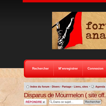
Rechercher
M’enregistrer
Connexion
•
Index du forum
‹
Divers
‹
Partage
‹
Liens, sites
Agenda
Disparus de Mourmelon ( site off.
Répondre