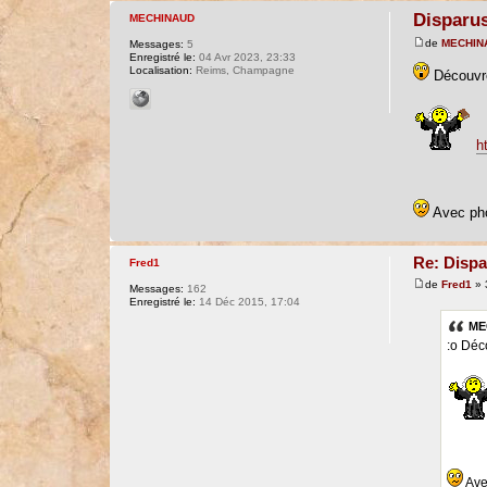
Disparus
MECHINAUD
de
MECHIN
Messages:
5
Enregistré le:
04 Avr 2023, 23:33
Localisation:
Reims, Champagne
Découvre
h
Avec pho
Re: Dispa
Fred1
de
Fred1
» 
Messages:
162
Enregistré le:
14 Déc 2015, 17:04
ME
:o Déc
Avec