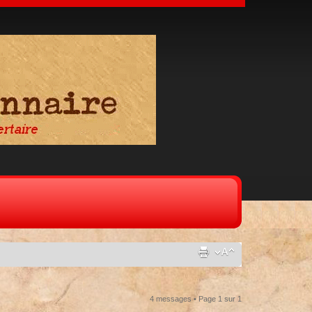
4 messages • Page
1
sur
1