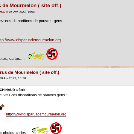
 de Mourmelon ( site off.)
AUD
» 05 Avr 2023, 19:08
z ces disparitions de pauvres gens :
ttp://www.disparusdemourmelon.org
tos, cartes....
rus de Mourmelon ( site off.)
30 Avr 2023, 13:30
CHINAUD a écrit:
ouvrez ces disparitions de pauvres gens :
http://www.disparusdemourmelon.org
 photos, cartes....