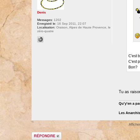
Denis
Messages:
1202
Enregistré le:
16 Sep 2011, 22:07
Localisation:
Oraison, Alpes de Haute Provence, le
zéro-quatre
C'est b
C'est 
Bon?
Tu as raiso
Qu'y'en a pas
Les Anarchis
Affiche
Répondre