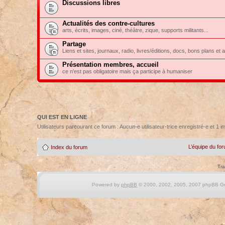
Discussions libres
Actualités des contre-cultures
arts, écrits, images, ciné, théâtre, zique, supports militants...
Partage
Liens et sites, journaux, radio, livres/éditions, docs, bons plans et 
Présentation membres, accueil
ce n'est pas obligatoire mais ça participe à humaniser
QUI EST EN LIGNE
Utilisateurs parcourant ce forum : Aucun-e utilisateur-trice enregistré-e et 1 in
L’équipe du fo
Index du forum
Tra
Powered by
phpBB
© 2000, 2002, 2005, 2007 phpBB Gro