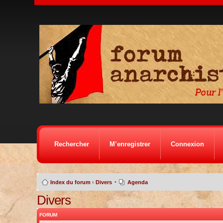
Rechercher
M’enregistrer
Connexion
•
Index du forum
‹
Divers
Agenda
Divers
FORUM