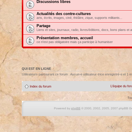
Discussions libres
Actualités des contre-cultures
arts, écrits, images, ciné, théâtre, zique, supports militants...
Partage
Liens et sites, journaux, radio, livres/éditions, docs, bons plans et 
Présentation membres, accueil
ce n'est pas obligatoire mais ça participe à humaniser
QUI EST EN LIGNE
Utilisateurs parcourant ce forum : Aucun-e utilisateur-trice enregistré-e et 1 in
L’équipe du fo
Index du forum
Tra
Powered by
phpBB
© 2000, 2002, 2005, 2007 phpBB Gro