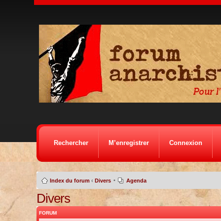
Rechercher
M’enregistrer
Connexion
•
Index du forum
‹
Divers
Agenda
Divers
FORUM