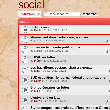
social
Ecrire un nouveau
sujet
SUJETS
Le Roucous
de
Denis
» 11 Juin 2022, 19:15
Mouvement dans l'éducation, à suivre...
de jean » 07 Nov 2008, 14:09
Luttes secteur santé public-privé
de kuhing » 25 Juin 2008, 17:21
EHPAD en luttes
de
Pïérô
» 22 Oct 2015, 21:03
Les travailleurs sociaux, chair à canon...
de
toma
» 05 Jan 2012, 15:02
SUD éducation - le journal fédéral et publications
de
bipbip
» 07 Sep 2013, 11:18
Bibliothèquaires en luttes
de
Sid
» 04 Déc 2011, 23:27
L'université en lutte
de
Roro
» 04 Nov 2008, 13:27
Stylos rouges : ces profs qui s’inspirent des Gilets