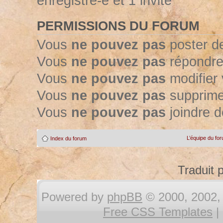
enregistré-e et 1 invité
PERMISSIONS DU FORUM
Vous
ne pouvez pas
poster d
Vous
ne pouvez pas
répondre
Vous
ne pouvez pas
modifier
Vous
ne pouvez pas
supprime
Vous
ne pouvez pas
joindre d
L’équipe du fo
Index du forum
Traduit 
Powered by
phpBB
© 2000, 2002, 
Free CSS Templates
|