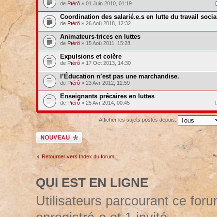
de
Pïérô
» 01 Juin 2010, 01:19
Coordination des salarié.e.s en lutte du travail socia
de
Pïérô
» 26 Aoû 2018, 12:32
Animateurs-trices en luttes
de
Pïérô
» 15 Aoû 2011, 15:28
Expulsions et colère
de
Pïérô
» 17 Oct 2013, 14:30
l’Éducation n’est pas une marchandise.
de
Pïérô
» 23 Avr 2012, 12:59
Enseignants précaires en luttes
de
Pïérô
» 25 Avr 2014, 00:45
Afficher les sujets postés depuis:
Ecrire un nouveau
sujet
Retourner vers Index du forum
QUI EST EN LIGNE
Utilisateurs parcourant ce forum