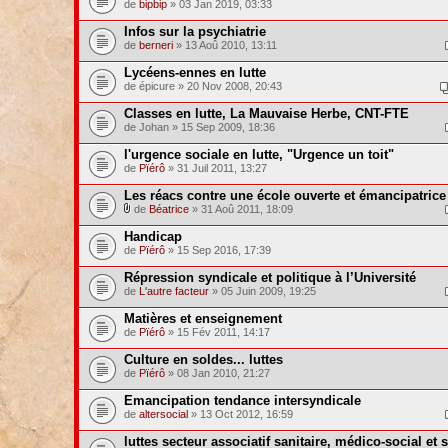
de
bipbip
» 03 Jan 2019, 03:33
Infos sur la psychiatrie
de
berneri
» 13 Aoû 2010, 13:11
Lycéens-ennes en lutte
de épicure » 20 Nov 2008, 20:43
Classes en lutte, La Mauvaise Herbe, CNT-FTE
de Johan » 15 Sep 2009, 18:36
l'urgence sociale en lutte, "Urgence un toit"
de
Pïérô
» 31 Juil 2011, 13:27
Les réacs contre une école ouverte et émancipatrice 
de
Béatrice
» 31 Aoû 2011, 18:09
Handicap
de
Pïérô
» 15 Sep 2016, 17:39
Répression syndicale et politique à l’Université
de
L'autre facteur
» 05 Juin 2009, 19:25
Matières et enseignement
de
Pïérô
» 15 Fév 2011, 14:17
Culture en soldes... luttes
de
Pïérô
» 08 Jan 2010, 21:27
Emancipation tendance intersyndicale
de
altersocial
» 13 Oct 2012, 16:59
luttes secteur associatif sanitaire, médico-social et s