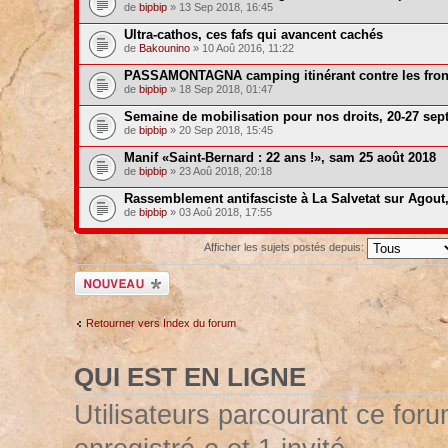
de
bipbip
» 13 Sep 2018, 16:45
Ultra-cathos, ces fafs qui avancent cachés
de
Bakounino
» 10 Aoû 2016, 11:22
PASSAMONTAGNA camping itinérant contre les fron
de
bipbip
» 18 Sep 2018, 01:47
Semaine de mobilisation pour nos droits, 20-27 sep
de
bipbip
» 20 Sep 2018, 15:45
Manif «Saint-Bernard : 22 ans !», sam 25 août 2018
de
bipbip
» 23 Aoû 2018, 20:18
Rassemblement antifasciste à La Salvetat sur Agout,
de
bipbip
» 03 Aoû 2018, 17:55
Afficher les sujets postés depuis:
Ecrire un nouveau
sujet
Retourner vers Index du forum
QUI EST EN LIGNE
Utilisateurs parcourant ce forum