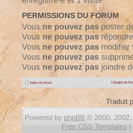
enregistré-e et 1 invité
PERMISSIONS DU FORUM
Vous
ne pouvez pas
poster d
Vous
ne pouvez pas
répondre
Vous
ne pouvez pas
modifier
Vous
ne pouvez pas
supprime
Vous
ne pouvez pas
joindre d
L’équipe du fo
Index du forum
Traduit 
Powered by
phpBB
© 2000, 2002, 
Free CSS Templates
|