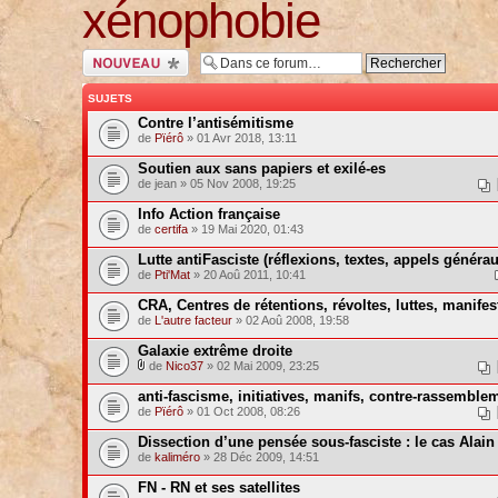
xénophobie
Ecrire un nouveau
sujet
SUJETS
Contre l’antisémitisme
de
Pïérô
» 01 Avr 2018, 13:11
Soutien aux sans papiers et exilé-es
de jean » 05 Nov 2008, 19:25
Info Action française
de
certifa
» 19 Mai 2020, 01:43
Lutte antiFasciste (réflexions, textes, appels généraux
de
Pti'Mat
» 20 Aoû 2011, 10:41
CRA, Centres de rétentions, révoltes, luttes, manifes
de
L'autre facteur
» 02 Aoû 2008, 19:58
Galaxie extrême droite
de
Nico37
» 02 Mai 2009, 23:25
anti-fascisme, initiatives, manifs, contre-rassemble
de
Pïérô
» 01 Oct 2008, 08:26
Dissection d’une pensée sous-fasciste : le cas Alain
de
kaliméro
» 28 Déc 2009, 14:51
FN - RN et ses satellites