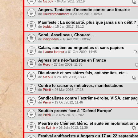
de
Nico37
» 04 Avr 2011, 23:19
Angers. Tentative d'incendie contre une librairie
de
l.laurentbeaumont
» 20 Jan 2019, 10:50
Manifeste : La solidarité, plus que jamais un délit ?
de
bipbip
» 15 Jan 2017, 18:12
Soral, Asselineau, Chouard ...
de
indignados
» 16 Avr 2013, 08:42
Calais, soutien au migrant-es et sans papiers
de
L'autre facteur
» 01 Oct 2009, 14:45
Agressions néo-fascistes en France
de
Roro
» 27 Jan 2009, 11:55
Dieudonné et ses sbires fafs, antisémites, etc...
de
Nico37
» 28 Déc 2008, 18:47
Contre le racisme, initiatives, manifestations
de
Pïérô
» 26 Mar 2015, 17:13
Syndicalistes contre l’extrême-droite, VISA, campagn
de
Pïérô
» 19 Oct 2012, 11:46
Soutien procès face à "Defend Europe'
de
Pïérô
» 08 Nov 2018, 22:02
Meurtre de Clément Méric, et suite en mobilisation a
de
Kzimir
» 06 Juin 2013, 11:39
Festival antifasciste à Angers du 17 au 22 septembr