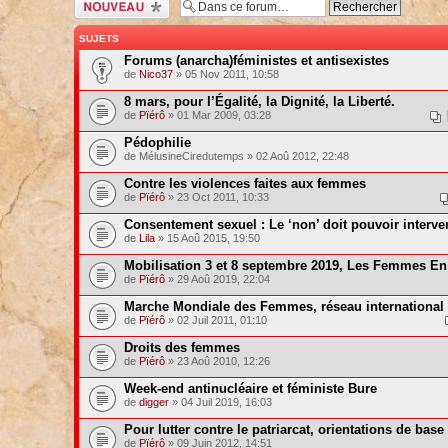
Ecrire un nouveau
sujet
SUJETS
Forums (anarcha)féministes et antisexistes
de
Nico37
» 05 Nov 2011, 10:58
8 mars, pour l’Égalité, la Dignité, la Liberté.
de
Pïérô
» 01 Mar 2009, 03:28
Pédophilie
de MélusineCiredutemps » 02 Aoû 2012, 22:48
Contre les violences faites aux femmes
de
Pïérô
» 23 Oct 2011, 10:33
Consentement sexuel : Le ‘non’ doit pouvoir interven
de
Lila
» 15 Aoû 2015, 19:50
Mobilisation 3 et 8 septembre 2019, Les Femmes En 
de
Pïérô
» 29 Aoû 2019, 22:04
Marche Mondiale des Femmes, réseau international
de
Pïérô
» 02 Juil 2011, 01:10
Droits des femmes
de
Pïérô
» 23 Aoû 2010, 12:26
Week-end antinucléaire et féministe Bure
de
digger
» 04 Juil 2019, 16:03
Pour lutter contre le patriarcat, orientations de base
de
Pïérô
» 09 Juin 2012, 14:51