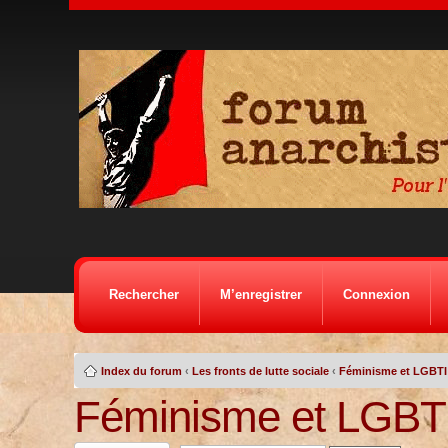
Rechercher
M’enregistrer
Connexion
Index du forum
‹
Les fronts de lutte sociale
‹
Féminisme et LGBTI
Féminisme et LGBT