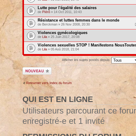
Lutte pour l'égalité des salaires
de
Pïérô
» 14 Oct 2011, 10:43
Résistance et luttes femmes dans le monde
de Berckman » 26 Nov 2008, 20:30
Violences gynécologiques
de
Lila
» 25 Juin 2017, 20:08
Violences sexuelles STOP ! Manifestons NousToutes
de
Lila
» 05 Aoû 2018, 21:04
Afficher les sujets postés depuis:
Ecrire un nouveau
sujet
Retourner vers Index du forum
QUI EST EN LIGNE
Utilisateurs parcourant ce forum
enregistré-e et 1 invité