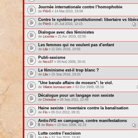
Journée internationale contre l’homophobie
de
Pïérô
» 14 Mai 2010, 19:08
Contre le système prostitutionnel: libertaire vs libéra
de
Pïérô
» 25 Juil 2010, 13:15
Dialogue avec des féministes
de
Licentia
» 21 Avr 2019, 02:56
Les femmes qui ne veulent pas d'enfant
de
Lila
» 11 Déc 2016, 19:56
Publi-sexisme
de
Nico37
» 09 Aoû 2009, 20:41
Le féminisme est-il trop blanc ?
de
Lila
» 25 Sep 2016, 19:20
"Une banale affaire de moeurs": le viol.
de
Vilaine bureaucrate
» 03 Oct 2009, 05:16
Décalogue pour un langage non sexiste
de
Christine
» 09 Sep 2011, 22:48
Haine sexiste : inventaire contre la banalisation
de
Flo
» 05 Oct 2012, 09:31
Antis-IVG en campagne, contre manifestations
de
Roro
» 13 Nov 2008, 02:23
Lutte contre l’excision
de
Lila
» 31 Jan 2016, 19:45