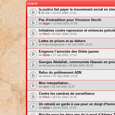
SUJETS
la justice fait payer le mouvement social en silen
de Olé » 19 Oct 2008, 17:21
Pas d'extradition pour Vincenzo Vecchi
de
digger
» 12 Aoû 2019, 07:59
Initiatives contre repression et violences polici
de
Pïérô
» 03 Déc 2008, 02:55
Luttes en prison et au dehors
de fraterniteaperpete » 09 Juin 2009, 19:53
Exigeons l’amnistie des Gilets jaunes
de
bipbip
» 17 Jan 2019, 17:12
Georges Abdallah, communiste libanais en pri
de Alexandra Kollontaï » 08 Mai 2009, 00:32
Refus du prélèvement ADN
de sèmm » 07 Sep 2008, 14:25
Mon interpellation...
de
coco
» 26 Juil 2018, 11:57
Contre les caméras de surveillance
de
Pïérô
» 18 Fév 2010, 21:43
Un retraité en garde à vue pour un doigt d’hon
de
bipbip
» 22 Avr 2018, 13:32
Marche pour les deux ans de la mort d’Adama Tr