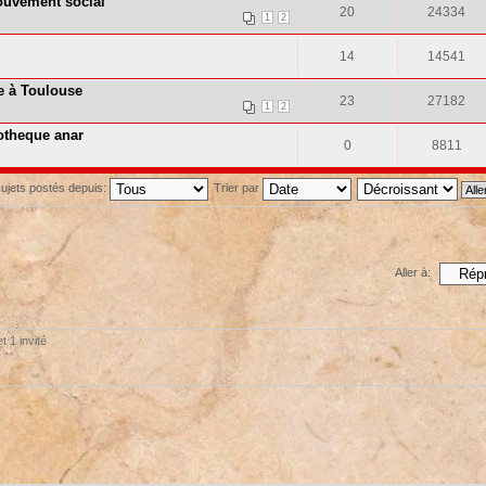
ouvement social
20
24334
1
2
14
14541
e à Toulouse
23
27182
1
2
iotheque anar
0
8811
 sujets postés depuis:
Trier par
Aller à:
t 1 invité