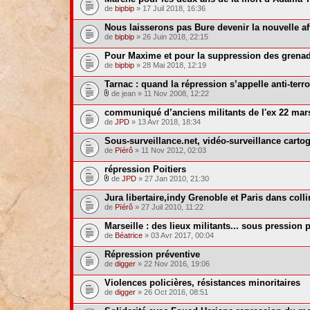
de
bipbip
» 17 Juil 2018, 16:36
Nous laisserons pas Bure devenir la nouvelle af
de
bipbip
» 26 Juin 2018, 22:15
Pour Maxime et pour la suppression des grenad
de
bipbip
» 28 Mai 2018, 12:19
Tarnac : quand la répression s’appelle anti-terr
de jean » 11 Nov 2008, 12:22
communiqué d’anciens militants de l'ex 22 mar
de
JPD
» 13 Avr 2018, 18:34
Sous-surveillance.net, vidéo-surveillance carto
de
Pïérô
» 11 Nov 2012, 02:03
répression Poitiers
de
JPD
» 27 Jan 2010, 21:30
Jura libertaire,indy Grenoble et Paris dans coll
de
Pïérô
» 27 Juil 2010, 11:22
Marseille : des lieux militants... sous pression p
de
Béatrice
» 03 Avr 2017, 00:04
Répression préventive
de
digger
» 22 Nov 2016, 19:06
Violences policières, résistances minoritaires
de
digger
» 26 Oct 2016, 08:51