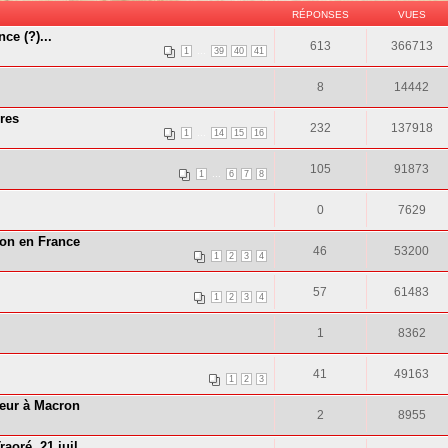
RÉPONSES
VUES
ce (?)...
613
366713
...
1
39
40
41
8
14442
ères
232
137918
...
1
14
15
16
105
91873
...
1
6
7
8
0
7629
son en France
46
53200
1
2
3
4
57
61483
1
2
3
4
1
8362
41
49163
1
2
3
neur à Macron
2
8955
aoré, 21 juil