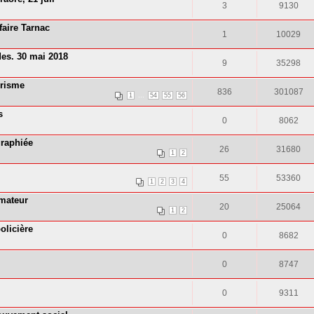
3
9130
faire Tarnac
1
10029
es. 30 mai 2018
9
35298
orisme
836
301087
...
1
54
55
56
s
0
8062
graphiée
26
31680
1
2
55
53360
1
2
3
4
imateur
20
25064
1
2
olicière
0
8682
0
8747
0
9311