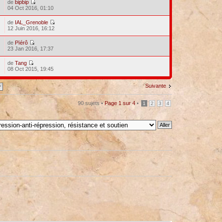
de
bipbip
04 Oct 2016, 01:10
de
IAL_Grenoble
12 Juin 2016, 16:12
de
Pïérô
23 Jan 2016, 17:37
de
Tang
08 Oct 2015, 19:45
Suivante
90 sujets •
Page
1
sur
4
•
1
2
3
4