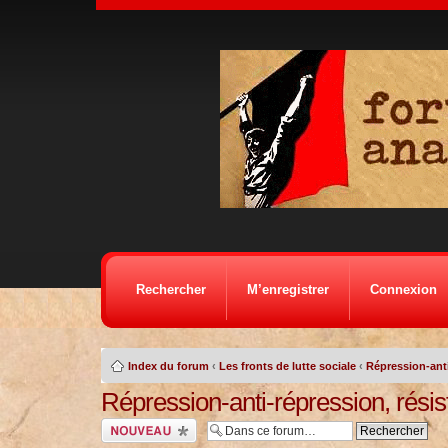
Rechercher
M’enregistrer
Connexion
Index du forum
‹
Les fronts de lutte sociale
‹
Répression-anti
Répression-anti-répression, résis
Ecrire un nouveau
sujet