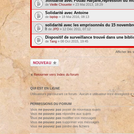
Solidarité avec Fouad Harjane,repression du m
de
Vieille Chouette
» 23 Mai 2013, 18:29
Solidarité avec Antoine
de
bipbip
» 18 Mai 2016, 08:13
solidarité avec les emprisonnés du 15 novembr
de
JPD
» 12 Déc 2011, 07:12
Dispositif de surveillance trouvé dans une bibl
de
Tang
» 08 Oct 2015, 19:45
Afficher les
Ecrire un nouveau
sujet
Retourner vers Index du forum
QUI EST EN LIGNE
Utilisateurs parcourant ce forum : Aucun-e utilisateur-trice enregistré-e e
PERMISSIONS DU FORUM
Vous
ne pouvez pas
poster de nouveaux sujets
Vous
ne pouvez pas
répondre aux sujets
Vous
ne pouvez pas
modifier vos messages
Vous
ne pouvez pas
supprimer vos messages
Vous
ne pouvez pas
joindre des fichiers