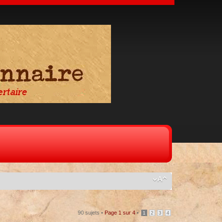
90 sujets •
Page
1
sur
4
•
1
2
3
4