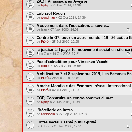
ZAD l’Amassada en Aveyron
de
bipbip
» 23 Déc 2014, 14:36
Lubrizol Rouen
de
woodman
» 02 Oct 2019, 14:39
Mouvement dans l'éducation, à suivre...
de jean » 07 Nov 2008, 14:09
Contre le G7, pour un autre monde ! 19 - 26 août à Bi
de
Pïérô
» 25 Juil 2019, 22:28
la justice fait payer le mouvement social en silence (
de Olé » 19 Oct 2008, 17:21
Pas d'extradition pour Vincenzo Vecchi
de
digger
» 12 Aoû 2019, 07:59
Mobilisation 3 et 8 septembre 2019, Les Femmes En 
de
Pïérô
» 29 Aoû 2019, 22:04
Marche Mondiale des Femmes, réseau international
de
Pïérô
» 02 Juil 2011, 01:10
COP, Construire un contre-sommet climat
de
bipbip
» 20 Mai 2015, 03:39
l’hôtellerie en luttes
de
altersocial
» 22 Sep 2012, 13:18
Luttes secteur santé public-privé
de kuhing » 25 Juin 2008, 17:21