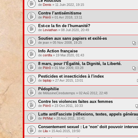
Le Roucous
de
Denis
» 11 Juin 2022, 19:15
Contre l’antisémitisme
de
Pïérô
» 01 Avr 2018, 13:11
Est-ce la fin de l'humanité?
de
Leviathan
» 08 Juil 2020, 20:49
Soutien aux sans papiers et exilé-es
de jean » 05 Nov 2008, 19:25
Info Action française
de
certifa
» 19 Mai 2020, 01:43
8 mars, pour l’Égalité, la Dignité, la Liberté.
de
Pïérô
» 01 Mar 2009, 03:28
Pesticides et insecticides à l'index
de
bipbip
» 27 Avr 2015, 13:01
Pédophilie
de MélusineCiredutemps » 02 Aoû 2012, 22:48
Contre les violences faites aux femmes
de
Pïérô
» 23 Oct 2011, 10:33
Lutte antiFasciste (réflexions, textes, appels généraux
de
Pti'Mat
» 20 Aoû 2011, 10:41
Consentement sexuel : Le ‘non’ doit pouvoir interven
de
Lila
» 15 Aoû 2015, 19:50