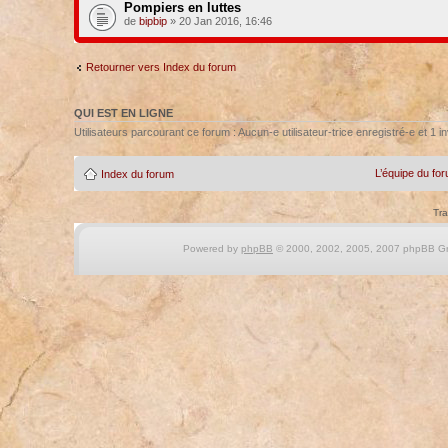
Pompiers en luttes
de
bipbip
» 20 Jan 2016, 16:46
Retourner vers Index du forum
QUI EST EN LIGNE
Utilisateurs parcourant ce forum : Aucun-e utilisateur-trice enregistré-e et 1 in
L’équipe du fo
Index du forum
Tra
Powered by
phpBB
© 2000, 2002, 2005, 2007 phpBB Gro