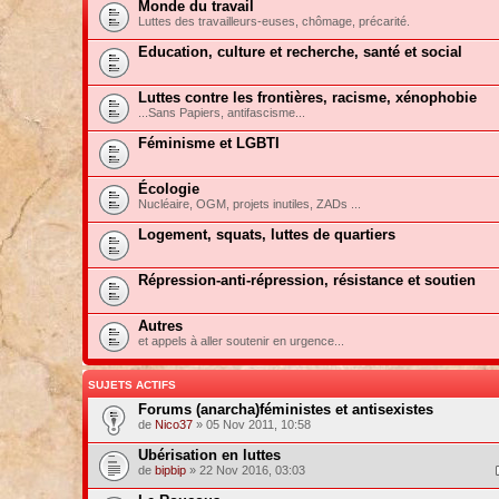
Monde du travail
Luttes des travailleurs-euses, chômage, précarité.
Education, culture et recherche, santé et social
Luttes contre les frontières, racisme, xénophobie
...Sans Papiers, antifascisme...
Féminisme et LGBTI
Écologie
Nucléaire, OGM, projets inutiles, ZADs ...
Logement, squats, luttes de quartiers
Répression-anti-répression, résistance et soutien
Autres
et appels à aller soutenir en urgence...
SUJETS ACTIFS
Forums (anarcha)féministes et antisexistes
de
Nico37
» 05 Nov 2011, 10:58
Ubérisation en luttes
de
bipbip
» 22 Nov 2016, 03:03