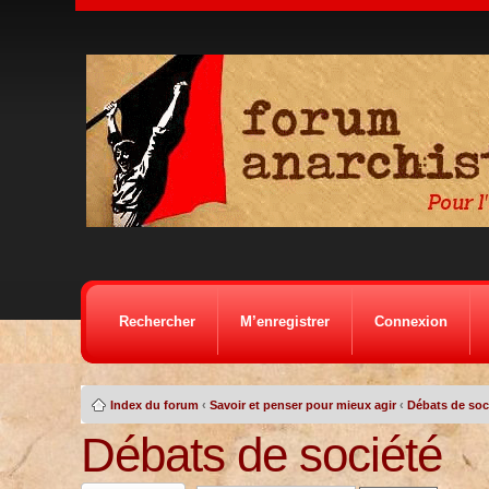
Rechercher
M’enregistrer
Connexion
Index du forum
‹
Savoir et penser pour mieux agir
‹
Débats de soc
Débats de société