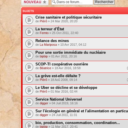
Ecrire un nouveau
sujet
SUJETS
Crise sanitaire et politique sécuritaire
de
Pïérô
» 24 Mar 2020, 20:20
La terreur d’État
de
Femto
» 25 Oct 2011, 22:40
Relance des mines
de
La Mariposa
» 10 Avr 2017, 04:12
Pour une sortie immédiate du nucléaire
de
bipbip
» 01 Avr 2011, 20:16
SCOP-TI coopérative ouvrière
de
Béatrice
» 18 Avr 2016, 18:58
La grève est-elle défaite ?
de
Pïérô
» 18 Aoû 2008, 09:14
Le Uber se décline et se développe
de
Pïérô
» 01 Mar 2016, 02:44
Service National Universel
de
digger
» 04 Juil 2019, 16:16
Sur l'écologie en général et l'alimentation en particu
de
digger
» 24 Juil 2011, 11:31
bio, production, consommation, coordination...
de
bipbip
» 11 Mar 2017, 20:41