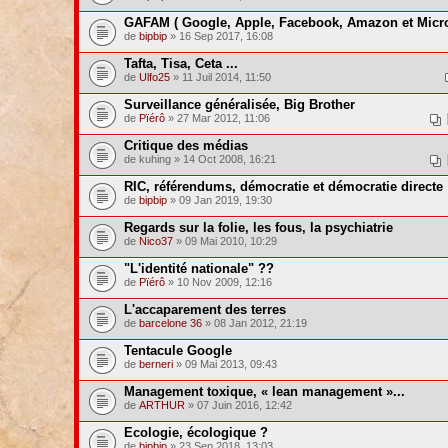
GAFAM ( Google, Apple, Facebook, Amazon et Micro
de
bipbip
» 16 Sep 2017, 16:08
Tafta, Tisa, Ceta ...
de
Ulfo25
» 11 Juil 2014, 11:50
Surveillance généralisée, Big Brother
de
Pïérô
» 27 Mar 2012, 11:06
Critique des médias
de kuhing » 14 Oct 2008, 16:21
RIC, référendums, démocratie et démocratie directe
de
bipbip
» 09 Jan 2019, 19:30
Regards sur la folie, les fous, la psychiatrie
de
Nico37
» 09 Mai 2010, 10:29
"L'identité nationale" ??
de
Pïérô
» 10 Nov 2009, 12:16
L'accaparement des terres
de
barcelone 36
» 08 Jan 2012, 21:19
Tentacule Google
de
berneri
» 09 Mai 2013, 09:43
Management toxique, « lean management »...
de
ARTHUR
» 07 Juin 2016, 12:42
Ecologie, écologique ?
de
bipbip
» 23 Sep 2018, 13:03