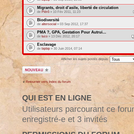
Migrants, droit d’asile, liberté de circulation
de
Pïérô
» 10 Fév 2011, 11:23
Biodiversité
de
altersocial
» 03 Sep 2012, 17:37
PMA ?, GPA, Gestation Pour Autrui...
de
luco
» 13 Déc 2012, 20:17
Esclavage
de
bipbip
» 30 Juin 2014, 07:14
Afficher les sujets postés depuis:
Ecrire un nouveau
sujet
Retourner vers Index du forum
QUI EST EN LIGNE
Utilisateurs parcourant ce forum
enregistré-e et 3 invités