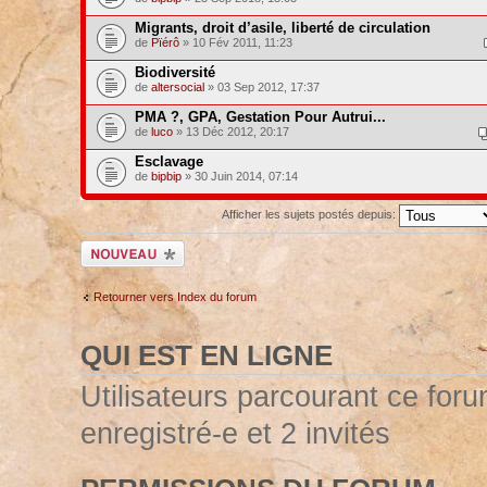
Migrants, droit d’asile, liberté de circulation
de
Pïérô
» 10 Fév 2011, 11:23
Biodiversité
de
altersocial
» 03 Sep 2012, 17:37
PMA ?, GPA, Gestation Pour Autrui...
de
luco
» 13 Déc 2012, 20:17
Esclavage
de
bipbip
» 30 Juin 2014, 07:14
Afficher les sujets postés depuis:
Ecrire un nouveau
sujet
Retourner vers Index du forum
QUI EST EN LIGNE
Utilisateurs parcourant ce forum
enregistré-e et 2 invités