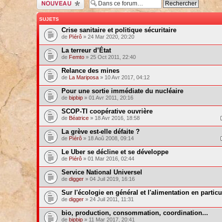
Ecrire un nouveau
sujet
SUJETS
Crise sanitaire et politique sécuritaire
de
Pïérô
» 24 Mar 2020, 20:20
La terreur d’État
de
Femto
» 25 Oct 2011, 22:40
Relance des mines
de
La Mariposa
» 10 Avr 2017, 04:12
Pour une sortie immédiate du nucléaire
de
bipbip
» 01 Avr 2011, 20:16
SCOP-TI coopérative ouvrière
de
Béatrice
» 18 Avr 2016, 18:58
La grève est-elle défaite ?
de
Pïérô
» 18 Aoû 2008, 09:14
Le Uber se décline et se développe
de
Pïérô
» 01 Mar 2016, 02:44
Service National Universel
de
digger
» 04 Juil 2019, 16:16
Sur l'écologie en général et l'alimentation en particu
de
digger
» 24 Juil 2011, 11:31
bio, production, consommation, coordination...
de
bipbip
» 11 Mar 2017, 20:41