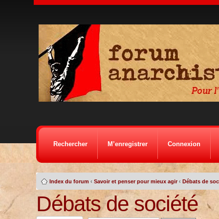
Rechercher
M’enregistrer
Connexion
Index du forum
‹
Savoir et penser pour mieux agir
‹
Débats de soc
Débats de société