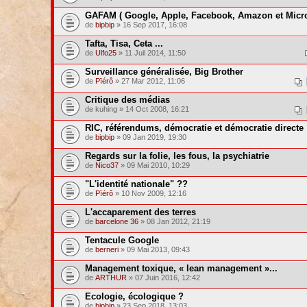
GAFAM ( Google, Apple, Facebook, Amazon et Micro
de
bipbip
» 16 Sep 2017, 16:08
Tafta, Tisa, Ceta ...
de
Ulfo25
» 11 Juil 2014, 11:50
Surveillance généralisée, Big Brother
de
Pïérô
» 27 Mar 2012, 11:06
Critique des médias
de kuhing » 14 Oct 2008, 16:21
RIC, référendums, démocratie et démocratie directe
de
bipbip
» 09 Jan 2019, 19:30
Regards sur la folie, les fous, la psychiatrie
de
Nico37
» 09 Mai 2010, 10:29
"L'identité nationale" ??
de
Pïérô
» 10 Nov 2009, 12:16
L'accaparement des terres
de
barcelone 36
» 08 Jan 2012, 21:19
Tentacule Google
de
berneri
» 09 Mai 2013, 09:43
Management toxique, « lean management »...
de
ARTHUR
» 07 Juin 2016, 12:42
Ecologie, écologique ?
de
bipbip
» 23 Sep 2018, 13:03