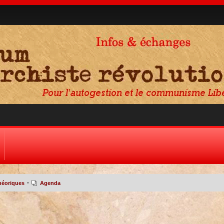
•
héoriques
Agenda