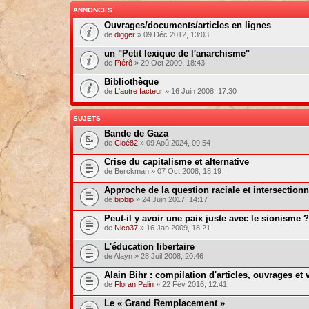
ANNONCES
Ouvrages/documents/articles en lignes
de
digger
» 09 Déc 2012, 13:03
un "Petit lexique de l'anarchisme"
de
Pïérô
» 29 Oct 2009, 18:43
Bibliothèque
de
L'autre facteur
» 16 Juin 2008, 17:30
SUJETS
Bande de Gaza
de
Cloé82
» 09 Aoû 2024, 09:54
Crise du capitalisme et alternative
de Berckman » 07 Oct 2008, 18:19
Approche de la question raciale et intersectionn
de
bipbip
» 24 Juin 2017, 14:17
Peut-il y avoir une paix juste avec le sionisme ?
de
Nico37
» 16 Jan 2009, 18:21
L'éducation libertaire
de Alayn » 28 Juil 2008, 20:46
Alain Bihr : compilation d'articles, ouvrages et 
de
Floran Palin
» 22 Fév 2016, 12:41
Le « Grand Remplacement »