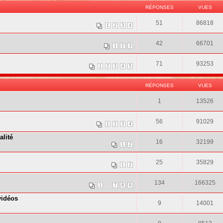
RÉPONSES
VUES
51
86818
1
2
3
4
42
66701
1
2
3
71
93253
1
2
3
4
5
RÉPONSES
VUES
1
13526
56
91029
1
2
3
4
alité
16
32199
1
2
25
35829
1
2
134
166325
...
1
7
8
9
vidéos
9
14001