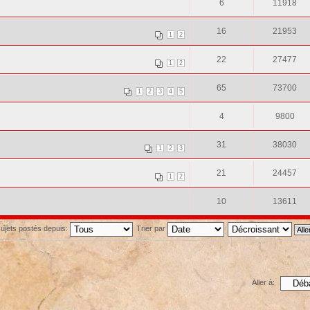
6
11918
16
21953
1
2
22
27477
1
2
65
73700
1
2
3
4
5
4
9800
31
38030
1
2
3
21
24457
1
2
10
13611
 sujets postés depuis:
Trier par
Aller à: