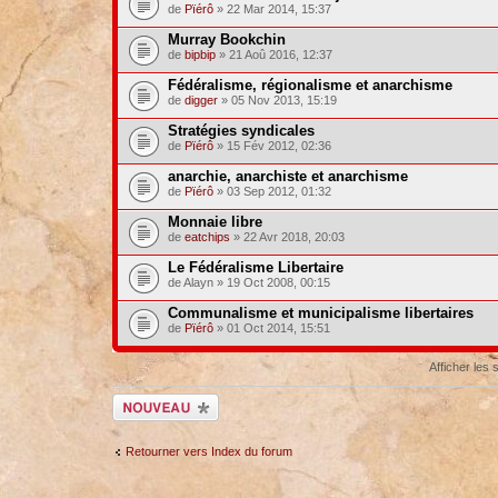
de
Pïérô
» 22 Mar 2014, 15:37
Murray Bookchin
de
bipbip
» 21 Aoû 2016, 12:37
Fédéralisme, régionalisme et anarchisme
de
digger
» 05 Nov 2013, 15:19
Stratégies syndicales
de
Pïérô
» 15 Fév 2012, 02:36
anarchie, anarchiste et anarchisme
de
Pïérô
» 03 Sep 2012, 01:32
Monnaie libre
de
eatchips
» 22 Avr 2018, 20:03
Le Fédéralisme Libertaire
de Alayn » 19 Oct 2008, 00:15
Communalisme et municipalisme libertaires
de
Pïérô
» 01 Oct 2014, 15:51
Afficher les
Ecrire un nouveau
sujet
Retourner vers Index du forum