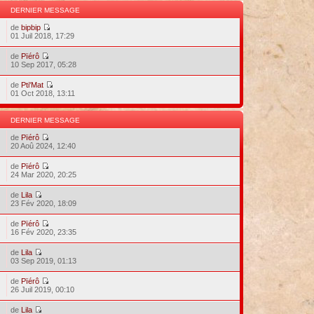
DERNIER MESSAGE
de
bipbip
01 Juil 2018, 17:29
de
Pïérô
10 Sep 2017, 05:28
de
Pti'Mat
01 Oct 2018, 13:11
DERNIER MESSAGE
de
Pïérô
20 Aoû 2024, 12:40
de
Pïérô
24 Mar 2020, 20:25
de
Lila
23 Fév 2020, 18:09
de
Pïérô
16 Fév 2020, 23:35
de
Lila
03 Sep 2019, 01:13
de
Pïérô
26 Juil 2019, 00:10
de
Lila