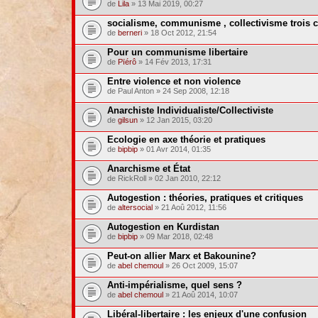
de
Lila
» 13 Mai 2019, 00:27
socialisme, communisme , collectivisme trois co
de
berneri
» 18 Oct 2012, 21:54
Pour un communisme libertaire
de
Pïérô
» 14 Fév 2013, 17:31
Entre violence et non violence
de Paul Anton » 24 Sep 2008, 12:18
Anarchiste Individualiste/Collectiviste
de
gilsun
» 12 Jan 2015, 03:20
Ecologie en axe théorie et pratiques
de
bipbip
» 01 Avr 2014, 01:35
Anarchisme et État
de RickRoll » 02 Jan 2010, 22:12
Autogestion : théories, pratiques et critiques
de
altersocial
» 21 Aoû 2012, 11:56
Autogestion en Kurdistan
de
bipbip
» 09 Mar 2018, 02:48
Peut-on allier Marx et Bakounine?
de
abel chemoul
» 26 Oct 2009, 15:07
Anti-impérialisme, quel sens ?
de
abel chemoul
» 21 Aoû 2014, 10:07
Libéral-libertaire : les enjeux d'une confusion