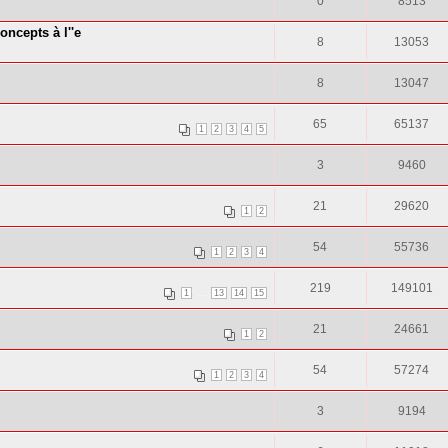
0
8513
ncepts à l''e
8
13053
8
13047
65
65137
1
2
3
4
5
3
9460
21
29620
1
2
54
55736
1
2
3
4
219
149101
...
1
13
14
15
21
24661
1
2
54
57274
1
2
3
4
3
9194