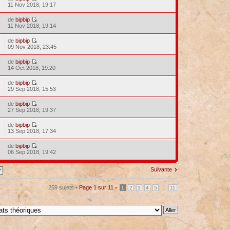
11 Nov 2018, 19:17
de
bipbip
11 Nov 2018, 19:14
de
bipbip
09 Nov 2018, 23:45
de
bipbip
14 Oct 2018, 19:20
de
bipbip
29 Sep 2018, 15:53
de
bipbip
27 Sep 2018, 19:37
de
bipbip
13 Sep 2018, 17:34
de
bipbip
06 Sep 2018, 19:42
Suivante
259 sujets •
Page
1
sur
11
•
...
1
2
3
4
5
11