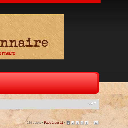
259 sujets •
Page
1
sur
11
•
...
1
2
3
4
5
11