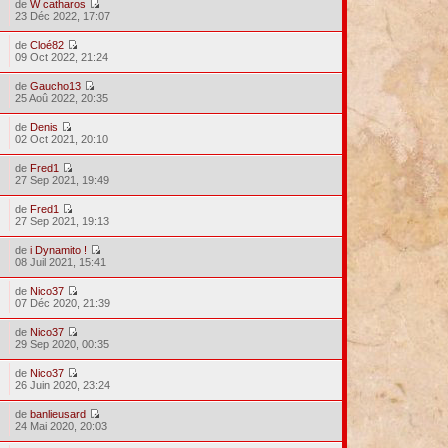
de
W catharos
23 Déc 2022, 17:07
de
Cloé82
09 Oct 2022, 21:24
de
Gaucho13
25 Aoû 2022, 20:35
de
Denis
02 Oct 2021, 20:10
de
Fred1
27 Sep 2021, 19:49
de
Fred1
27 Sep 2021, 19:13
de
i Dynamito !
08 Juil 2021, 15:41
de
Nico37
07 Déc 2020, 21:39
de
Nico37
29 Sep 2020, 00:35
de
Nico37
26 Juin 2020, 23:24
de
banlieusard
24 Mai 2020, 20:03