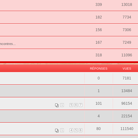
339
13018
182
7734
156
7306
167
7249
ncontres...
318
11096
RÉPONSES
VUES
0
7181
1
13484
101
96154
...
1
5
6
7
4
22154
80
111540
...
1
4
5
6