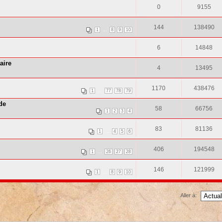
0
9155
144
138490
...
1
8
9
10
6
14848
aire
4
13495
1170
438476
...
1
77
78
79
de
58
66756
1
2
3
4
83
81136
...
1
4
5
6
406
194548
...
1
26
27
28
146
121999
...
1
8
9
10
Aller à: