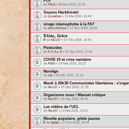
PCF
de
Pïérô
» 08 Mai 2016, 22:18
Soyons Hacktiviste!
de
Leviathan
» 31 Mai 2020, 14:49
virage islamophobe à la FA?
de
abel chemoul
» 17 Nov 2009, 20:54
Ἑλλάς, Grèce
de
Nico37
» 07 Déc 2008, 16:44
Pesticides
de
K.O.A.L.A
» 25 Sep 2012, 17:34
COVID 19 et crise sanitaire
de
Pïérô
» 24 Mar 2020, 20:23
Norvège
de
Lila
» 20 Déc 2015, 21:19
Mardi à 20h30 Communistes libertaires : s'orga
de
Nico37
» 07 Déc 2020, 21:39
Organisons nous ! Manuel critique
de
Nico37
» 29 Sep 2020, 00:35
Les vidéos de l'UCL
de
Nico37
» 13 Mai 2020, 23:20
Révolte populaire, gilets jaunes
de
bipbip
» 27 Oct 2018, 18:44