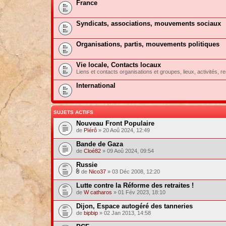
France
Syndicats, associations, mouvements sociaux
Organisations, partis, mouvements politiques
Vie locale, Contacts locaux
Liens et contacts organisations et groupes, lieux, activités, re
International
SUJETS ACTIFS
Nouveau Front Populaire
de
Pïérô
» 20 Aoû 2024, 12:49
Bande de Gaza
de
Cloé82
» 09 Aoû 2024, 09:54
Russie
de
Nico37
» 03 Déc 2008, 12:20
Lutte contre la Réforme des retraites !
de
W catharos
» 01 Fév 2023, 18:10
Dijon, Espace autogéré des tanneries
de
bipbip
» 02 Jan 2013, 14:58