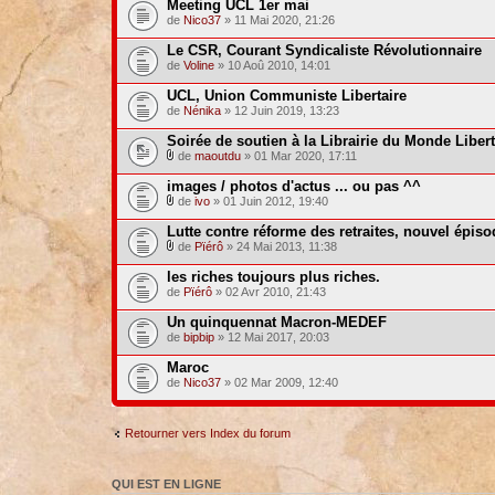
Meeting UCL 1er mai
de
Nico37
» 11 Mai 2020, 21:26
Le CSR, Courant Syndicaliste Révolutionnaire
de
Voline
» 10 Aoû 2010, 14:01
UCL, Union Communiste Libertaire
de
Nénika
» 12 Juin 2019, 13:23
Soirée de soutien à la Librairie du Monde Libert
de
maoutdu
» 01 Mar 2020, 17:11
images / photos d'actus ... ou pas ^^
de
ivo
» 01 Juin 2012, 19:40
Lutte contre réforme des retraites, nouvel épiso
de
Pïérô
» 24 Mai 2013, 11:38
les riches toujours plus riches.
de
Pïérô
» 02 Avr 2010, 21:43
Un quinquennat Macron-MEDEF
de
bipbip
» 12 Mai 2017, 20:03
Maroc
de
Nico37
» 02 Mar 2009, 12:40
Retourner vers Index du forum
QUI EST EN LIGNE