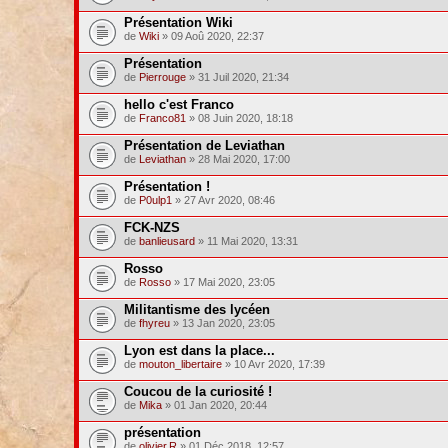
Présentation Wiki
de
Wiki
» 09 Aoû 2020, 22:37
Présentation
de
Pierrouge
» 31 Juil 2020, 21:34
hello c'est Franco
de
Franco81
» 08 Juin 2020, 18:18
Présentation de Leviathan
de
Leviathan
» 28 Mai 2020, 17:00
Présentation !
de
P0ulp1
» 27 Avr 2020, 08:46
FCK-NZS
de
banlieusard
» 11 Mai 2020, 13:31
Rosso
de
Rosso
» 17 Mai 2020, 23:05
Militantisme des lycéen
de
fhyreu
» 13 Jan 2020, 23:05
Lyon est dans la place...
de
mouton_libertaire
» 10 Avr 2020, 17:39
Coucou de la curiosité !
de
Mika
» 01 Jan 2020, 20:44
présentation
de
olivier.R
» 01 Déc 2018, 12:57