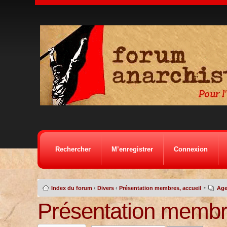
Rechercher
M’enregistrer
Connexion
•
Index du forum
‹
Divers
‹
Présentation membres, accueil
Age
Présentation membre