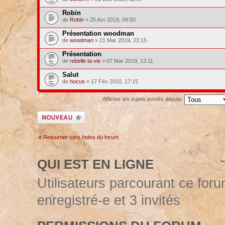
Robin
de
Robin
» 25 Avr 2019, 09:50
Présentation woodman
de
woodman
» 21 Mar 2019, 23:15
Présentation
de
rebelle ta vie
» 07 Mar 2019, 13:11
Salut
de
hocus
» 17 Fév 2010, 17:15
Afficher les sujets postés depuis:
Ecrire un nouveau
sujet
Retourner vers Index du forum
QUI EST EN LIGNE
Utilisateurs parcourant ce forum
enregistré-e et 3 invités