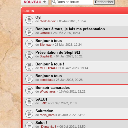
Ecrire un nouveau
sujet
SUJETS
Oy!
de
Gedo lenoir
» 05 Aoû 2026, 10:54
Bonjous à tous, je fais ma présentation
de
Obrelle
» 28 Déc 2025, 16:51
Bonjour à tous
de
Silencae
» 25 Mar 2023, 12:24
Présentation de Steph911 !
de
Steph911
» 04 Jan 2023, 16:21
Bonjour à tous !
de
MECHINAUD
» 05 Avr 2023, 19:14
Bonjour a tous
de
bondokta
» 25 Jan 2023, 09:28
Bonsoir camarades
de
W catharos
» 16 Aoû 2011, 22:21
SALUT
de
ERIC
» 21 Sep 2022, 11:02
Salutation
de
radio_kara
» 05 Juin 2022, 23:32
Salut !
de
i Dynamito !
» 06 Juil 2021, 13:50