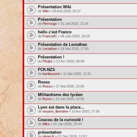
Présentation Wiki
de
Wiki
» 09 Aoû 2020, 22:37
Présentation
de
Pierrouge
» 31 Juil 2020, 21:34
hello c'est Franco
de
Franco81
» 08 Juin 2020, 18:18
Présentation de Leviathan
de
Leviathan
» 28 Mai 2020, 17:00
Présentation !
de
P0ulp1
» 27 Avr 2020, 08:46
FCK-NZS
de
banlieusard
» 11 Mai 2020, 13:31
Rosso
de
Rosso
» 17 Mai 2020, 23:05
Militantisme des lycéen
de
fhyreu
» 13 Jan 2020, 23:05
Lyon est dans la place...
de
mouton_libertaire
» 10 Avr 2020, 17:39
Coucou de la curiosité !
de
Mika
» 01 Jan 2020, 20:44
présentation
de
olivier.R
» 01 Déc 2018, 12:57