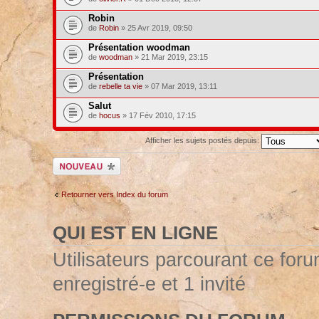
Robin
de
Robin
» 25 Avr 2019, 09:50
Présentation woodman
de
woodman
» 21 Mar 2019, 23:15
Présentation
de
rebelle ta vie
» 07 Mar 2019, 13:11
Salut
de
hocus
» 17 Fév 2010, 17:15
Afficher les sujets postés depuis:
Ecrire un nouveau
sujet
Retourner vers Index du forum
QUI EST EN LIGNE
Utilisateurs parcourant ce forum
enregistré-e et 1 invité