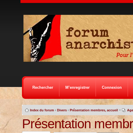
Rechercher
M’enregistrer
Connexion
•
Index du forum
‹
Divers
‹
Présentation membres, accueil
Age
Présentation membre