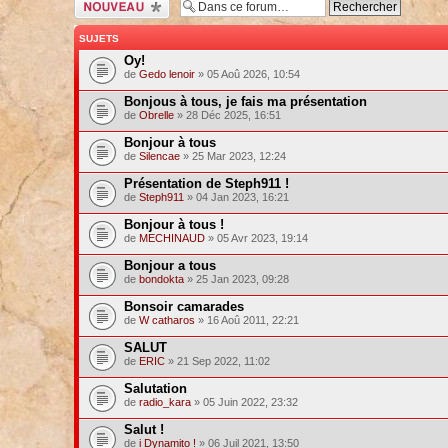
Ecrire un nouveau
sujet
SUJETS
Oy!
de
Gedo lenoir
» 05 Aoû 2026, 10:54
Bonjous à tous, je fais ma présentation
de
Obrelle
» 28 Déc 2025, 16:51
Bonjour à tous
de
Silencae
» 25 Mar 2023, 12:24
Présentation de Steph911 !
de
Steph911
» 04 Jan 2023, 16:21
Bonjour à tous !
de
MECHINAUD
» 05 Avr 2023, 19:14
Bonjour a tous
de
bondokta
» 25 Jan 2023, 09:28
Bonsoir camarades
de
W catharos
» 16 Aoû 2011, 22:21
SALUT
de
ERIC
» 21 Sep 2022, 11:02
Salutation
de
radio_kara
» 05 Juin 2022, 23:32
Salut !
de
i Dynamito !
» 06 Juil 2021, 13:50