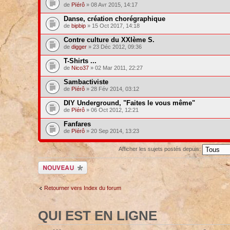
de
Pïérô
» 08 Avr 2015, 14:17
Danse, création chorégraphique
de
bipbip
» 15 Oct 2017, 14:18
Contre culture du XXIème S.
de
digger
» 23 Déc 2012, 09:36
T-Shirts ...
de
Nico37
» 02 Mar 2011, 22:27
Sambactiviste
de
Pïérô
» 28 Fév 2014, 03:12
DIY Underground, "Faites le vous même"
de
Pïérô
» 06 Oct 2012, 12:21
Fanfares
de
Pïérô
» 20 Sep 2014, 13:23
Afficher les sujets postés depuis:
Ecrire un nouveau
sujet
Retourner vers Index du forum
QUI EST EN LIGNE