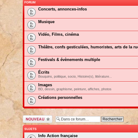
FORUM
Concerts, annonces-infos
Musique
Vidéo, Films, cinéma
Théâtre, confs gesticulées, humoristes, arts de la ru
Festivals & évènements multiple
Écrits
Bouquins, politique, socio, Histoire(s), littérature...
Images
BD, dessin, graphisme, peinture, affiches, photos
Créations personnelles
Ecrire un nouveau
sujet
SUJETS
Info Action française