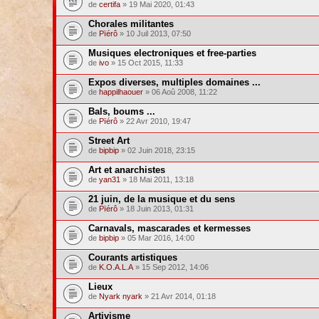
de
certifa
» 19 Mai 2020, 01:43
Chorales militantes
de
Pïérô
» 10 Juil 2013, 07:50
Musiques electroniques et free-parties
de
ivo
» 15 Oct 2015, 11:33
Expos diverses, multiples domaines ...
de
happilhaouer
» 06 Aoû 2008, 11:22
Bals, boums ...
de
Pïérô
» 22 Avr 2010, 19:47
Street Art
de
bipbip
» 02 Juin 2018, 23:15
Art et anarchistes
de
yan31
» 18 Mai 2011, 13:18
21 juin, de la musique et du sens
de
Pïérô
» 18 Juin 2013, 01:31
Carnavals, mascarades et kermesses
de
bipbip
» 05 Mar 2016, 14:00
Courants artistiques
de
K.O.A.L.A
» 15 Sep 2012, 14:06
Lieux
de
Nyark nyark
» 21 Avr 2014, 01:18
Artivisme