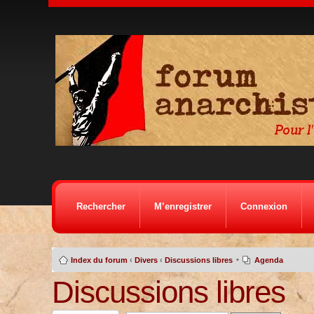
Rechercher
M’enregistrer
Connexion
•
Index du forum
‹
Divers
‹
Discussions libres
Agenda
Discussions libres