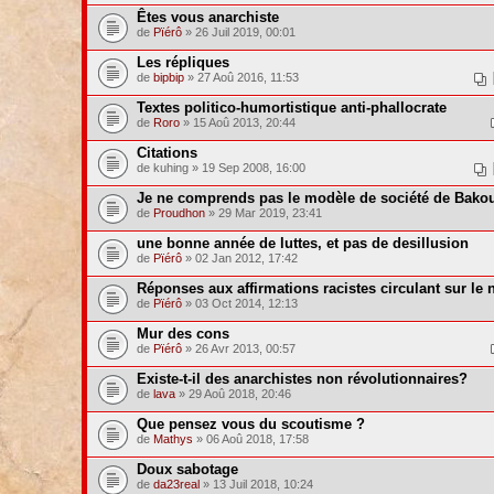
Êtes vous anarchiste
de
Pïérô
» 26 Juil 2019, 00:01
Les répliques
de
bipbip
» 27 Aoû 2016, 11:53
Textes politico-humortistique anti-phallocrate
de
Roro
» 15 Aoû 2013, 20:44
Citations
de kuhing » 19 Sep 2008, 16:00
Je ne comprends pas le modèle de société de Bako
de
Proudhon
» 29 Mar 2019, 23:41
une bonne année de luttes, et pas de desillusion
de
Pïérô
» 02 Jan 2012, 17:42
Réponses aux affirmations racistes circulant sur le 
de
Pïérô
» 03 Oct 2014, 12:13
Mur des cons
de
Pïérô
» 26 Avr 2013, 00:57
Existe-t-il des anarchistes non révolutionnaires?
de
lava
» 29 Aoû 2018, 20:46
Que pensez vous du scoutisme ?
de
Mathys
» 06 Aoû 2018, 17:58
Doux sabotage
de
da23real
» 13 Juil 2018, 10:24