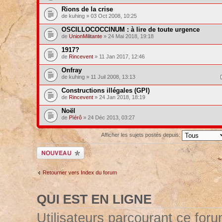
Rions de la crise
de kuhing » 03 Oct 2008, 10:25
OSCILLOCOCCINUM : à lire de toute urgence
de
UnionMilitante
» 24 Mai 2018, 19:18
1917?
de
Rincevent
» 11 Jan 2017, 12:46
Onfray
de kuhing » 11 Juil 2008, 13:13
Constructions illégales (GPI)
de
Rincevent
» 24 Jan 2018, 18:19
Noël
de
Pïérô
» 24 Déc 2013, 03:27
Afficher les sujets postés depuis:
Ecrire un nouveau
sujet
Retourner vers Index du forum
QUI EST EN LIGNE
Utilisateurs parcourant ce forum