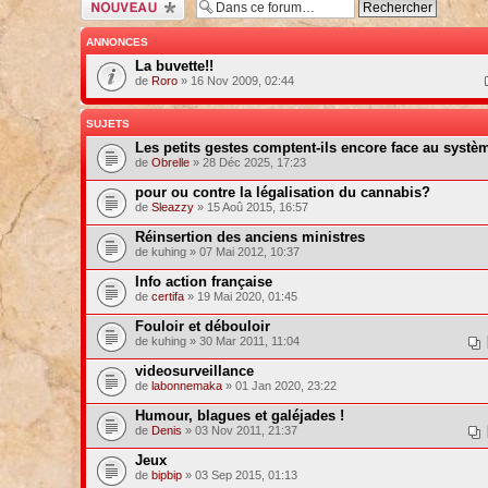
Ecrire un nouveau
sujet
ANNONCES
La buvette!!
de
Roro
» 16 Nov 2009, 02:44
SUJETS
Les petits gestes comptent-ils encore face au systè
de
Obrelle
» 28 Déc 2025, 17:23
pour ou contre la légalisation du cannabis?
de
Sleazzy
» 15 Aoû 2015, 16:57
Réinsertion des anciens ministres
de kuhing » 07 Mai 2012, 10:37
Info action française
de
certifa
» 19 Mai 2020, 01:45
Fouloir et débouloir
de kuhing » 30 Mar 2011, 11:04
videosurveillance
de
labonnemaka
» 01 Jan 2020, 23:22
Humour, blagues et galéjades !
de
Denis
» 03 Nov 2011, 21:37
Jeux
de
bipbip
» 03 Sep 2015, 01:13