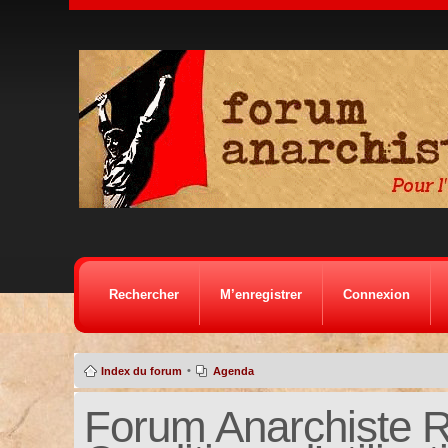
Rechercher
M’enregistrer
Connexion
•
Index du forum
Agenda
Forum Anarchiste Ré