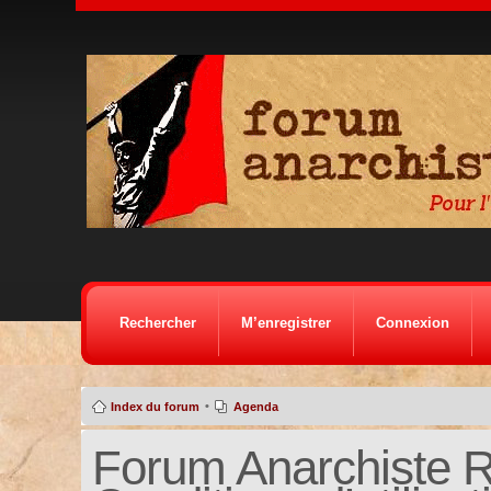
Rechercher
M’enregistrer
Connexion
•
Index du forum
Agenda
Forum Anarchiste Ré