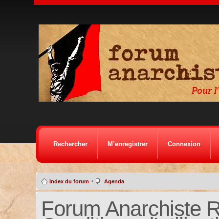
Rechercher
M’enregistrer
Connexion
•
Index du forum
Agenda
Forum Anarchiste Ré