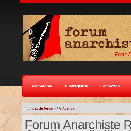
Rechercher
M’enregistrer
Connexion
•
Index du forum
Agenda
Forum Anarchiste Ré